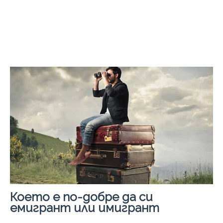
Което е по-добре да си
емигрант или имигрант