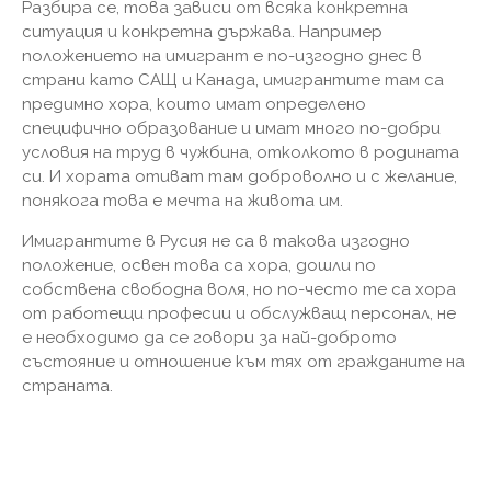
Разбира се, това зависи от всяка конкретна
ситуация и конкретна държава. Например
положението на имигрант е по-изгодно днес в
страни като САЩ и Канада, имигрантите там са
предимно хора, които имат определено
специфично образование и имат много по-добри
условия на труд в чужбина, отколкото в родината
си. И хората отиват там доброволно и с желание,
понякога това е мечта на живота им.
Имигрантите в Русия не са в такова изгодно
положение, освен това са хора, дошли по
собствена свободна воля, но по-често те са хора
от работещи професии и обслужващ персонал, не
е необходимо да се говори за най-доброто
състояние и отношение към тях от гражданите на
страната.