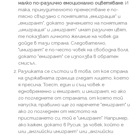
малко по-различно емоционално оцветяване
. И
така, принудителното преместване е по-
тясно свързано с понятията „емиграция” и
„емигрант”, докато значението на понятията
„имиграция” и „имигрант” имат различен цвят,
те показват личното желание на човек да
дойде в тази страна. Следователно,
"имигрант" е по-често човек на свободна воля,
докато "емигрант" се използва в обратен
смисъл..
Разликата се състои и в това, от коя страна
на държавната граница гледат лицето, което
я пресича. Тоест, един и същ човек е
едновременно и емигрант, и имигрант, но ако
го погледнете от страната, от която той
напуска, правилно ще го наречете "емигрант" и
ако го погледнем от мястото на
пристигането си, той е "имигрант". Например,
ако кажем, докато в Русия, за човек, който е
или „английски имигрант“ или „английски