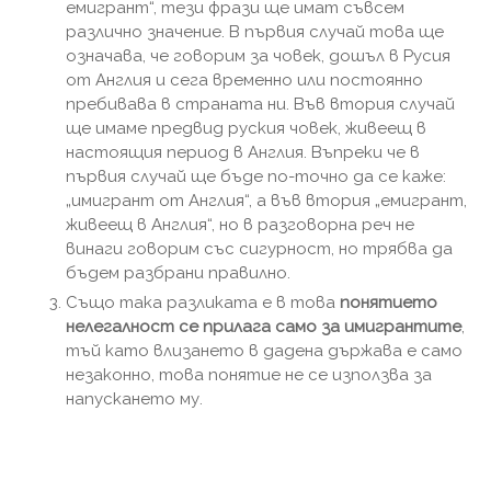
емигрант“, тези фрази ще имат съвсем
различно значение. В първия случай това ще
означава, че говорим за човек, дошъл в Русия
от Англия и сега временно или постоянно
пребивава в страната ни. Във втория случай
ще имаме предвид руския човек, живеещ в
настоящия период в Англия. Въпреки че в
първия случай ще бъде по-точно да се каже:
„имигрант от Англия“, а във втория „емигрант,
живеещ в Англия“, но в разговорна реч не
винаги говорим със сигурност, но трябва да
бъдем разбрани правилно.
Също така разликата е в това
понятието
нелегалност се прилага само за имигрантите
,
тъй като влизането в дадена държава е само
незаконно, това понятие не се използва за
напускането му.