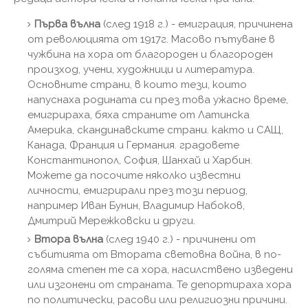
Първа вълна
(след 1918 г.) - емиграция, причинена
от революцията от 1917г. Масово пътуване в
чужбина на хора от благороден и благороден
произход, учени, художници и литература.
Основните страни, в които тези, които
напуснаха родината си през това ужасно време,
емигрираха, бяха страните от Латинска
Америка, скандинавските страни. както и САЩ,
Канада, Франция и Германия. градовете
Константинопол, София, Шанхай и Харбин.
Можете да посочите няколко известни
личности, емигрирали през този период,
например Иван Бунин, Владимир Набоков,
Дмитрий Мережковски и други.
Втора вълна
(след 1940 г.) - причинени от
събитията от Втората световна война, в по-
голяма степен те са хора, насилствено изведени
или изгонени от страната. Те депортираха хора
по политически, расови или религиозни причини.