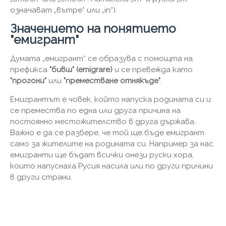
означават „вътре“ или „in“).
Значението на понятието
"емигрант"
Думата „емигрант“ се образува с помощта на
префикса
"бивш" (emigrare)
и се превежда като
"прогони"
или
"преместване отнякъде"
.
Емигрантът е човек, който напуска родината си и
се премества по една или друга причина на
постоянно местожителство в друга държава.
Важно е да се разбере, че той ще бъде емигрант
само за жителите на родината си. Например за нас
емигранти ще бъдат всички онези руски хора,
които напуснаха Русия насила или по други причини
в други страни.