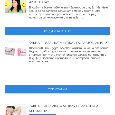
ЧУВСТВАТА?
В живота всеки човек изпитва емоции и чувства. Не е
лесно да се разбере разликата между двете. Има
често срещано погрешно схващане, че тези две
понятия са неразделни и означават...
ПРЕДИШНА СТАТИЯ
КАКВА Е РАЗЛИКАТА МЕЖДУ DUFASTON 20 И 28?
Щастливият и здравословен живот на жена от ранна
възраст зависи до голяма степен хормоналния й
статус. Без този жизненоважен баланс външният й
вид, физическото състояние и настроението на
момичето не...
ТОП СТАТИИ
КАКВА Е РАЗЛИКАТА МЕЖДУ ЕПИЛАЦИЯ И
ДЕПИЛАЦИЯ