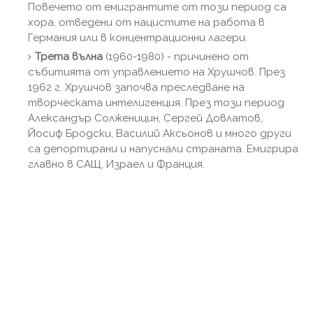
Повечето от емигрантите от този период са
хора, отведени от нацистите на работа в
Германия или в концентрационни лагери.
Трета вълна
(1960-1980) - причинено от
събитията от управлението на Хрушчов. През
1962 г. Хрушчов започва преследване на
творческата интелигенция. През този период
Александър Солженицин, Сергей Довлатов,
Йосиф Бродски, Василий Аксьонов и много други
са депортирани и напуснали страната. Емигрира
главно в САЩ, Израел и Франция.