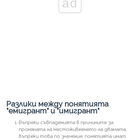
ad
Разлики между понятията
"емигрант" и "имигрант"
Въпреки съвпаденията в причините за
промяната на местоживеенето на двамата,
въпреки това по значение, понятията имат