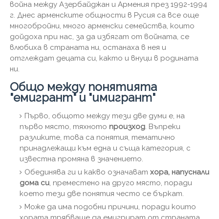
война между Азербайджан и Армения през 1992-1994
г. Днес арменските общности в Русия са все още
многобройни, много арменски семейства, които
дойдоха при нас, за да избягат от войната, се
влюбиха в страната ни, останаха в нея и
отглеждат децата си, както и внуци в родината
ни.
Общо между понятията
"емигрант" и "имигрант"
Първо, общото между тези две думи е, на
първо място, тяхното
произход
. Въпреки
разликите, това са понятия, тематично
принадлежащи към една и съща категория, с
известна промяна в значението.
Обединява ги и какво означават
хора, напуснали
дома си
, преместено на друго място, поради
което тези две понятия често се бъркат.
Може да има подобни причини, поради които
хората трябваше да емигрират от страната