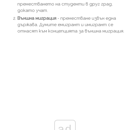
преместването на студенти в друг град,
докато учат.
Външна миграция
- преместване извън една
държава. Думите емигрант и имигрант се
отнасят към концепцията за външна миграция.
ad