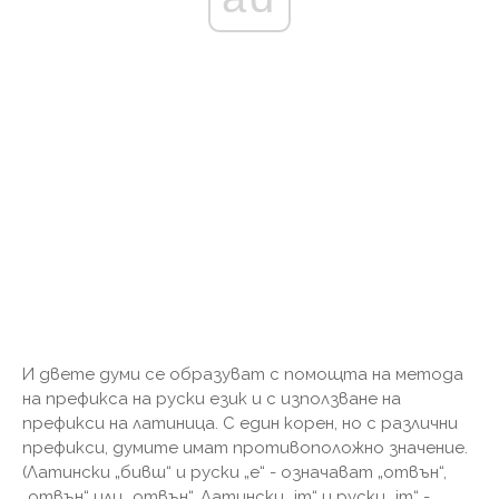
И двете думи се образуват с помощта на метода
на префикса на руски език и с използване на
префикси на латиница. С един корен, но с различни
префикси, думите имат противоположно значение.
(Латински „бивш“ и руски „е“ - означават „отвън“,
„отвън“ или „отвън“. Латински „im“ и руски „im“ -