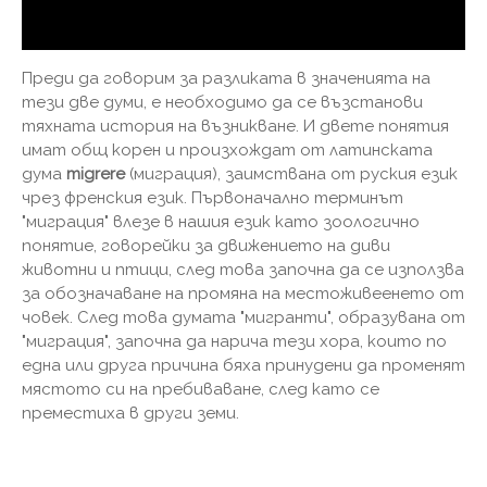
Преди да говорим за разликата в значенията на
тези две думи, е необходимо да се възстанови
тяхната история на възникване. И двете понятия
имат общ корен и произхождат от латинската
дума
migrere
(миграция), заимствана от руския език
чрез френския език. Първоначално терминът
"миграция" влезе в нашия език като зоологично
понятие, говорейки за движението на диви
животни и птици, след това започна да се използва
за обозначаване на промяна на местоживеенето от
човек. След това думата "мигранти", образувана от
"миграция", започна да нарича тези хора, които по
една или друга причина бяха принудени да променят
мястото си на пребиваване, след като се
преместиха в други земи.