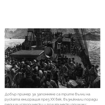
Добър пример за запомняне са трите вълни на
руската емиграция през ХХ век, възникнали поради
редица исторически и политически причини: