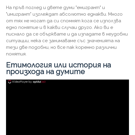
На пръв поглед и двете думи "емигрант" и
"имигрант" изглеждат абсолютно еднакви. Много
от тях не могат да си спомнят кога се използва
едно понятие и в какви случаи друго. Ако ви е
писнало да се обърквате и да изпадате в неудобни
ситуации, нека се занимаваме със значенията на
тези две подобни, но все пак коренно различни
понятия.
Етимология или история на
произхода на думите