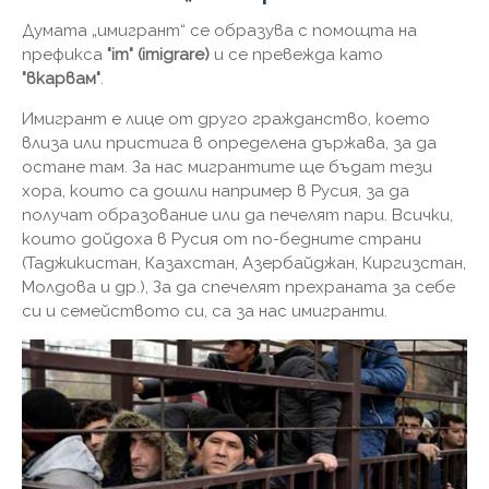
Думата „имигрант“ се образува с помощта на
префикса
"im" (imigrare)
и се превежда като
"вкарвам"
.
Имигрант е лице от друго гражданство, което
влиза или пристига в определена държава, за да
остане там. За нас мигрантите ще бъдат тези
хора, които са дошли например в Русия, за да
получат образование или да печелят пари. Всички,
които дойдоха в Русия от по-бедните страни
(Таджикистан, Казахстан, Азербайджан, Киргизстан,
Молдова и др.), За да спечелят прехраната за себе
си и семейството си, са за нас имигранти.