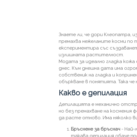
Знаете ли, че дори Клеопатра, и
премахва нежеланите косми по
експериментира със създаванет
излишната растителност.
Модата за идеално гладка кожа 
днес. Към днешна дата има огро
собственик на гладка и коприне
объркване в понятията. Така че 
Какво е депилация
Депилацията е механично отстра
но без премахване на космения 
да расте отново. Има няколко в
Бръснене за бръснач
- Най-
такава депилация обаче про