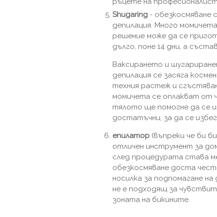
ръцете на професионалист
Shugaring
- обезкосмяване с
депилация. Много момичета
решение може да се приго
дълго, поне 14 дни, а съст
Ваксирането и шугариранет
депилация се засяга косме
техния растеж и сгъстяван
момичета се оплакват от 
тялото ще помогне да се и
достатъчни, за да се избег
епилатор
(въпреки че би б
отличен инструмент за дом
след процедурата става ме
обезкосмяване доста често
носилка за подпомагане н
не е подходящ за чувствит
зоната на бикините.