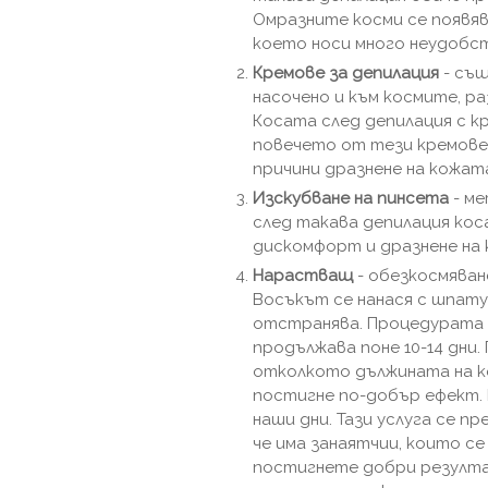
Омразните косми се появя
което носи много неудобст
Кремове за депилация
- същ
насочено и към космите, р
Косата след депилация с к
повечето от тези кремове
причини дразнене на кожата
Изскубване на пинсета
- ме
след такава депилация кос
дискомфорт и дразнене на 
Нарастващ
- обезкосмяване
Восъкът се нанася с шпату
отстранява. Процедурата 
продължава поне 10-14 дни.
отколкото дължината на ко
постигне по-добър ефект. 
наши дни. Тази услуга се п
че има занаятчии, които се
постигнете добри резултат