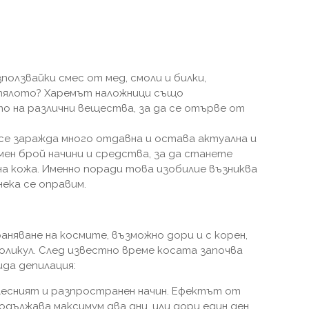
зползвайки смес от мед, смоли и билки,
 тялото? Харемът наложници също
о на различни вещества, за да се отърве от
се заражда много отдавна и остава актуална и
мен брой начини и средства, за да станете
на кожа. Именно поради това изобилие възниква
нека се оправим.
няване на космите, възможно дори и с корен,
фоликул. След известно време косата започва
ида депилация:
лесният и разпространен начин. Ефектът от
дължава максимум два дни, или дори един ден.