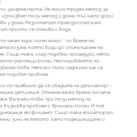
.
ъс захарна паста. Не много труден метод за
 използват този метод у дома, тъй като дори
тви у дома. Резултатът трае достатъчно
авът просто се отмива с вода.
о имат един голям минус - по време на
ната козина, което води до стимулиране на
е. Също така, след подобни процедури, някои
често растящи косми. Настъргването на
збегне това. Няколко пъти седмично ще са
не подобен проблем..
ило по-правилно да се обадите на депилатор) -
ашна депилация. Отнема малко време, косата
ка. Въпреки това, при този метод на
 възниква проблем с враснали косми. И тук
а домашния ексфолиант. Също така епилаторът
елни зони на тялото, като подмишниците и