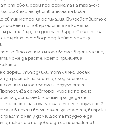
ват отново и дори под формата на таралеж,
ва, особено на чувствителната кожа.
о евтин метод за депилация. Въздействието е
азположени по повърхността на кожата.
рем расте бързо и доста твърда. Освен това
 съдържат сероводород, който може да
..
тод, който отнема много време, в допълнение,
ата може да расте, което причинява
кожата.
 с горещ (твърд) или топъл (мек) восък.
ла за растеж на косата, след което се
не отнема много време и резултатът
 Препоръчва се повторен курс не по-рано,
сата достигне 6 милиметра, за да се
Полагането на кола маска е много популярно в
редлага в почти всеки салон за красота, въпреки
 справят с нея у дома. Доста трудно е да
и, така че е по-добре да се поставите в