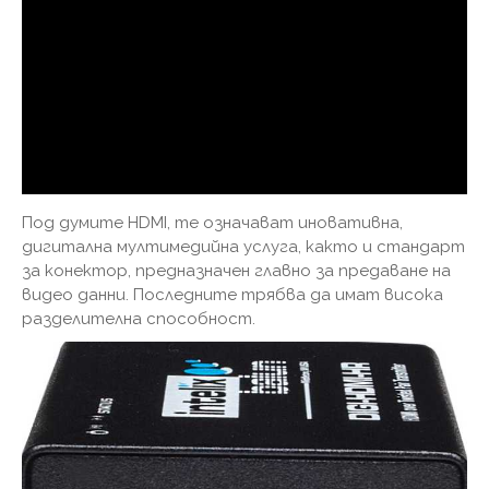
Под думите HDMI, те означават иновативна,
дигитална мултимедийна услуга, както и стандарт
за конектор, предназначен главно за предаване на
видео данни. Последните трябва да имат висока
разделителна способност.