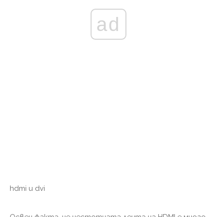
ad
hdmi и dvi
Освен факта, че честотната лента на HDMI е много