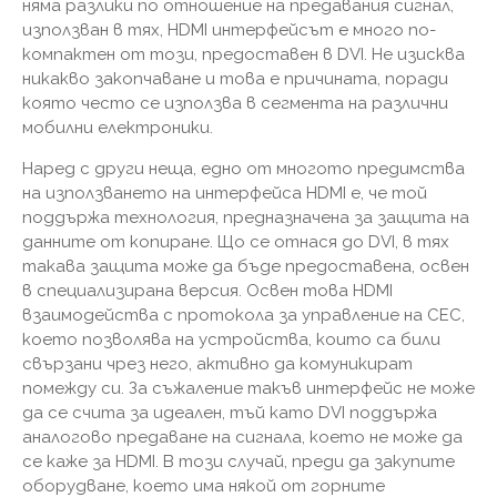
няма разлики по отношение на предавания сигнал,
използван в тях, HDMI интерфейсът е много по-
компактен от този, предоставен в DVI. Не изисква
никакво закопчаване и това е причината, поради
която често се използва в сегмента на различни
мобилни електроники.
Наред с други неща, едно от многото предимства
на използването на интерфейса HDMI е, че той
поддържа технология, предназначена за защита на
данните от копиране. Що се отнася до DVI, в тях
такава защита може да бъде предоставена, освен
в специализирана версия. Освен това HDMI
взаимодейства с протокола за управление на CEC,
което позволява на устройства, които са били
свързани чрез него, активно да комуникират
помежду си. За съжаление такъв интерфейс не може
да се счита за идеален, тъй като DVI поддържа
аналогово предаване на сигнала, което не може да
се каже за HDMI. В този случай, преди да закупите
оборудване, което има някой от горните