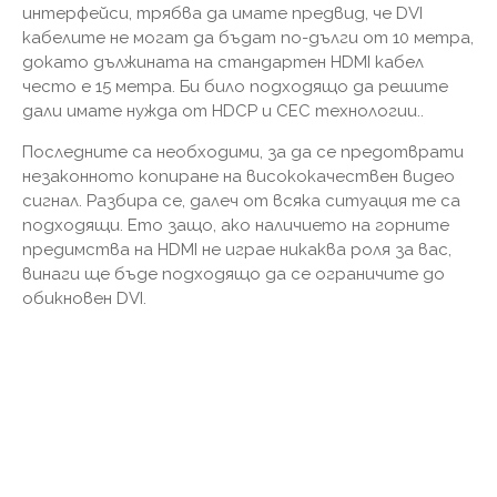
интерфейси, трябва да имате предвид, че DVI
кабелите не могат да бъдат по-дълги от 10 метра,
докато дължината на стандартен HDMI кабел
често е 15 метра. Би било подходящо да решите
дали имате нужда от HDCP и CEC технологии..
Последните са необходими, за да се предотврати
незаконното копиране на висококачествен видео
сигнал. Разбира се, далеч от всяка ситуация те са
подходящи. Ето защо, ако наличието на горните
предимства на HDMI не играе никаква роля за вас,
винаги ще бъде подходящо да се ограничите до
обикновен DVI.