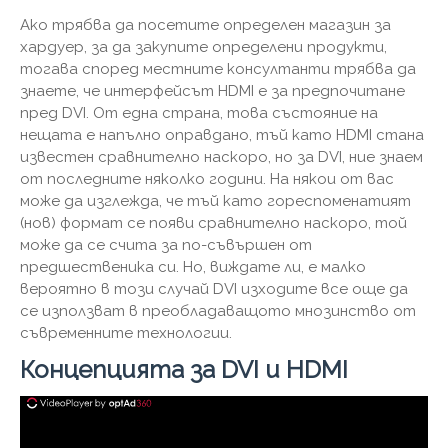
Ако трябва да посетите определен магазин за
хардуер, за да закупите определени продукти,
тогава според местните консултанти трябва да
знаете, че интерфейсът HDMI е за предпочитане
пред DVI. От една страна, това състояние на
нещата е напълно оправдано, тъй като HDMI стана
известен сравнително наскоро, но за DVI, ние знаем
от последните няколко години. На някои от вас
може да изглежда, че тъй като гореспоменатият
(нов) формат се появи сравнително наскоро, той
може да се счита за по-съвършен от
предшественика си. Но, виждате ли, е малко
вероятно в този случай DVI изходите все още да
се използват в преобладаващото мнозинство от
съвременните технологии.
Концепцията за DVI и HDMI