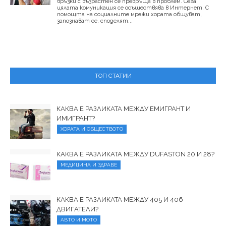
връзки с възрастен се превръща в проблем. Сега
цялата комуникация се осъществява в Интернет. С
помощта на социалните мрежи хората общуват,
запознават се, споделят...
ТОП СТАТИИ
КАКВА Е РАЗЛИКАТА МЕЖДУ ЕМИГРАНТ И
ИМИГРАНТ?
ХОРАТА И ОБЩЕСТВОТО
КАКВА Е РАЗЛИКАТА МЕЖДУ DUFASTON 20 И 28?
МЕДИЦИНА И ЗДРАВЕ
КАКВА Е РАЗЛИКАТА МЕЖДУ 405 И 406
ДВИГАТЕЛИ?
АВТО И МОТО