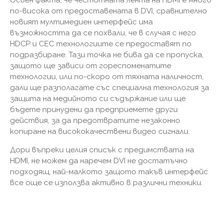
по-висока от предоставената в DVI, сравнително
новият мултимедиен интерфейс има
възможността да се похвали, че в случая с него
HDCP и CEC технологиите се предоставят по
подразбиране. Тази точка не бива да се пропуска,
защото ще зависи от гореспоменатите
технологии, или по-скоро от тяхната наличност,
дали ще разполагате със специална технология за
защита на медийното си съдържание или ще
бъдете принудени да предприемете други
действия, за да предотвратите незаконно
копиране на висококачествени видео сигнали.
Дори въпреки целия списък с предимствата на
HDMI, не можем да наречем DVI не достатъчно
подходящ, най-малкото защото такъв интерфейс
все още се използва активно в различни техники.