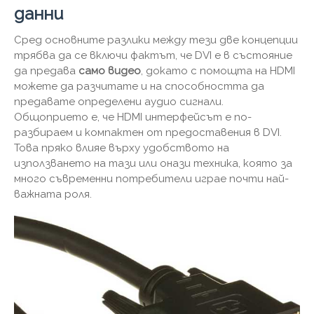
данни
Сред основните разлики между тези две концепции
трябва да се включи фактът, че DVI е в състояние
да предава
само видео
, докато с помощта на HDMI
можете да разчитате и на способността да
предавате определени аудио сигнали.
Общоприето е, че HDMI интерфейсът е по-
разбираем и компактен от предоставения в DVI.
Това пряко влияе върху удобството на
използването на тази или онази техника, която за
много съвременни потребители играе почти най-
важната роля.