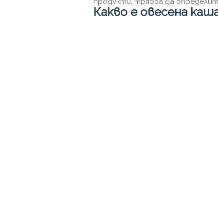
продукти, трябва да определите
Какво е овесена каш