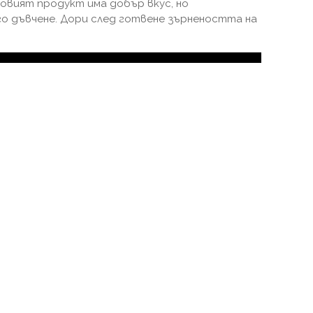
овият продукт има добър вкус, но
го дъвчене. Дори след готвене зърнеността на