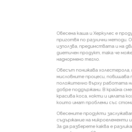
Овесена каша и Херкулес е проду
приготвя по различни методи. О
използва, предимствата и на д
диетичен продукт, така че може
наднормено тегло.
Овесът понижава холестерола,
мисловните процеси, повишава т
положително върху работата на
добре поддържани. В крайна сме
красива коса, нокти и цялата ко
които имат проблеми със стом
Овесените продукти заслужава
съдържание на микроелементи и 
За да разберете каква е разлика