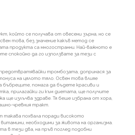
кт, който се получава от овесени зърна, но се
свен това, без значение какъв метод се
вата продукта са многостранни. Най-важното е
те спокойно да го използвате за тези с
 предотвратявайки тромбозата, допринася за
онуса на цялото тяло. Освен това влияе
 бъбреците, помага да бъдете красиви и
тка, прилагайки ги към диетата, ще получите
жа ще излъчва здраве. Тя беше избрана от хора,
ашно-чревния тракт.
т такава похвала поради високото
витамини, необходими за живота на организма.
та в тези два, на пръв поглед подобни