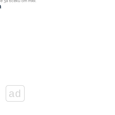
 за всеки от тях.
а
ad