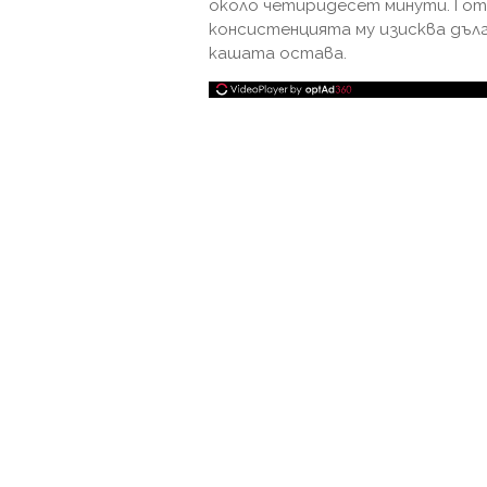
около четиридесет минути. Гот
консистенцията му изисква дъл
кашата остава.