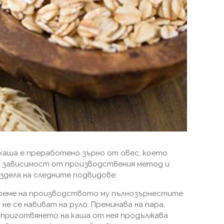
каша е преработено зърно от овес, което
 В зависимост от производствения метод и
зделя на следните подвидове:
време на производството му пълнозърнестите
 не се навиват на руло. Преминава на пара,
о приготвянето на каша от нея продължава