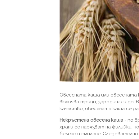
Овесената каша или овесената 
включва трици, зародиши и др.
качество, овесената каша се ра
Некръстена овесена каша
- по 
храни се нарязват на филийки, но
белене и смилане. Следователн