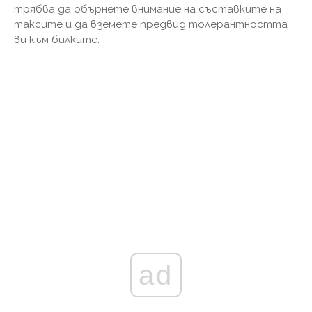
трябва да обърнете внимание на съставките на
таксите и да вземете предвид толерантността
ви към билките.
ad