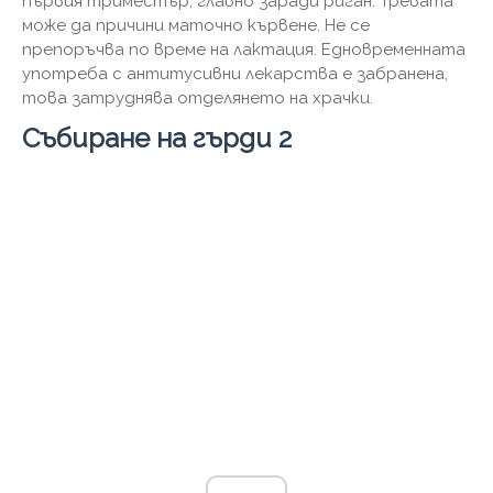
първия триместър, главно заради риган. Тревата
може да причини маточно кървене. Не се
препоръчва по време на лактация. Едновременната
употреба с антитусивни лекарства е забранена,
това затруднява отделянето на храчки.
Събиране на гърди 2