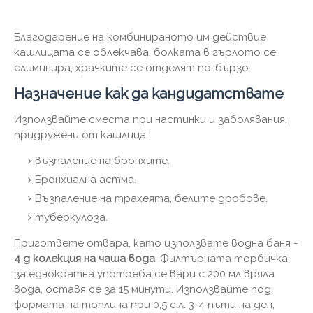
Благодарение на комбинираното им действие
кашлицата се облекчава, болката в гърлото се
елиминира, храчките се отделят по-бързо.
Назначение как да кандидатствате
Използвайте сместа при настинки и заболявания,
придружени от кашлица:
възпаление на бронхите.
Бронхиална астма.
Възпаление на трахеята, белите дробове.
туберкулоза.
Пригответе отвара, като използвате водна баня -
4 g колекция на чаша вода
. Филтърната торбичка
за еднократна употреба се вари с 200 мл вряла
вода, оставя се за 15 минути. Използвайте под
формата на топлина при 0,5 с.л. 3-4 пъти на ден,