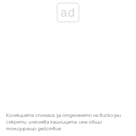
ad
Колекцията спомага за отделянето на вискозни
секрети, улеснява кашлицата, има общо
тонизиращо действие..