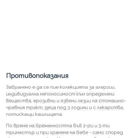
Противопоказания
Забранено е да се пие колекцията за алергии,
индивидуална непоносимост към определени
вещества, ерозивни и язвени лезии на стомашно-
чревния тракт, деца под 3 години и с лекарства,
потискащи кашлицата.
По време на бременността във 2-ри и 3-ти
триместър и при хранене на бебе - само според