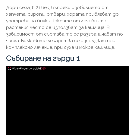
Дори сега, в 21 век, въпреки изобилието от
хапчета, сиропи, отвари, хората прибягват до
употреба на билки. Таксите от лечебните
растения често се използват за кашлица. В
зависимост от състава те се разграничават по
числа. Билковите лекарства се използват при
комплексно лечение, при суха и мокра кашлица.
Събиране на гърди 1