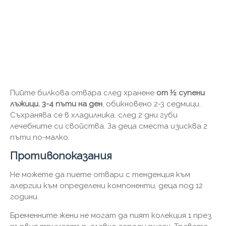
Пийте билкова отвара след хранене
от ½ супени
лъжици. 3-4 пъти на ден
, обикновено 2-3 седмици.
Съхранява се в хладилника, след 2 дни губи
лечебните си свойства. За деца сместа изисква 2
пъти по-малко.
Противопоказания
Не можете да пиете отвари с тенденция към
алергии към определени компоненти, деца под 12
години.
Бременните жени не могат да пият колекция 1 през