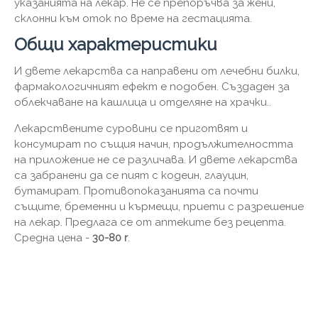
указанията на лекар. Не се препоръчва за жени,
склонни към оток по време на гестацията.
Общи характеристики
И двете лекарства са направени от лечебни билки,
фармакологичният ефект е подобен. Създаден за
облекчаване на кашлица и отделяне на храчки..
Лекарствените суровини се приготвят и
консумират по същия начин, продължителността
на приложение не се различава. И двете лекарства
са забранени да се пият с кодеин, глауцин,
бутамират. Противопоказанията са почти
същите, бременни и кърмещи, приети с разрешение
на лекар. Предлага се от аптеките без рецепта.
Средна цена -
30-80 r
.