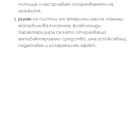
пътища и насърчават отхрачването на
храчките..
риган
се състои от етерични масла, танини,
аскорбинова киселина, флавоноиди.
Характеризира се като отхрачващо,
антибактериално средство, има успокояващ,
седативен и холеретичен ефект..