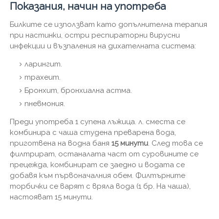
Показания, начин на употреба
Билките се използват като допълнителна терапия
при настинки, остри респираторни вирусни
инфекции и възпаления на дихателната система:
ларингит.
трахеит.
Бронхит, бронхиална астма.
пневмония.
Преди употреба 1 супена лъжица. л. сместа се
комбинира с чаша студена преварена вода,
приготвена на водна баня
15 минути
. След това се
филтрират, останалата част от суровините се
прецежда, комбинират се заедно и водата се
добавя към първоначалния обем. Филтърните
торбички се варят с вряла вода (1 бр. На чаша),
настояват 15 минути.