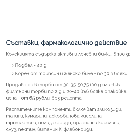
Съставки, фармакологично действие
Колекцията съдържа активни лечебни билки, в 100 g:
Подбел - 40 g.
Корен от трипсин и женско биле - по 30 г всеки.
Продава се в торби от 30, 35, 50,75,100 g или във
филтърни торби по 2 g и 20-40 във всяка опаковка.
цена -
от 65 рубли
, без рецепта.
Растителните компоненти включват гликозиди,
танини, кумарини, аскорбинова киселина,
тритерпени, полизахариди, органични киселини,
слуз, пектин, витамин К, флавоноиди.