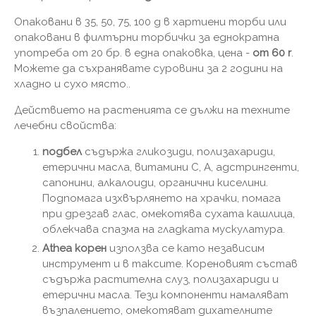
Опаковани в 35, 50, 75, 100 g в хартиени торби или
опаковани в филтърни торбички за еднократна
употреба от 20 бр. в една опаковка, цена -
от 60 r
.
Можете да съхранявате суровини за 2 години на
хладно и сухо място..
Действието на растенията се дължи на техните
лечебни свойства:
подбел
съдържа гликозиди, полизахариди,
етерични масла, витамини С, А, адстрингенти,
сапонини, алкалоиди, органични киселини.
Подпомага изхвърлянето на храчки, помага
при дрезгав глас, омекотява сухата кашлица,
облекчава спазма на гладката мускулатура.
Athea корен
използва се като независим
инструмент и в таксите. Кореновият състав
съдържа растителна слуз, полизахариди и
етерични масла. Тези компоненти намаляват
възпалението, омекотяват дихателните