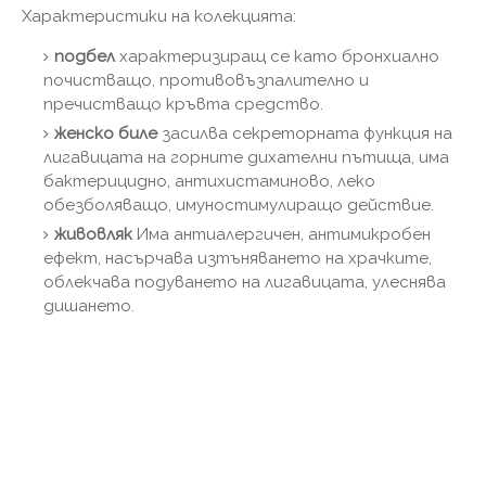
Характеристики на колекцията:
подбел
характеризиращ се като бронхиално
почистващо, противовъзпалително и
пречистващо кръвта средство.
женско биле
засилва секреторната функция на
лигавицата на горните дихателни пътища, има
бактерицидно, антихистаминово, леко
обезболяващо, имуностимулиращо действие.
живовляк
Има антиалергичен, антимикробен
ефект, насърчава изтъняването на храчките,
облекчава подуването на лигавицата, улеснява
дишането.