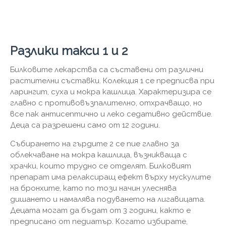
Разлики такси 1 и 2
Билковите лекарства са съставени от различни
растителни съставки. Колекция 1 се предписва при
ларингит, суха и мокра кашлица. Характеризира се
главно с противовъзпалително, отхрачващо, но
все пак антисептично и леко седативно действие.
Деца са разрешени само от 12 години.
Събирането на гърдите 2 се пие главно за
облекчаване на мокра кашлица, възникваща с
храчки, които трудно се отделят. Билковият
препарат има релаксиращ ефект върху мускулите
на бронхите, като по този начин улеснява
дишането и намалява подуването на лигавицата.
Децата могат да бъдат от 3 години, както е
предписано от педиатър. Когато избирате,