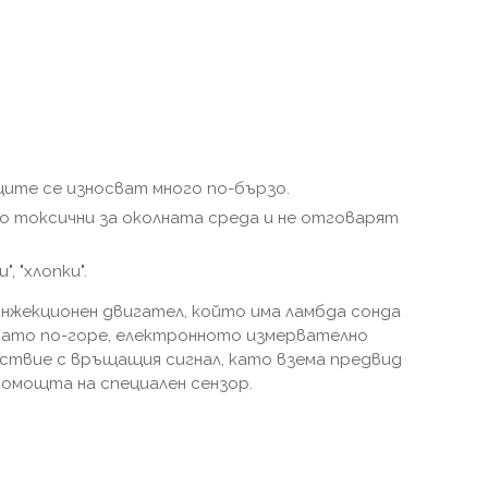
ите се износват много по-бързо.
но токсични за околната среда и не отговарят
, "хлопки".
инжекционен двигател, който има ламбда сонда
нато по-горе, електронното измервателно
твие с връщащия сигнал, като взема предвид
помощта на специален сензор.