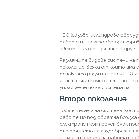
HBO (газово-цилиндрово оборудв
работещи на газообразни горива
автомобил от един тип в друг.
Различните видове системи на 
поколение, всяка от които има
основната разлика между HBO 2 и
едни и същи компоненти, но се 
управлението на системата.
Второ поколение
Това е механична система, коя
работещо под обратна връзка о
електронен контролен блок прие
състоянието на газообразната 
различни режими на работа на д