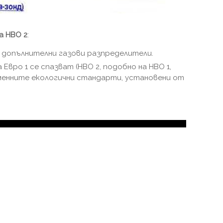
а HBO 2
:
 допълнителни газови разпределители.
Евро 1 се спазват (HBO 2, подобно на HBO 1,
менните екологични стандарти, установени от