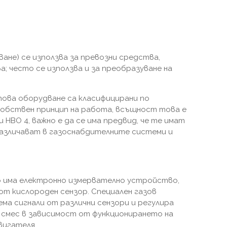
ане) се използва за превозни средства,
; често се използва и за преобразуване на
това оборудване са класифицирани по
 собствен принцип на работа, всъщност това е
 HBO 4, важно е да се има предвид, че те имат
различават в газоснабдителните системи и
то има електронно измервателно устройство,
т кислороден сензор. Специален газов
ма сигнали от различни сензори и регулира
смес в зависимост от функционирането на
вигателя.