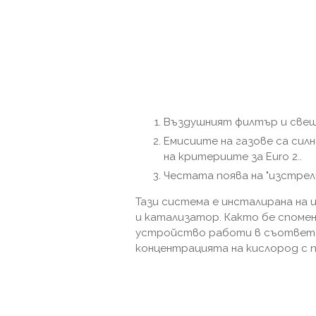
Въздушният филтър и свещ
Емисиите на газове са сил
на критериите за Euro 2..
Честата поява на "изстрели"
Тази система е инсталирана на 
и катализатор. Както бе споме
устройство работи в съответс
концентрацията на кислород с 