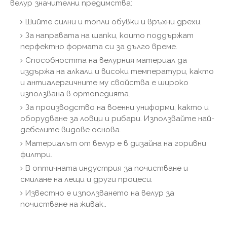
велур значителни предимства:
Шийте силни и топли обувки и връхни дрехи.
За направата на шапки, които поддържат
перфектно формата си за дълго време.
Способността на велурния материал да
издържа на алкали и високи температури, както
и антиалергичните му свойства е широко
използвана в ортопедията.
За производство на военни униформи, както и
оборудване за ловци и рибари. Използвайте най-
дебелите видове основа.
Материалът от велур е в дизайна на горивни
филтри.
В оптичната индустрия за почистване и
смилане на лещи и други процеси.
Известно е използването на велур за
почистване на живак..