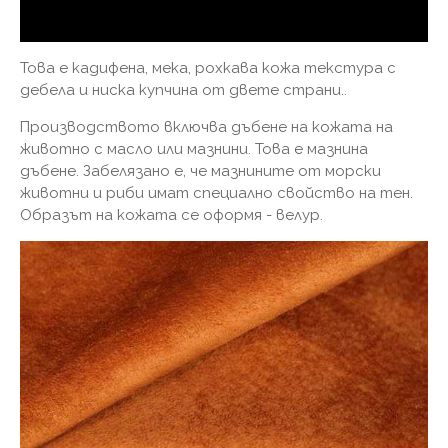
Това е кадифена, мека, рохкава кожа текстура с
дебела и ниска купчина от двете страни..
Производството включва дъбене на кожата на
животно с масло или мазнини. Това е мазнина
дъбене. Забелязано е, че мазнините от морски
животни и риби имат специално свойство на тен.
Образът на кожата се оформя - велур.