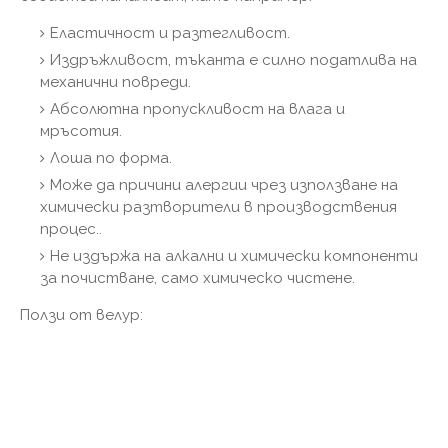
Еластичност и разтегливост.
Издръжливост, тъканта е силно податлива на
механични повреди.
Абсолютна пропускливост на влага и
мръсотия.
Лоша по форма.
Може да причини алергии чрез използване на
химически разтворители в производствения
процес..
Не издържа на алкални и химически компоненти
за почистване, само химическо чистене.
Ползи от велур: