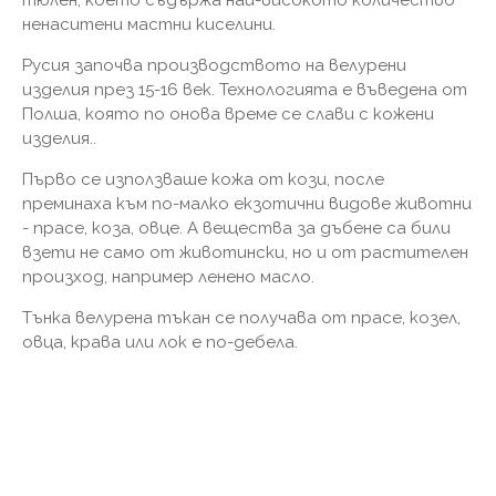
тюлен, което съдържа най-високото количество
ненаситени мастни киселини.
Русия започва производството на велурени
изделия през 15-16 век. Технологията е въведена от
Полша, която по онова време се слави с кожени
изделия..
Първо се използваше кожа от кози, после
преминаха към по-малко екзотични видове животни
- прасе, коза, овце. А вещества за дъбене са били
взети не само от животински, но и от растителен
произход, например ленено масло.
Тънка велурена тъкан се получава от прасе, козел,
овца, крава или лок е по-дебела.