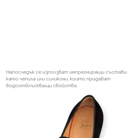
Напоследък се използват импрегниращи състави
като лепила или силикони, които придават
водоотблъскващи свойства.