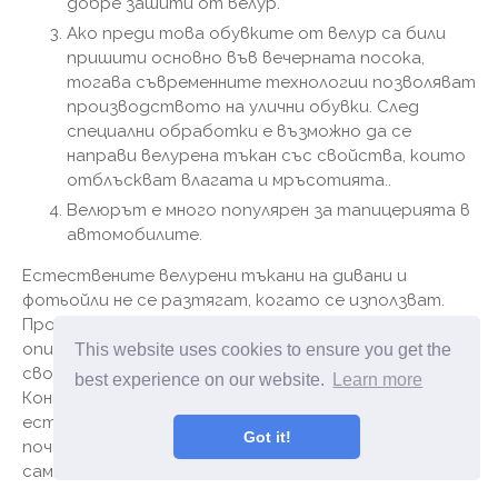
добре зашити от велур.
Ако преди това обувките от велур са били
пришити основно във вечерната посока,
тогава съвременните технологии позволяват
производството на улични обувки. След
специални обработки е възможно да се
направи велурена тъкан със свойства, които
отблъскват влагата и мръсотията..
Велюрът е много популярен за тапицерията в
автомобилите.
Естествените велурени тъкани на дивани и
фотьойли не се разтягат, когато се използват.
Продуктът е дишащ. Производителите се
опитват да създадат решения с хипоалергенни
This website uses cookies to ensure you get the
свойства. Цветовата палитра радва окото.
best experience on our website.
Learn more
Контактът с велур създава усещането за мека
естествена козина. Трябва да знаете, че
Got it!
почистващите продукти от велур трябва да са
само сухи.