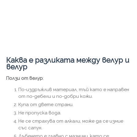
Каква е разликата между велур и
велур
Ползи от велур
:
По-издръжлив материал, тъй като е направен
от по-дебели и по-добри кожи.
Купа от двете страни.
Не пропуска вода.
Не се страхува от алкали, може да се измие
със сапун.
Дъбенето е главно с мазнини, като се