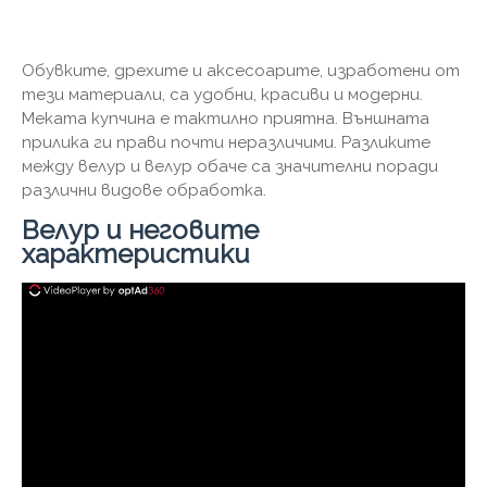
Обувките, дрехите и аксесоарите, изработени от
тези материали, са удобни, красиви и модерни.
Меката купчина е тактилно приятна. Външната
прилика ги прави почти неразличими. Разликите
между велур и велур обаче са значителни поради
различни видове обработка.
Велур и неговите
характеристики