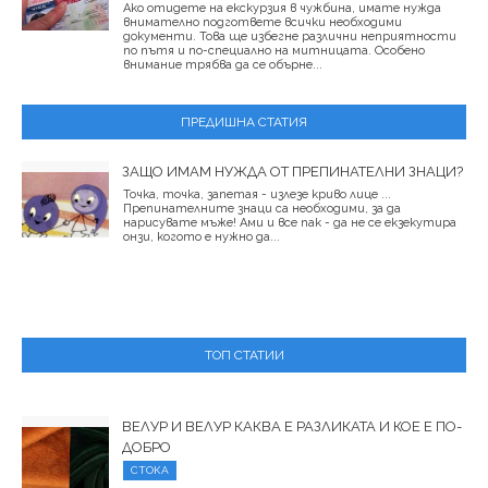
Ако отидете на екскурзия в чужбина, имате нужда
внимателно подгответе всички необходими
документи. Това ще избегне различни неприятности
по пътя и по-специално на митницата. Особено
внимание трябва да се обърне...
ПРЕДИШНА СТАТИЯ
ЗАЩО ИМАМ НУЖДА ОТ ПРЕПИНАТЕЛНИ ЗНАЦИ?
Точка, точка, запетая - излезе криво лице ...
Препинателните знаци са необходими, за да
нарисувате мъже! Ами и все пак - да не се екзекутира
онзи, когото е нужно да...
ТОП СТАТИИ
ВЕЛУР И ВЕЛУР КАКВА Е РАЗЛИКАТА И КОЕ Е ПО-
ДОБРО
СТОКА