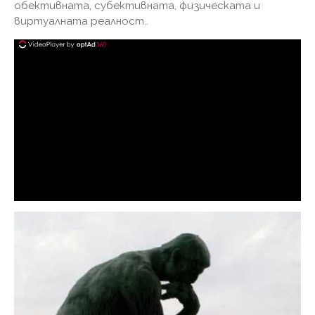
обективната, субективната, физическата и
виртуалната реалност..