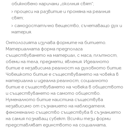
обикновено наричани „околния свят“;
процеси на развитие и промяна на реалния
свят;
самодостатъчно вещество, съчетаващо дух и
материя.
Онтологията изучава формите на битието.
Материалната форма предполага
съществуването на материал, с маса, плътност,
обеми на тела, предмети, явления. Идеалното
битие е независима реалност на духовното битие.
Човешкото битие е съществуването на човека в
материална и идеална реалност, социалното
битие е съществуването на човека в обществото
и съществуването на самото общество.
Нуменалното битие наистина съществува
независимо от съзнанието на наблюдателя,
феноменално същество съществува в съзнанието
на самия познаващ субект. Всички тези форми
представляват единството на социалната,