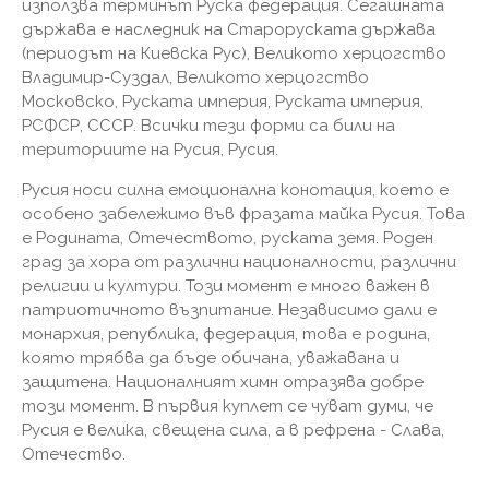
използва терминът Руска федерация. Сегашната
държава е наследник на Староруската държава
(периодът на Киевска Рус), Великото херцогство
Владимир-Суздал, Великото херцогство
Московско, Руската империя, Руската империя,
РСФСР, СССР. Всички тези форми са били на
териториите на Русия, Русия.
Русия носи силна емоционална конотация, което е
особено забележимо във фразата майка Русия. Това
е Родината, Отечеството, руската земя. Роден
град за хора от различни националности, различни
религии и култури. Този момент е много важен в
патриотичното възпитание. Независимо дали е
монархия, република, федерация, това е родина,
която трябва да бъде обичана, уважавана и
защитена. Националният химн отразява добре
този момент. В първия куплет се чуват думи, че
Русия е велика, свещена сила, а в рефрена - Слава,
Отечество.