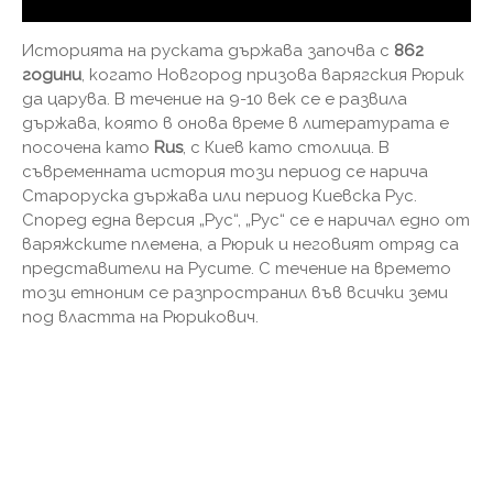
Историята на руската държава започва с
862
години
, когато Новгород призова варягския Рюрик
да царува. В течение на 9-10 век се е развила
държава, която в онова време в литературата е
посочена като
Rus
, с Киев като столица. В
съвременната история този период се нарича
Староруска държава или период Киевска Рус.
Според една версия „Рус“, „Рус“ се е наричал едно от
варяжските племена, а Рюрик и неговият отряд са
представители на Русите. С течение на времето
този етноним се разпространил във всички земи
под властта на Рюрикович.