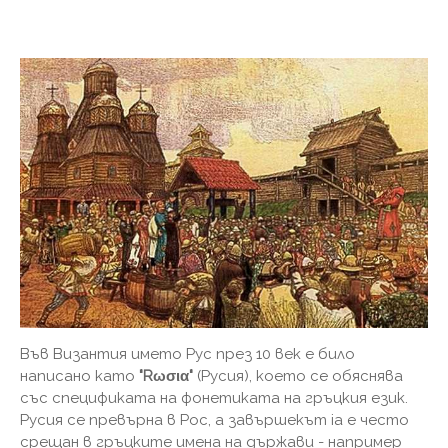
Във Византия името Рус през 10 век е било
написано като
"Rωσια"
(Русия), което се обяснява
със спецификата на фонетиката на гръцкия език.
Русия се превърна в Рос, а завършекът ia е често
срещан в гръцките имена на държави - например