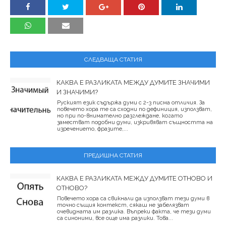
СЛЕДВАЩА СТАТИЯ
КАКВА Е РАЗЛИКАТА МЕЖДУ ДУМИТЕ ЗНАЧИМИ
И ЗНАЧИМИ?
Руският език съдържа думи с 2-3 писма отличия. За
повечето хора те са сходни по дефиниция, използват,
но при по-внимателно разглеждане, когато
заместват подобни думи, изкривяват същността на
изречението, фразите,...
ПРЕДИШНА СТАТИЯ
КАКВА Е РАЗЛИКАТА МЕЖДУ ДУМИТЕ ОТНОВО И
ОТНОВО?
Повечето хора са свикнали да използват тези думи в
точно същия контекст, сякаш не забелязват
очевидната им разлика. Въпреки факта, че тези думи
са синоними, все още има разлики. Това...