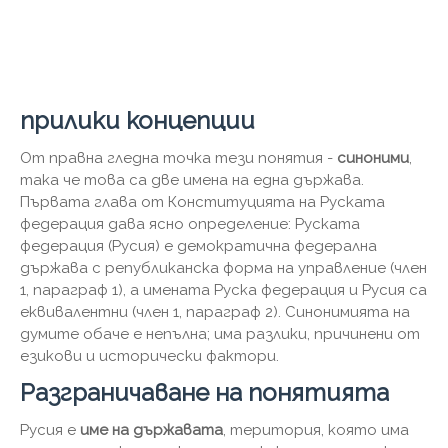
прилики концепции
От правна гледна точка тези понятия -
синоними
,
така че това са две имена на една държава.
Първата глава от Конституцията на Руската
федерация дава ясно определение: Руската
федерация (Русия) е демократична федерална
държава с републиканска форма на управление (член
1, параграф 1), а имената Руска федерация и Русия са
еквивалентни (член 1, параграф 2). Синонимията на
думите обаче е непълна; има разлики, причинени от
езикови и исторически фактори.
Разграничаване на понятията
Русия е
име на държавата
, територия, която има