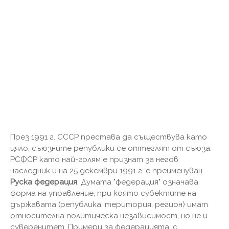
През 1991 г. СССР престава да съществува като
цяло, съюзните републики се оттеглят от съюза.
РСФСР като най-голям е признат за негов
наследник и на 25 декември 1991 г. е преименуван
Руска федерация
. Думата "федерация" означава
форма на управление, при която субектите на
държавата (република, територия, регион) имат
относителна политическа независимост, но не и
суверенитет. Примери за федерацията, с