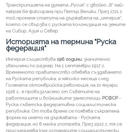
Транскрипцията на думата „Русия“ с двойно „в“ най-
накрая бе фиксирана при Петър Велики. През 1721 г.
той променя статута на държавата на „империя“,
което се свързва с руската колонизация на земите
на Сибир, Азия и Север.
Историята на термина "Руска
федерация"
Империя съществува
196 години
, значително
увеличени по размер. На 1 септември 1917 г.
Временното правителство обявява създаването
на Руската република, а няколко месеца след
Голямата октомврийска революция, на 10 януари
1918 г., е провъзгласено от Съветите на
работниците и войнишките заместници.
РСФСР
-
Руска съветска федеративна социалистическа
република. От това време се появява съкратена
форма на името на държавата - Руската
федерация, но в малка употреба. През 1922 г. тя се
присъединява към останалите социалистически