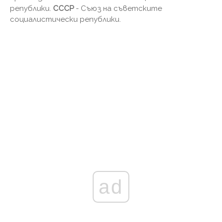
републики.
СССР
- Съюз на съветските
социалистически републики.
ad