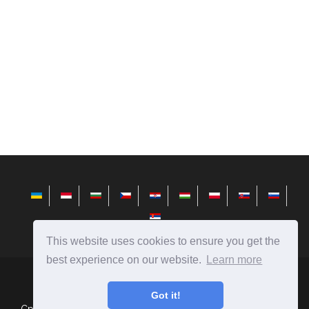
This website uses cookies to ensure you get the
best experience on our website.
Learn more
bg.avktarget.com
Ⓒ
2026
Got it!