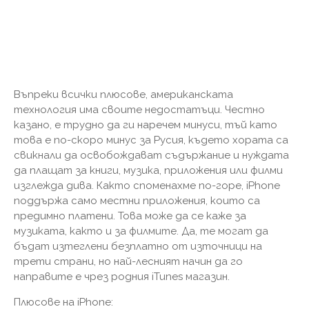
Въпреки всички плюсове, американската
технология има своите недостатъци. Честно
казано, е трудно да ги наречем минуси, тъй като
това е по-скоро минус за Русия, където хората са
свикнали да освобождават съдържание и нуждата
да плащат за книги, музика, приложения или филми
изглежда дива. Както споменахме по-горе, iPhone
поддържа само местни приложения, които са
предимно платени. Това може да се каже за
музиката, както и за филмите. Да, те могат да
бъдат изтеглени безплатно от източници на
трети страни, но най-лесният начин да го
направите е чрез родния iTunes магазин.
Плюсове на iPhone: