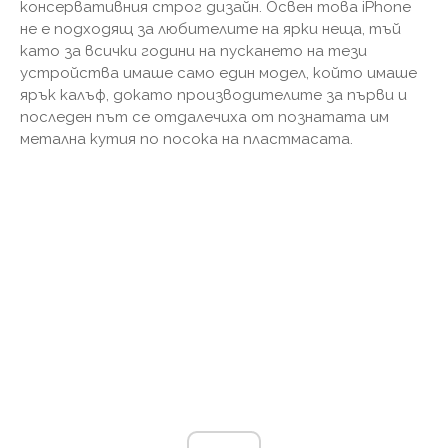
консервативния строг дизайн. Освен това iPhone
не е подходящ за любителите на ярки неща, тъй
като за всички години на пускането на тези
устройства имаше само един модел, който имаше
ярък калъф, докато производителите за първи и
последен път се отдалечиха от познатата им
метална кутия по посока на пластмасата.