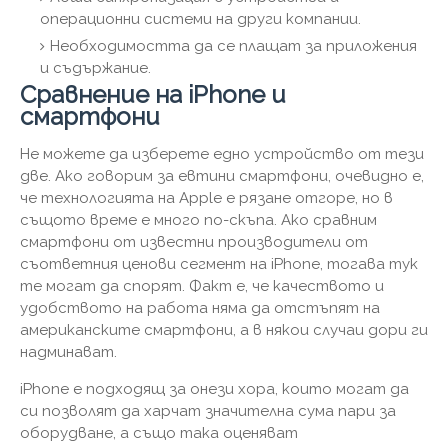
операционни системи на други компании.
Необходимостта да се плащат за приложения
и съдържание.
Сравнение на iPhone и
смартфони
Не можете да изберете едно устройство от тези
две. Ако говорим за евтини смартфони, очевидно е,
че технологията на Apple е рязане отгоре, но в
същото време е много по-скъпа. Ако сравним
смартфони от известни производители от
съответния ценови сегмент на iPhone, тогава тук
те могат да спорят. Факт е, че качеството и
удобството на работа няма да отстъпят на
американските смартфони, а в някои случаи дори ги
надминават.
iPhone е подходящ за онези хора, които могат да
си позволят да харчат значителна сума пари за
оборудване, а също така оценяват