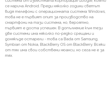
система от известната корпорация Google, която
се нарича Android. Преди няколко години светът
видя телефони с операционната система Windows,
това не е първият опит за производство на
смартфони на тази система, но, вероятно,
първият е доста успешен. В допълнение към тези
две системи има няколко по-рядко срещани и
донякъде остарели - това са Bada от Samsung,
Symbian от Nokia, BlackBerry OS от BlackBerry. Всеки
от тях има свои собствени нюанси, но сега не е за
тях.