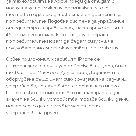
за технологията на Apple преди да отидат в
магазина за приложения, преминават много
тестове и едва след това стават достъпни за
потребителите. Подобна система за управление
от една страна прави магазина за приложения на
iPhone много по-малък, но от друга страна
потребителите могат да бъдат сигурни, че
получават само висококачествени приложения.
Освен приложения, красивият iPhone се
синхронизира с други устройства в къщата, било
то iPad, iPod, MacBook. Други производители на
оборудване също имат синхронизация на различни
устройства, но само в Apple постигнаха много
високо ниво на комфорт. Ако инсталирате един
акаунт на всички устройства, тогава всички данни
могат лесно да се прехвърлят от едно
устройство на друго.