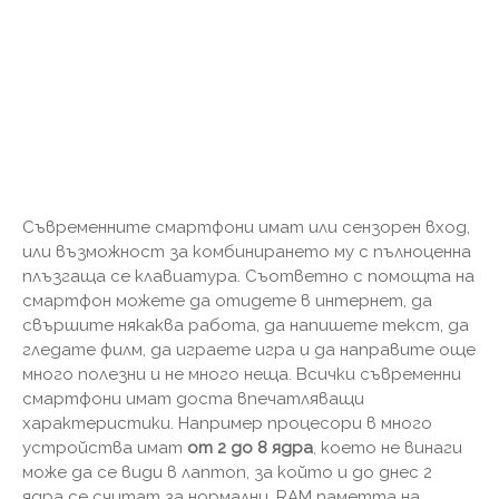
Съвременните смартфони имат или сензорен вход,
или възможност за комбинирането му с пълноценна
плъзгаща се клавиатура. Съответно с помощта на
смартфон можете да отидете в интернет, да
свършите някаква работа, да напишете текст, да
гледате филм, да играете игра и да направите още
много полезни и не много неща. Всички съвременни
смартфони имат доста впечатляващи
характеристики. Например процесори в много
устройства имат
от 2 до 8 ядра
, което не винаги
може да се види в лаптоп, за който и до днес 2
ядра се считат за нормални. RAM паметта на