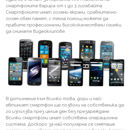
смартфоните варира от 1 до 3 гигабайта.
Смартфоните имат големи екрани, сравнително
голям обем памет, с тяхна помощ можете да
правите професионални висококачествени снимки,
да снимате видеоклипове.
В допълнение към всичко това, дори и най-
евтиният смартфон ще позволи на собственика да
го използва през целия ден без презареждане.
Всички смартфони имат собствена операционна
система. Доскоро за най-популярна се смяташе