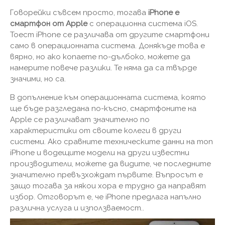
Говорейки съвсем просто, тогава
iPhone е
смартфон от Apple
с операционна система iOS.
Тоест iPhone се различава от другите смартфони
само в операционната система. Донякъде това е
вярно, но ако копаете по-дълбоко, можете да
намерите повече разлики. Те няма да са твърде
значими, но са.
В допълнение към операционната система, която
ще бъде разгледана по-късно, смартфоните на
Apple се различават значително по
характеристики от своите колеги в други
системи. Ако сравните техническите данни на топ
iPhone и водещите модели на други известни
производители, можете да видите, че последните
значително превъзхождат първите. Въпросът е
защо тогава за някои хора е трудно да направят
избор. Отговорът е, че iPhone предлага напълно
различна услуга и използваемост..