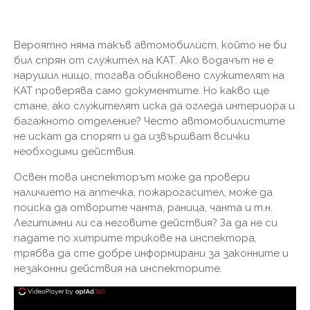
Вероятно няма такъв автомобилист, който не би
бил спрян от служител на КАТ. Ако водачът не е
нарушил нищо, тогава обикновено служителят на
КАТ проверява само документите. Но какво ще
стане, ако служителят иска да огледа интериора и
багажното отделение? Често автомобилистите
не искат да спорят и да извършват всички
необходими действия.
Освен това инспекторът може да провери
наличието на аптечка, пожарогасител, може да
поиска да отворите чанта, раница, чанта и т.н.
Легитимни ли са неговите действия? За да не си
падате по хитрите трикове на инспектора,
трябва да сте добре информирани за законните и
незаконни действия на инспекторите.