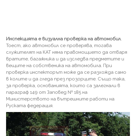
Инспекцията е визуална проверка на автомобил
.
Тоест, ако автомобил се проверява, тогава
служителят на КАТ няма правомощието да отваря
вратите, багажника и да изследва предметите и
вещите на собственика на автомобила. При
проверка инспекторът може да се разхожда само
в колите и да гледа през прозорците. Също така,
за проверка, основанията, които са залегнали в
параграф 149 от Заповед № 185 на
Министерството на вътрешните работи на
Руската федерация.