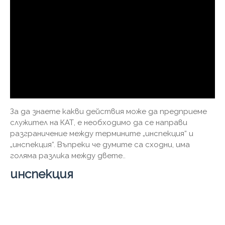
За да знаете какви действия може да предприеме
служител на КАТ, е необходимо да се направи
разграничение между термините „инспекция“ и
„инспекция“. Въпреки че думите са сходни, има
голяма разлика между двете..
инспекция