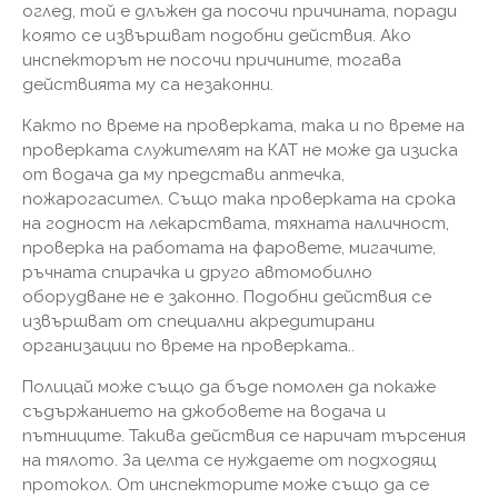
оглед, той е длъжен да посочи причината, поради
която се извършват подобни действия. Ако
инспекторът не посочи причините, тогава
действията му са незаконни.
Както по време на проверката, така и по време на
проверката служителят на КАТ не може да изиска
от водача да му представи аптечка,
пожарогасител. Също така проверката на срока
на годност на лекарствата, тяхната наличност,
проверка на работата на фаровете, мигачите,
ръчната спирачка и друго автомобилно
оборудване не е законно. Подобни действия се
извършват от специални акредитирани
организации по време на проверката..
Полицай може също да бъде помолен да покаже
съдържанието на джобовете на водача и
пътниците. Такива действия се наричат ​​търсения
на тялото. За целта се нуждаете от подходящ
протокол. От инспекторите може също да се