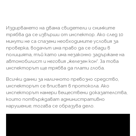
Издирването на двама свидетели и снимките
трябва да се извърши от инспектор. Ако след 10
минути не са спазени необходимите условия за
проверка, водачът има право да се обади в
полицията, тъй като има незаконно задържане на
автомобилист и неговия „железен кон“. За това
инспекторът ще трябва да плати глоба.
Всички данни за наличното превозно средство,
инспекторът се вписват в протокола. Ако
инспекторът намери веществени доказателства,
които потвърждават административно
нарушение, тогава се образува дело.