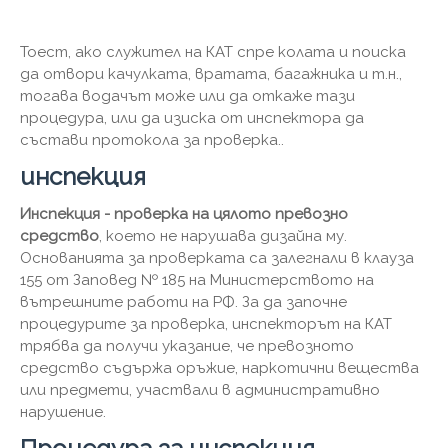
Тоест, ако служител на КАТ спре колата и поиска
да отвори качулката, вратата, багажника и т.н.,
тогава водачът може или да откаже тази
процедура, или да изиска от инспектора да
състави протокола за проверка..
инспекция
Инспекция - проверка на цялото превозно
средство
, което не нарушава дизайна му.
Основанията за проверката са залегнали в клауза
155 от Заповед № 185 на Министерството на
вътрешните работи на РФ. За да започне
процедурите за проверка, инспекторът на КАТ
трябва да получи указание, че превозното
средство съдържа оръжие, наркотични вещества
или предмети, участвали в административно
нарушение.