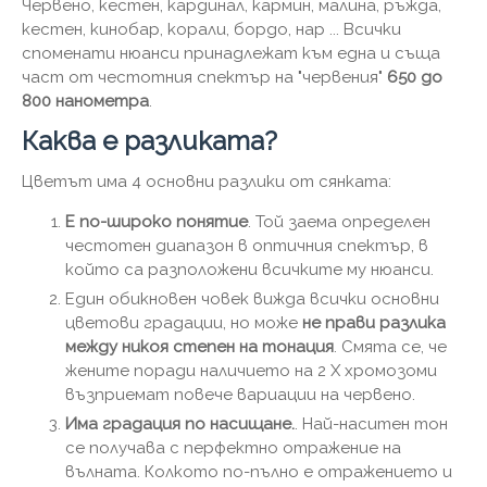
Червено, кестен, кардинал, кармин, малина, ръжда,
кестен, кинобар, корали, бордо, нар ... Всички
споменати нюанси принадлежат към една и съща
част от честотния спектър на "червения"
650 до
800 нанометра
.
Каква е разликата?
Цветът има 4 основни разлики от сянката:
Е по-широко понятие
. Той заема определен
честотен диапазон в оптичния спектър, в
който са разположени всичките му нюанси.
Един обикновен човек вижда всички основни
цветови градации, но може
не прави разлика
между никоя степен на тонация
. Смята се, че
жените поради наличието на 2 X хромозоми
възприемат повече вариации на червено.
Има градация по насищане.
. Най-наситен тон
се получава с перфектно отражение на
вълната. Колкото по-пълно е отражението и