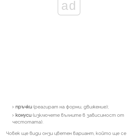
ad
пръчки
(реагират на форми, движение);
конуси
(изключете вълните в зависимост от
честотата).
Човек ще види онзи цветен вариант, който ще се