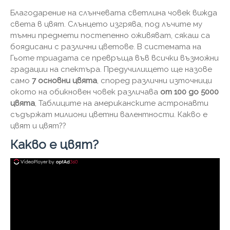
Благодарение на слънчевата светлина човек вижда
света в цвят. Слънцето изгрява, под лъчите му
тъмни предмети постепенно оживяват, сякаш са
боядисани с различни цветове. В системата на
Гьоте триадата се превръща във всички възможни
градации на спектъра. Предучилището ще назове
само
7 основни цвята
, според различни източници
окото на обикновен човек различава
от 100 до 5000
цвята
, Таблиците на американските астронавти
съдържат милиони цветни валентности. Какво е
цвят и цвят??
Какво е цвят?