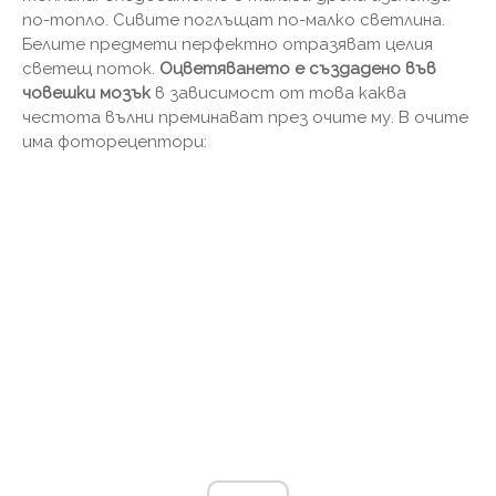
по-топло. Сивите поглъщат по-малко светлина.
Белите предмети перфектно отразяват целия
светещ поток.
Оцветяването е създадено във
човешки мозък
в зависимост от това каква
честота вълни преминават през очите му. В очите
има фоторецептори: