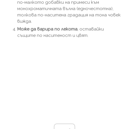
по-малкото добавки на примеси към
монохроматичната вълна (едночестотна),
толкова по-наситена градация на тона човек
вижда.
Може да варира по лекота
, оставайки
същите по наситеност и цвят.