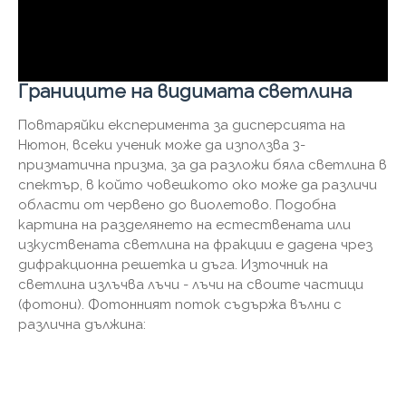
Границите на видимата светлина
Повтаряйки експеримента за дисперсията на
Нютон, всеки ученик може да използва 3-
призматична призма, за да разложи бяла светлина в
спектър, в който човешкото око може да различи
области от червено до виолетово. Подобна
картина на разделянето на естествената или
изкуствената светлина на фракции е дадена чрез
дифракционна решетка и дъга. Източник на
светлина излъчва лъчи - лъчи на своите частици
(фотони). Фотонният поток съдържа вълни с
различна дължина: