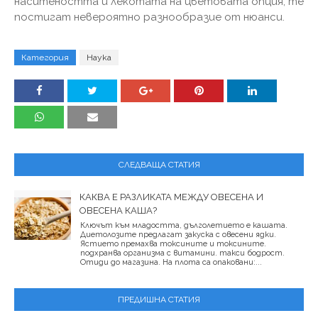
наситеността и лекотата на цветовата опция, те
постигат невероятно разнообразие от нюанси.
Категория
Наука
СЛЕДВАЩА СТАТИЯ
КАКВА Е РАЗЛИКАТА МЕЖДУ ОВЕСЕНА И
ОВЕСЕНА КАША?
Ключът към младостта, дълголетието е кашата.
Диетолозите предлагат закуска с овесени ядки.
Ястието премахва токсините и токсините.
подхранва организма с витамини. такси бодрост.
Отиди до магазина. На плота са опаковани:...
ПРЕДИШНА СТАТИЯ