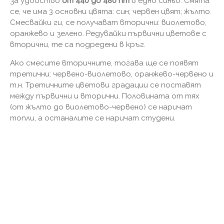
за удобство
от 440 до 480 nm
в едно синьо. Смята
се, че има 3 основни цвята: син; червен цвят; жълто.
Смесвайки ги, се получават вторични: виолетово,
оранжево и зелено. Редувайки първични цветове с
вторични, те са подредени в кръг.
Ако смесите вторичните, тогава ще се появят
третични: червено-виолетово, оранжево-червено и
т.н. Третичните цветови градации се поставят
между първични и вторични. Половината от тях
(от жълто до виолетово-червено) се наричат ​​
топли, а останалите се наричат ​​студени.