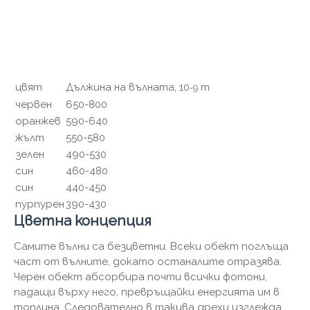
цвят
Дължина на вълната, 10
m
-9
червен
650-800
оранжев
590-640
жълт
550-580
зелен
490-530
син
460-480
син
440-450
пурпурен
390-430
Цветна концепция
Самите вълни са безцветни. Всеки обект поглъща
част от вълните, докато останалите отразява.
Черен обект абсорбира почти всички фотони,
падащи върху него, превръщайки енергията им в
топлина. Следователно в такива дрехи изглежда