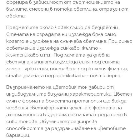
формира в зависимост от съотношението на
вълните, смесени в потока светлина, отразен от
обекта.
Предметите около човек също са безцветни.
Стената на сградата ни изглежда бяла само
когато е изложена на слънчева светлина. При синьо
осветление изглежда синкаво, жълто -
жълтеникаво и т.н. Под лампата за дневна
светлина къпината изглежда синя, под синята
лампа - ярко синя, поставена под жълтия филтър,
става зелена, а под оранжевата - почти черна.
Възприемането на цветовия тон зависи от
индивидуалните визуални характеристики. Цветен
сляп с форма на болестта протанопия ще вижда
червения светофар като зелен, а с формата на
ахроматопсия възприема околната среда само в
сиви тонове. Обучението разширява
способността за разграничаване на цветовите
вариации.