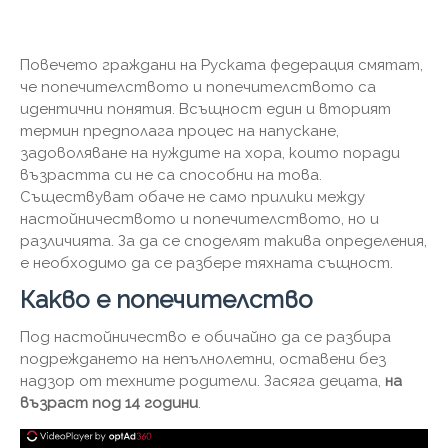
Повечето граждани на Руската федерация смятат,
че попечителството и попечителството са
идентични понятия. Всъщност един и вторият
термин предполага процес на напускане,
задоволяване на нуждите на хора, които поради
възрастта си не са способни на това.
Съществуват обаче не само прилики между
настойничеството и попечителството, но и
различията. За да се споделят такива определения,
е необходимо да се разбере тяхната същност.
Какво е попечителство
Под настойничество е обичайно да се разбира
подреждането на непълнолетни, оставени без
надзор от техните родители. Засяга децата,
на
възраст под 14 години
.