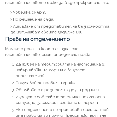
настойничеството може да бъде прекратено, ако:
Човешка смърт.
По решение на съда.
Лишаване от представител на възможността
да изпълняват своите задължения.
Права на отделението
Малките деца, на които е назначено
настойничество, имат определени права:
Да живее на територията на настойника (и
навършвайки 14-годишна възраст,
попечителят).
Получавайте правилни грижи.
Общувайте с родители и други роднини.
Изразете собственото си мнение относно
ситуации, засягащи неговите интереси.
Ако отделението не притежава жилища, той
има право да го получи. Представителят не