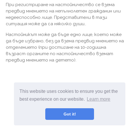
При регистриране на настойничество се взема
предвид мнението на непълнолетен гражданин или
недееспособно лице. Представители в тази
ситуация може да са няколко души..
Настойникът може да бъде едно лице, което може
да бъде избрано, без да взема предвид мнението на
отделението (при достигане на 10-годишна
възраст органите по настойничество вземат
предвид мнението на детето).
This website uses cookies to ensure you get the
best experience on our website.
Learn more
Got it!