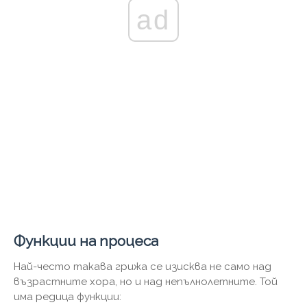
ad
Функции на процеса
Най-често такава грижа се изисква не само над
възрастните хора, но и над непълнолетните. Той
има редица функции: