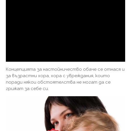
Концепцията за настойничество обаче се отнася и
за възрастни хора, хора с увреждания, които
поради някои обстоятелства не могат да се
грижат за себе си.