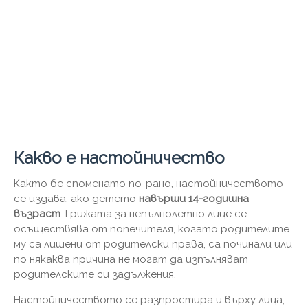
Какво е настойничество
Както бе споменато по-рано, настойничеството
се издава, ако детето
навърши 14-годишна
възраст
. Грижата за непълнолетно лице се
осъществява от попечителя, когато родителите
му са лишени от родителски права, са починали или
по някаква причина не могат да изпълняват
родителските си задължения.
Настойничеството се разпростира и върху лица,