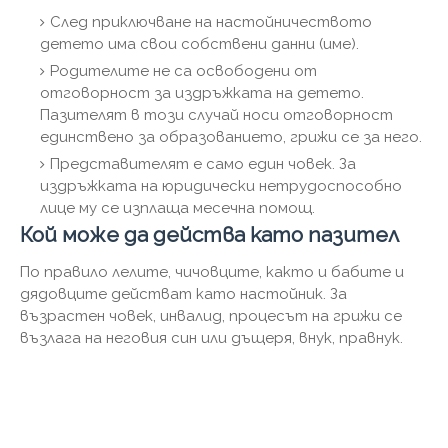
След приключване на настойничеството
детето има свои собствени данни (име).
Родителите не са освободени от
отговорност за издръжката на детето.
Пазителят в този случай носи отговорност
единствено за образованието, грижи се за него.
Представителят е само един човек. За
издръжката на юридически нетрудоспособно
лице му се изплаща месечна помощ.
Кой може да действа като пазител
По правило лелите, чичовците, както и бабите и
дядовците действат като настойник. За
възрастен човек, инвалид, процесът на грижи се
възлага на неговия син или дъщеря, внук, правнук.