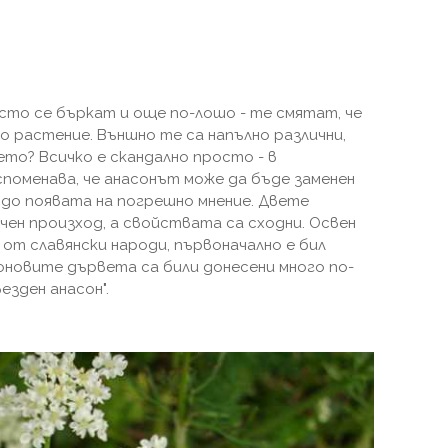
сто се бъркат и още по-лошо - те смятат, че
о растение. Външно те са напълно различни,
то? Всичко е скандално просто - в
поменава, че анасонът може да бъде заменен
е до появата на погрешно мнение. Двете
чен произход, а свойствата са сходни. Освен
от славянски народи, първоначално е бил
оновите дървета са били донесени много по-
везден анасон".