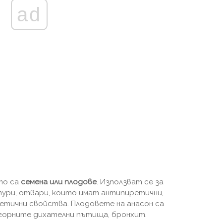
ad
то са
семена или плодове
. Използват се за
тури, отвари, които имат антипиретични,
етични свойства. Плодовете на анасон са
 горните дихателни пътища, бронхит.