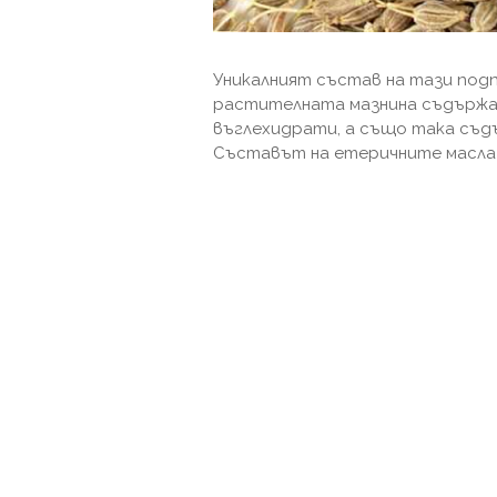
Уникалният състав на тази подп
растителната мазнина съдържа 
въглехидрати, а също така съдъ
Съставът на етеричните масла 