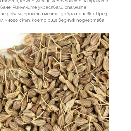
а торта, която улесни усвояването на храната
ване. Римляните украсявали спалните
те давали приятни мечти, добра почивка. През
л много скъп, което още веднъж подчертава