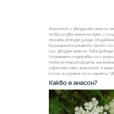
Анасонът и звездният анасон че
това са две имена на едно и същ
тогава откъде дойде объркване
кулинарните рецепти често се с
със звезден анасон. Това довед
споменати подправки са с разли
това на територията, населена 
известен само анасонът, а анас
късно, а хората са го нарекли "з
Какво е анасон?