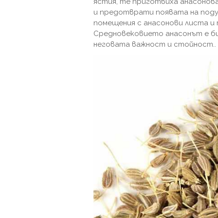
ястия, те приготвиха анасонов
и предотврати появата на поду
помещения с анасонови листа и 
Средновековието анасонът е би
неговата важност и стойност..