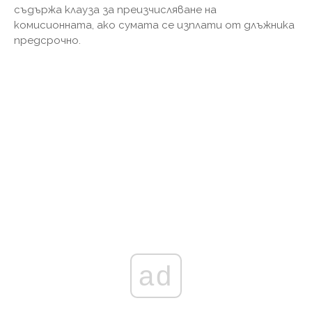
съдържа клауза за преизчисляване на
комисионната, ако сумата се изплати от длъжника
предсрочно.
ad