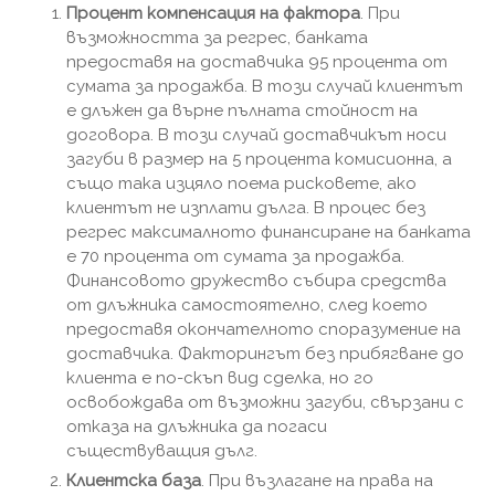
Процент компенсация на фактора
. При
възможността за регрес, банката
предоставя на доставчика 95 процента от
сумата за продажба. В този случай клиентът
е длъжен да върне пълната стойност на
договора. В този случай доставчикът носи
загуби в размер на 5 процента комисионна, а
също така изцяло поема рисковете, ако
клиентът не изплати дълга. В процес без
регрес максималното финансиране на банката
е 70 процента от сумата за продажба.
Финансовото дружество събира средства
от длъжника самостоятелно, след което
предоставя окончателното споразумение на
доставчика. Факторингът без прибягване до
клиента е по-скъп вид сделка, но го
освобождава от възможни загуби, свързани с
отказа на длъжника да погаси
съществуващия дълг.
Клиентска база
. При възлагане на права на