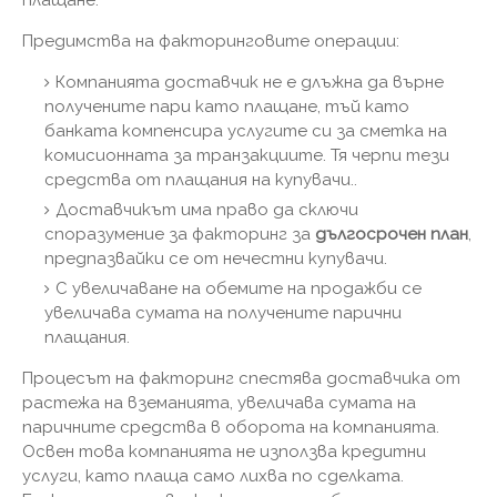
плащане.
Предимства на факторинговите операции:
Компанията доставчик не е длъжна да върне
получените пари като плащане, тъй като
банката компенсира услугите си за сметка на
комисионната за транзакциите. Тя черпи тези
средства от плащания на купувачи..
Доставчикът има право да сключи
споразумение за факторинг за
дългосрочен план
,
предпазвайки се от нечестни купувачи.
С увеличаване на обемите на продажби се
увеличава сумата на получените парични
плащания.
Процесът на факторинг спестява доставчика от
растежа на вземанията, увеличава сумата на
паричните средства в оборота на компанията.
Освен това компанията не използва кредитни
услуги, като плаща само лихва по сделката.