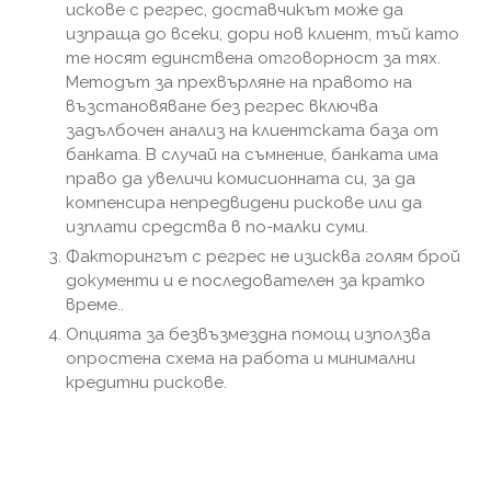
искове с регрес, доставчикът може да
изпраща до всеки, дори нов клиент, тъй като
те носят единствена отговорност за тях.
Методът за прехвърляне на правото на
възстановяване без регрес включва
задълбочен анализ на клиентската база от
банката. В случай на съмнение, банката има
право да увеличи комисионната си, за да
компенсира непредвидени рискове или да
изплати средства в по-малки суми.
Факторингът с регрес не изисква голям брой
документи и е последователен за кратко
време..
Опцията за безвъзмездна помощ използва
опростена схема на работа и минимални
кредитни рискове.