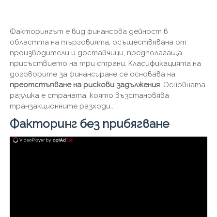
Факторингът е вид финансова дейност в
областта на търговията, осъществявана от
производители и доставчици, предполагаща
присъствието на три страни. Класификацията на
договорите за финансиране се основава на
преотстъпване на рискови задължения
. Основната
разлика е страната, която възстановява
транзакционните разходи..
Факторинг без прибягване