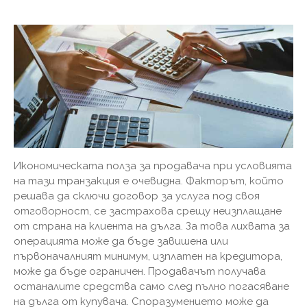
Икономическата полза за продавача при условията
на тази транзакция е очевидна. Факторът, който
решава да сключи договор за услуга под своя
отговорност, се застрахова срещу неизплащане
от страна на клиента на дълга. За това лихвата за
операцията може да бъде завишена или
първоначалният минимум, изплатен на кредитора,
може да бъде ограничен. Продавачът получава
останалите средства само след пълно погасяване
на дълга от купувача. Споразумението може да