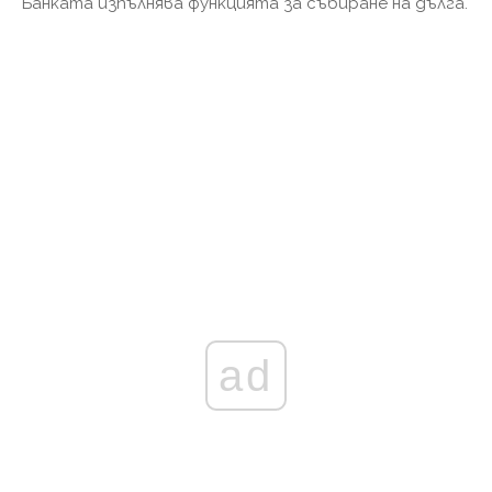
Банката изпълнява функцията за събиране на дълга.
ad