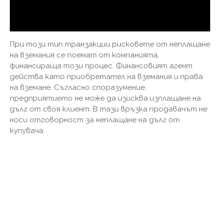
При този тип транзакции рисковете от неплащане
на вземания се поемат от компанията,
финансираща този процес. Финансовият агент
действа като приобретател на вземания и права
на вземане. Съгласно споразумение,
предприятието не може да изисква изплащане на
дълг от своя клиент. В тази връзка продавачът не
носи отговорност за неплащане на дълг от
купувача.