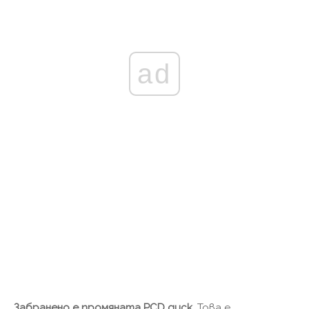
ad
Забранено е промяната
PCD
диск
. Това е