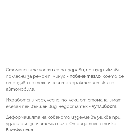
Стоманените части са по-здрави, по-издръжливи,
по-лесни за ремонт. минус -
повече тегло
, което се
отразява на техническите характеристики на
автомобила.
Изработени чрез леене, по-леки от стомана, имат
елегантен външен вид. недостатък -
чупливост
.
Деформацията на кованото изделие възниква при
удари със значителна сила. Отрицателна точка -
висока цена
.