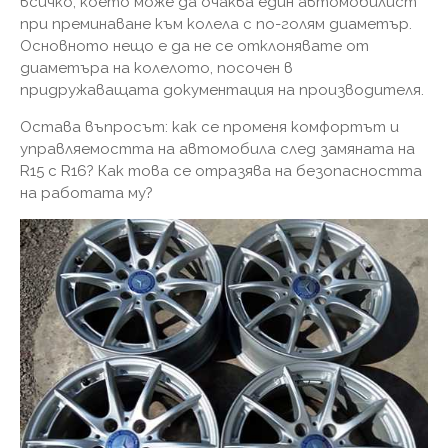
всичко, което може да очаква един автомобилист
при преминаване към колела с по-голям диаметър.
Основното нещо е да не се отклонявате от
диаметъра на колелото, посочен в
придружаващата документация на производителя.
Остава въпросът: как се променя комфортът и
управляемостта на автомобила след замяната на
R15 с R16? Как това се отразява на безопасността
на работата му?