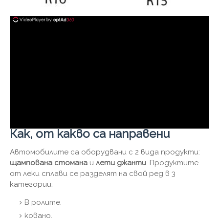
Как, от какво са направени
Автомобилите са оборудвани с 2 вида продукти:
щампована стомана
и
лети джанти
. Продуктите
от леки сплави се разделят на свой ред в 3
категории:
В ролите.
ковано.