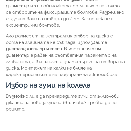
диаметърът на обиколката, по линията на която
са отворите на фиксиращите болтове. Разрешено
е изместване на отвора до 2 мм. Закопчаване с
ексцентрични болтове.
Ако размерът на централния отвор на диска с
оста на главината не съвпада, използвайте
дистанционни пръстени
. Вътрешният им
диаметър е равен на съответния параметър на
главината, а външният е диаметърът на отвора на
диска. Монтажът на халки не влияе на
характеристиките на шофиране на автомобила.
Избор на гуми на колела
Възможно ли е да пренаредите гуми от 15-цолови
джанти на новозакупени 16-инчови? Трябва да го
решите.