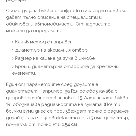
Около дузина буквено-цифрови и легендни символи
дават пълно описание на специалисти и
обикновени автомобилисти. От надписите
можете да определите:
Какъв метод е направен.
Диаметър на аксиалния отвор.
Размер на кацане за гума в инчове.
Брой и диаметър на отворите за крепежни
елементи.
Един от параметрите сред другите е
диаметърът. Например, за R15 се обозначава с
цифрова стойност в инчове -
15
. Латинската буква
"R" обозначава радиалността на гумата. (Почти
всички гуми днес се произвеждат точно с радиален
дизайн). Така че задвижването на R15 има диаметър,
по-малък от точно R16
1,54 см
.