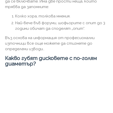
да се включвате. Има две прости неща, които
трябва да запомните:
Колко хора, толкова мнения.
Най-вече във форуми, шофьорите с опит до 3
години обичат да споделят „опит“.
Въз основа на информация от професионални
източници все още можете да стигнете до
определени изводи..
Какво губят дисковете с по-голям
диаметър?