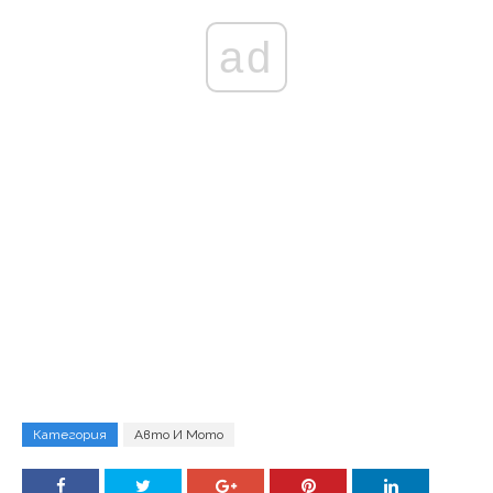
ad
Категория
Авто И Мото