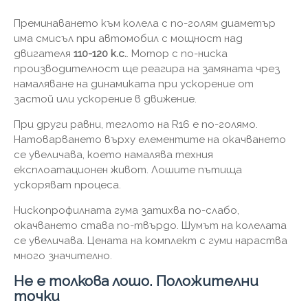
Преминаването към колела с по-голям диаметър
има смисъл при автомобил с мощност над
двигателя
110-120 к.с.
. Мотор с по-ниска
производителност ще реагира на замяната чрез
намаляване на динамиката при ускорение от
застой или ускорение в движение.
При други равни, теглото на R16 е по-голямо.
Натоварването върху елементите на окачването
се увеличава, което намалява техния
експлоатационен живот. Лошите пътища
ускоряват процеса.
Нископрофилната гума затихва по-слабо,
окачването става по-твърдо. Шумът на колелата
се увеличава. Цената на комплект с гуми нараства
много значително.
Не е толкова лошо. Положителни
точки