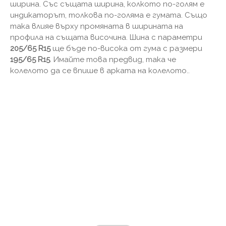
ширина. Със същата ширина, колкото по-голям е
индикаторът, толкова по-голяма е гумата. Също
така влияе върху промяната в ширината на
профила на същата височина. Шина с параметри
205/65 R15
ще бъде по-висока от гума с размери
195/65 R15
. Имайте това предвид, така че
колелото да се впише в арката на колелото..