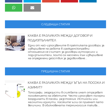
СЛЕДВАЩА СТАТИЯ
КАКВА Е РАЗЛИКАТА МЕЖДУ ДОГОВОР И
ПОДИЗПЪЛНИТЕЛ
Едни от най-използваните в практиката договори за
извършване на работа в гражданскоправни
отношения се считат за договори аутсорсинг и
подизпълнители, които са насочени към извършване
на определени действия за задоволяване...
ПРЕДИШНА СТАТИЯ
КАКВА Е РАЗЛИКАТА МЕЖДУ ЪГЪЛ НА ПОСОКА И
АЗИМУТ?
Топографи, геодезисти в службата имат отразяват
положението на обектите. Често използват полярни
координати в посоки, разстояния. Истински или
магнитни азимути, посоките ъгли се приемат като
величини. В обикновената терминология такива...