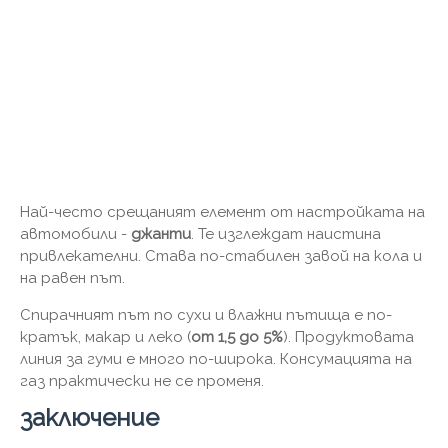
Най-често срещаният елемент от настройката на
автомобили -
джанти
. Те изглеждат наистина
привлекателни. Става по-стабилен завой на кола и
на равен път.
Спирачният път по сухи и влажни пътища е по-
кратък, макар и леко (
от 1,5 до 5%
). Продуктовата
линия за гуми е много по-широка. Консумацията на
газ практически не се променя.
заключение