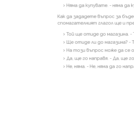
Няма да купувате. - няма да 
Как да зададете въпрос за бъд
спомагателният глагол ще и пр
Той ще отиде до магазина. -
Ще отиде ли до магазина? - 
На този въпрос може да се 
Да, ще го направя. - Да, ще г
Не, няма. - Не, няма да го напр