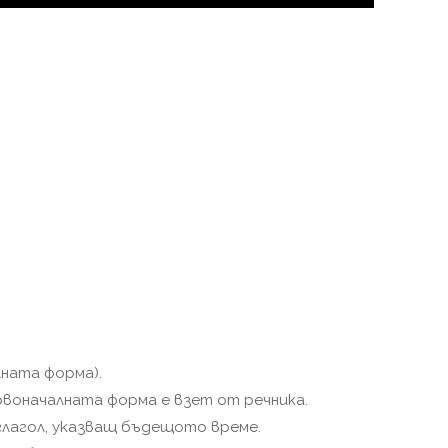
лната форма).
рвоначалната форма е взет от речника.
глагол, указващ бъдещото време.