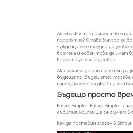
Английският по същество е прос
перфектно? Става въпрос за вре
чужденците е трудно да уловят
времена и освен това да имат в
време на устен разговор.
Ако искате да опишете или разк
бъдещето (бъдещето), тогава е
използването на две бъдещи вре
Бъдещо просто вре
Future Simple - Future Simple - а
събития, които ще се случат в 
Как да поставим глагол в Simple 