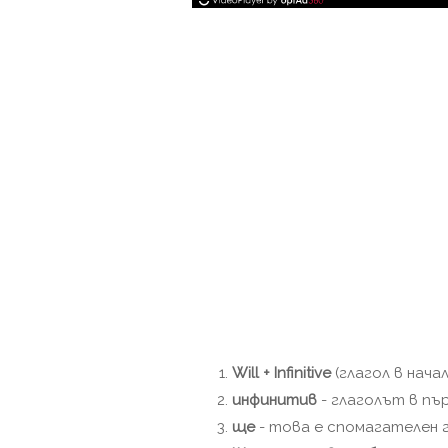
Will + Infinitive
(глагол в нача
инфинитив
- глаголът в пъ
ще
- това е спомагателен 