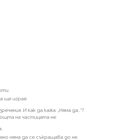
оти.
а ще играе.
ечения. И как да кажа: „Няма да…“?
ощта на частицата не:
а.
но няма да се съкращава до не.