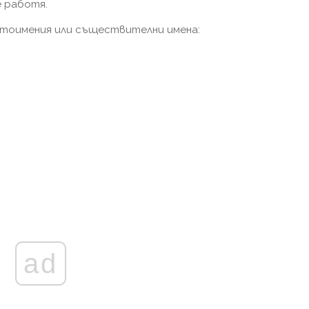
е работя.
тоимения или съществителни имена:
ad