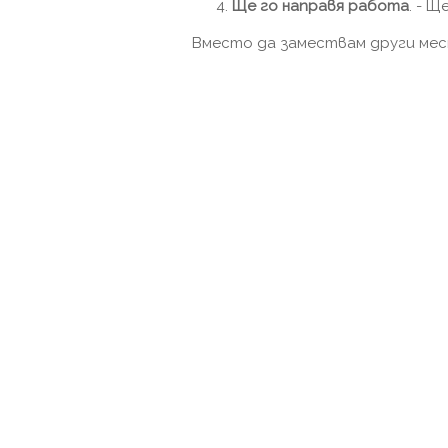
Ще го направя
работа
. - Щ
Вместо да замествам други мес