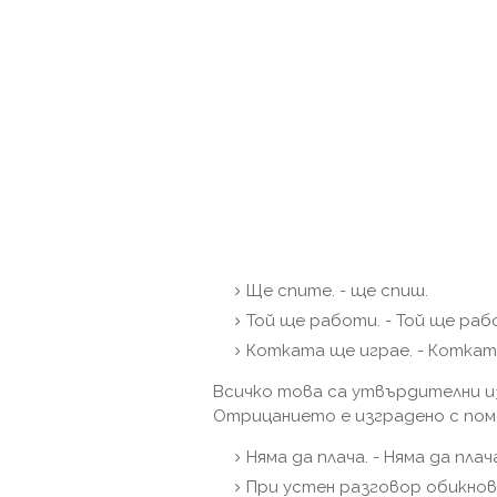
Ще спите. - ще спиш.
Той ще работи. - Той ще раб
Котката ще играе. - Коткат
Всичко това са утвърдителни изр
Отрицанието е изградено с пом
Няма да плача. - Няма да плач
При устен разговор обикнове