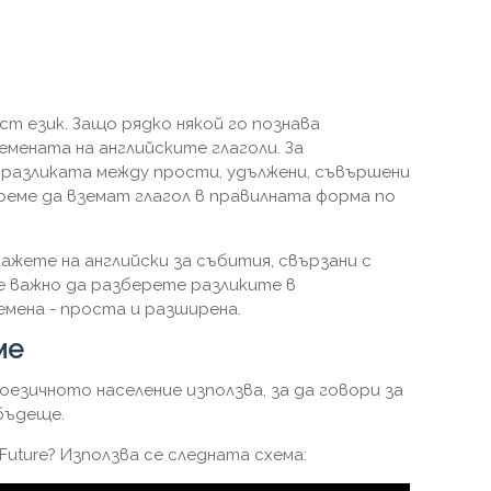
т език. Защо рядко някой го познава
мената на английските глаголи. За
 разликата между прости, удължени, съвършени
реме да вземат глагол в правилната форма по
ажете на английски за събития, свързани с
 важно да разберете разликите в
мена - проста и разширена.
ме
нглоезичното население използва, за да говори за
бъдеще.
Future? Използва се следната схема: