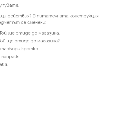
купувате.
ещи действия? В питателната конструкция
едметът са сменени:
 Той ще отиде до магазина.
Той ще отиде до магазина?
отговори кратко:
о направя.
авя.