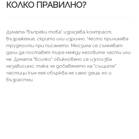
КОЛКО ПРАВИЛНО?
Думата "въпреки това" изразява контраст,
възражение, скрито или изрично. Често причинява
трудности при писането. Мнозина се съмняват
дали да поставят тире между неговите части или
не. Думата "всичко" обикновено се използва
независимо, така че добавянето на "същите"
частици към нея обърква не само деца, но и
възрастни.