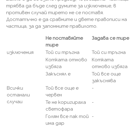
трябва да бъде след думите за изключение, в
противен случай тирето не се поставя.
Достатъчно е да сравните и двете правописи на
частица, за да запомните правилото.
Не поставяйте
Задава се тире
тире
изключения
Той си тръгна
Той си тръгна
Котката отново
Котката
избяга
отново избяга
Закъснял е
Той все още
закъснява
Всички
Той все още е
-
останали
червен
случаи
Те не коригираха
-
светофара
Голям все пак той
-
има дар