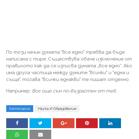
По този начин думата "все едно" трябва да бъде
написана с тире. Съществува обаче изключение от
правилото как да се изписва думата „все едно“. Ако
има друга частица между думите "всички" и "една и
съща", тогава "всички еднакви" те пишат отделно.
Например:
Все още съм по-възрастен от теб.
Категория
Наука И Образование