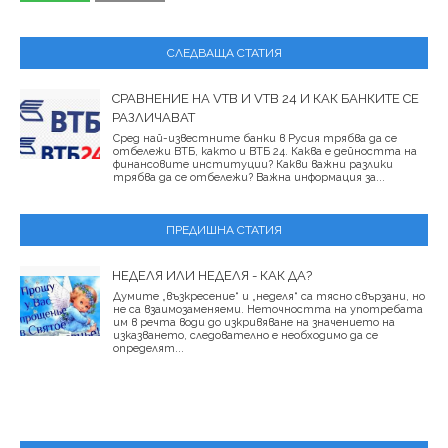
СЛЕДВАЩА СТАТИЯ
СРАВНЕНИЕ НА VTB И VTB 24 И КАК БАНКИТЕ СЕ
РАЗЛИЧАВАТ
Сред най-известните банки в Русия трябва да се
отбележи ВТБ, както и ВТБ 24. Каква е дейността на
финансовите институции? Какви важни разлики
трябва да се отбележи? Важна информация за...
ПРЕДИШНА СТАТИЯ
НЕДЕЛЯ ИЛИ НЕДЕЛЯ - КАК ДА?
Думите „възкресение“ и „неделя“ са тясно свързани, но
не са взаимозаменяеми. Неточността на употребата
им в речта води до изкривяване на значението на
изказването, следователно е необходимо да се
определят...