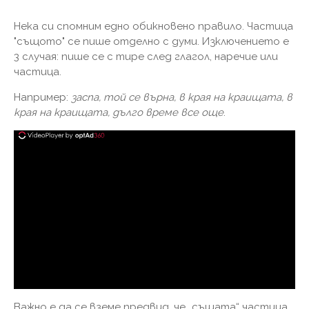
Нека си спомним едно обикновено правило. Частица
"същото" се пише отделно с думи. Изключението е
3 случая: пише се с тире след глагол, наречие или
частица.
Например:
заспа, той се върна, в края на краищата, в
края на краищата, дълго време все още
.
Важно е да се вземе предвид, че „същата“ частица