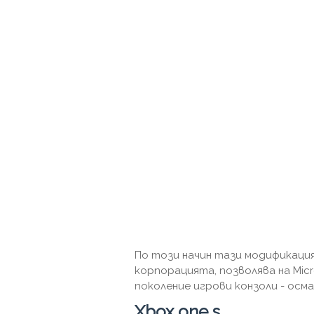
По този начин тази модификация
корпорацията, позволява на Micr
поколение игрови конзоли - осм
Xbox one s