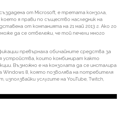
 създадена от Microsoft, е третата конзола,
, което я прави по същество наследник на
едставена от компанията на 21 май 2013 г. Ако го
може да се отбележи, че той печели много
фикации превърнаха обичайните средства за
ия устройства, които комбинират както
нкции. Възможно е на конзолата да се инсталира
а Windows 8, която позволява на потребителя
 използвайки услугите на YouTube, Twitch,