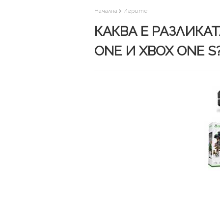
Начална
Игрите
КАКВА Е РАЗЛИКА
ONE И XBOX ONE S