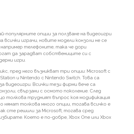
ай-популярните опции за ползване на видеоигри
а всички играчи, новите модели конзоли не се
 например телефоните, така че дори
огат да зарадват собствениците си с
дерни игри.
кс, пред него възникват три опции: Microsoft с
Station и Nintendo с Nintendo Switch. Това са
а видеоигри. Всички тези фирми вече са
онзоли, свързани с осмото поколение. След
ъщо толкова трудният въпрос коя модификация
do нямат толкова много опции, тогава всичко е
 пак сте решили за Microsoft, тогава сред
избирате. Което е по-добре, Xbox One или Xbox