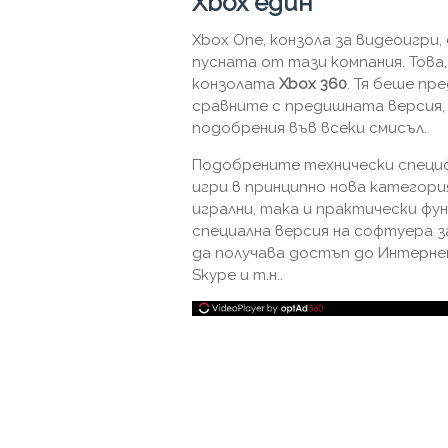
Xbox един
Xbox One, конзола за видеоигри,
пусната от тази компания. Това
конзолата
Xbox 360
. Тя беше пр
сравните с предишната версия, 
подобрения във всеки смисъл.
Подобрените технически специ
игри в принципно нова категор
игрални, така и практически фу
специална версия на софтуера з
да получава достъп до Интернет,
Skype и т.н..