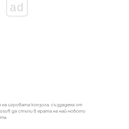
ad
 на игровата конзола, създадена от
osoft да стъпи в ерата на най-новото
ата.