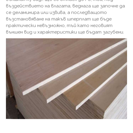
въздействието на влагата, веднага ще започне да
се деламинира или извива, а последващото
възстановяване на такъв шперплат ще бъде
практически невъзможно, тъй като неговият
външен вид и характеристики ще бъдат загубени.