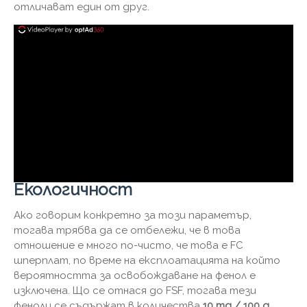
отличават един от друг.
Екологичност
Ако говорим конкретно за този параметър,
тогава трябва да се отбележи, че в това
отношение е много по-чисто, че това е FC
шперплат, по време на експлоатацията на който
вероятността за освобождаване на фенол е
изключена. Що се отнася до FSF, тогава тези
феноли се съдържат в количества
10 mg / 100 g
,