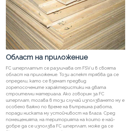
Област на приложение
FC шперплатът се различава от FSV и в своята
област на приложение. Този аспект трябва да се
определи, като се вземат предвид
горепосочените характеристики на двата
строителни материала. Ако говорим за FC
шперплат, тогава в този случай използването му е
особено важно по време на вътрешна работа,
поради ниската му устойчивост на влага. Сред
помещенията, на територията на които е най-
добре да се използва FC шперплат, може да се