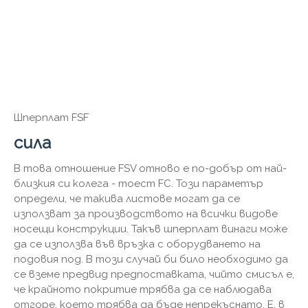
Шперплат FSF
сила
В това отношение FSV отново е по-добър от най-
близкия си колега - тоест FC. Този параметър
определи, че такива листове могат да се
използват за производството на всички видове
носещи конструкции. Такъв шперплат винаги може
да се използва във връзка с оборудването на
подовия под. В този случай би било необходимо да
се вземе предвид предпоставката, чийто смисъл е,
че крайното покритие трябва да се наблюдава
отгоре, което трябва да бъде непрекъснато. Е, в