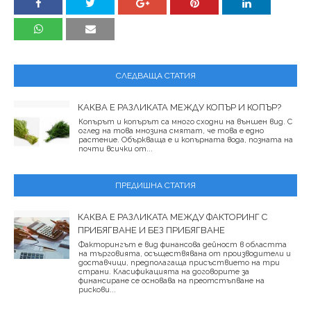
СЛЕДВАЩА СТАТИЯ
КАКВА Е РАЗЛИКАТА МЕЖДУ КОПЪР И КОПЪР?
Копърът и копърът са много сходни на външен вид. С
оглед на това мнозина смятат, че това е едно
растение. Объркваща е и копърната вода, позната на
почти всички от...
ПРЕДИШНА СТАТИЯ
КАКВА Е РАЗЛИКАТА МЕЖДУ ФАКТОРИНГ С
ПРИБЯГВАНЕ И БЕЗ ПРИБЯГВАНЕ
Факторингът е вид финансова дейност в областта
на търговията, осъществявана от производители и
доставчици, предполагаща присъствието на три
страни. Класификацията на договорите за
финансиране се основава на преотстъпване на
рискови...