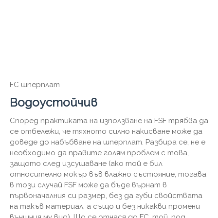
FC шперплат
Водоустойчив
Според практиката на използване на FSF трябва да
се отбележи, че тяхното силно накисване може да
доведе до набъбване на шперплат. Разбира се, не е
необходимо да правите голям проблем с това,
защото след изсушаване (ако той е бил
относително мокър във влажно състояние, тогава
в този случай FSF може да бъде върнат в
първоначалния си размер, без да губи свойствата
на такъв материал, а също и без никакви промени
външния му вид). Що се отнася до FC, той, под