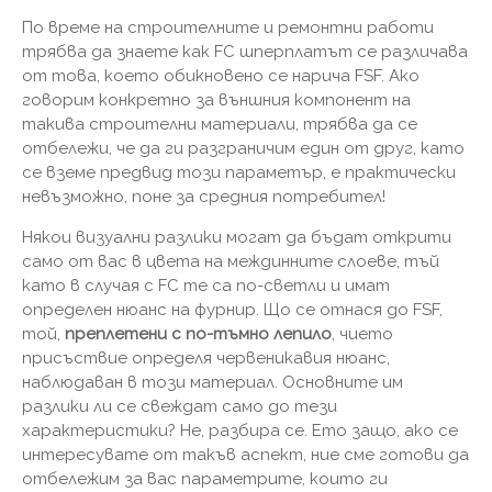
По време на строителните и ремонтни работи
трябва да знаете как FC шперплатът се различава
от това, което обикновено се нарича FSF. Ако
говорим конкретно за външния компонент на
такива строителни материали, трябва да се
отбележи, че да ги разграничим един от друг, като
се вземе предвид този параметър, е практически
невъзможно, поне за средния потребител!
Някои визуални разлики могат да бъдат открити
само от вас в цвета на междинните слоеве, тъй
като в случая с FC те са по-светли и имат
определен нюанс на фурнир. Що се отнася до FSF,
той,
преплетени с по-тъмно лепило
, чието
присъствие определя червеникавия нюанс,
наблюдаван в този материал. Основните им
разлики ли се свеждат само до тези
характеристики? Не, разбира се. Ето защо, ако се
интересувате от такъв аспект, ние сме готови да
отбележим за вас параметрите, които ги