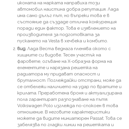
иконата на марката направиха този
автомобил наистина добра репутация. Лада
има само дълъг път, но въпреки това е в
състояние да създаде отлична конкуренция
поради един фактор. Това е изявлението на
производителя за подготовката за
пускането на Vesta в хечбека и комбито.
вид.
Лада Веста веднага пленява окото с
хищните си видове. Тесен участък на
фаровете, огъване на X-образна форма на
елементите и нарязана решетка на
радиатора му придават опасност и
бруталност. Поглеждайки отстрани, може да
се отбележи наличието на удар по вратите и
крилата. Преработена броня и актуализирана
пола гарантират разпознаване на пътя.
Volkswagen Polo изглежда по-спокоен в това
отношение. В неговите характеристики
можете да видите миниатюрен Passat. Това се
забелязва по гладки линии на решетката и