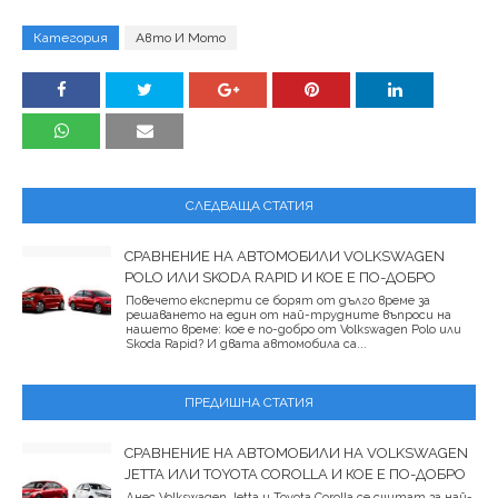
Категория
Авто И Мото
СЛЕДВАЩА СТАТИЯ
СРАВНЕНИЕ НА АВТОМОБИЛИ VOLKSWAGEN
POLO ИЛИ SKODA RAPID И КОЕ Е ПО-ДОБРО
Повечето експерти се борят от дълго време за
решаването на един от най-трудните въпроси на
нашето време: кое е по-добро от Volkswagen Polo или
Skoda Rapid? И двата автомобила са...
ПРЕДИШНА СТАТИЯ
СРАВНЕНИЕ НА АВТОМОБИЛИ НА VOLKSWAGEN
JETTA ИЛИ TOYOTA COROLLA И КОЕ Е ПО-ДОБРО
Днес Volkswagen Jetta и Toyota Corolla се считат за най-