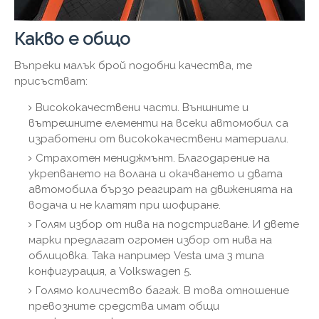
Какво е общо
Въпреки малък брой подобни качества, те
присъстват:
Висококачествени части. Външните и
вътрешните елементи на всеки автомобил са
изработени от висококачествени материали.
Страхотен мениджмънт. Благодарение на
укрепването на волана и окачването и двата
автомобила бързо реагират на движенията на
водача и не клатят при шофиране.
Голям избор от нива на подстригване. И двете
марки предлагат огромен избор от нива на
облицовка. Така например Vesta има 3 типа
конфигурация, а Volkswagen 5.
Голямо количество багаж. В това отношение
превозните средства имат общи