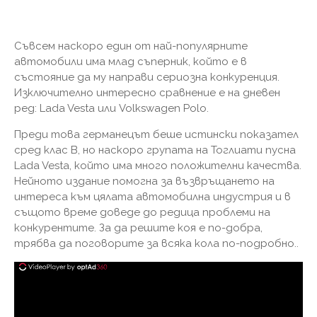
Съвсем наскоро един от най-популярните
автомобили има млад съперник, който е в
състояние да му направи сериозна конкуренция.
Изключително интересно сравнение е на дневен
ред: Lada Vesta или Volkswagen Polo.
Преди това германецът беше истински показател
сред клас В, но наскоро групата на Тоглиати пусна
Lada Vesta, който има много положителни качества.
Нейното издание помогна за възвръщането на
интереса към цялата автомобилна индустрия и в
същото време доведе до редица проблеми на
конкурентите. За да решите коя е по-добра,
трябва да поговорите за всяка кола по-подробно..