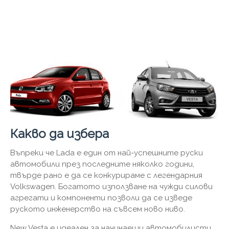
Какво да избера
Въпреки че Lada е един от най-успешните руски
автомобили през последните няколко години,
твърде рано е да се конкурираме с легендарния
Volkswagen. Богатото използване на чужди силови
агрегати и компоненти позволи да се изведе
руското инженерство на съвсем ново ниво.
New Vesta е идеален за начинаещи автомобилисти,