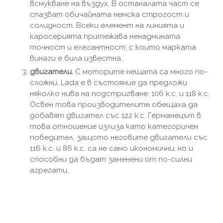
всмукване на въздух. В останалата част се
спазват обичайната немска строгост и
солидност. Всеки елемент на линията и
каросерията притежава ненадмината
точност и елегантност, с които марката
винаги е била известна..
двигатели.
С моторите нещата са много по-
сложни. Lada е в състояние да предложи
няколко нива на подстригване: 106 к.с. и 118 к.с.
Освен това производителите обещаха да
добавят двигател със 122 к.с. Германецът в
това отношение излиза като категоричен
победител, защото неговите двигатели със
116 к.с. и 86 к.с. са не само икономични, но и
способни да бъдат заменени от по-силни
агрегати.