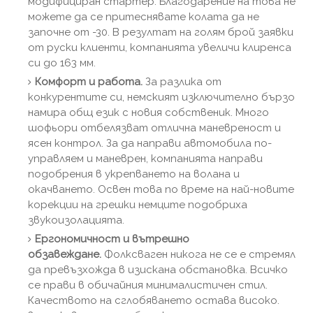
модифициран стартер. Благодарение на това не
можете да се притеснявате колата да не
започне от -30. В резултат на голям брой заявки
от руски клиенти, компанията увеличи клиренса
си до 163 мм.
Комфорт и работа.
За разлика от
конкурентите си, немският изключително бързо
намира общ език с новия собственик. Много
шофьори отбелязват отлична маневреност и
ясен контрол. За да направи автомобила по-
управляем и маневрен, компанията направи
подобрения в укрепването на волана и
окачването. Освен това по време на най-новите
корекции на грешки немците подобриха
звукоизолацията.
Ергономичност и вътрешно
обзавеждане.
Фолксваген никога не се е стремял
да превъзхожда в изискана обстановка. Всичко
се прави в обичайния минималистичен стил.
Качеството на сглобяването остава високо.