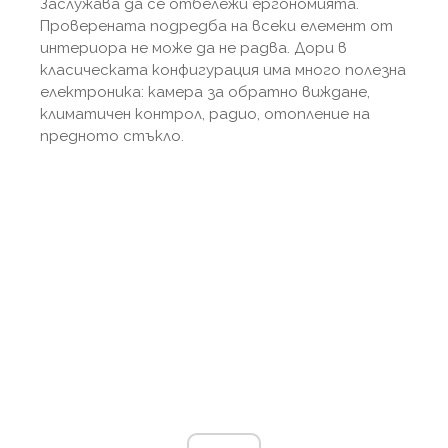
Заслужава да се отбележи ергономията.
Проверената подредба на всеки елемент от
интериора не може да не радва. Дори в
класическата конфигурация има много полезна
електроника: камера за обратно виждане,
климатичен контрол, радио, отопление на
предното стъкло.