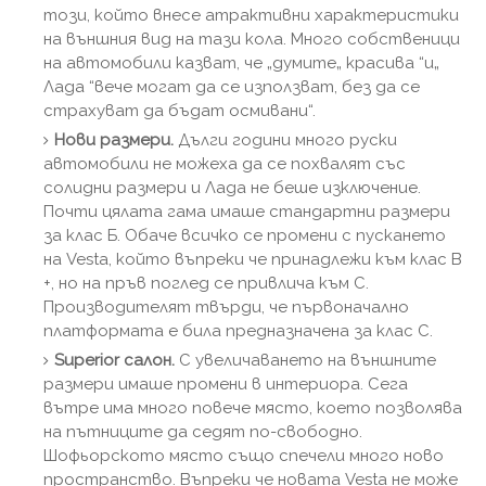
този, който внесе атрактивни характеристики
на външния вид на тази кола. Много собственици
на автомобили казват, че „думите„ красива “и„
Лада “вече могат да се използват, без да се
страхуват да бъдат осмивани“.
Нови размери.
Дълги години много руски
автомобили не можеха да се похвалят със
солидни размери и Лада не беше изключение.
Почти цялата гама имаше стандартни размери
за клас Б. Обаче всичко се промени с пускането
на Vesta, който въпреки че принадлежи към клас B
+, но на пръв поглед се привлича към C.
Производителят твърди, че първоначално
платформата е била предназначена за клас C.
Superior салон.
С увеличаването на външните
размери имаше промени в интериора. Сега
вътре има много повече място, което позволява
на пътниците да седят по-свободно.
Шофьорското място също спечели много ново
пространство. Въпреки че новата Vesta не може