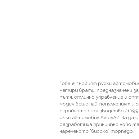
Това е първият руски автомоби
Четири врати, предназначени з
пътя, отлично управление и опт
модел беше най-популярният и 
серийното производство 21099 
скъп автомобил AvtoVAZ. За да
разработиха принципно ново та
нареченото "високо" торпедо.