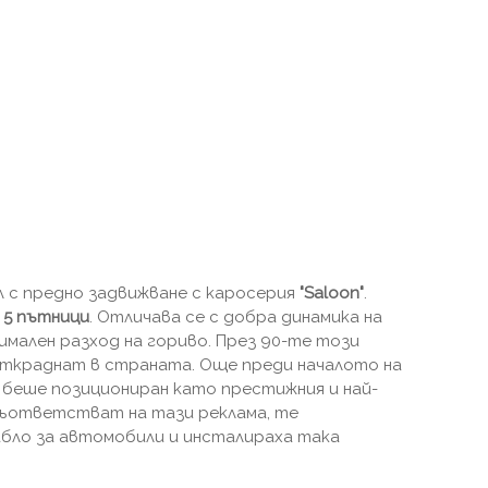
л с предно задвижване с каросерия
"Saloon"
.
а
5 пътници
. Отличава се с добра динамика на
имален разход на гориво. През 90-те този
откраднат в страната. Още преди началото на
беше позициониран като престижния и най-
 съответстват на тази реклама, те
бло за автомобили и инсталираха така