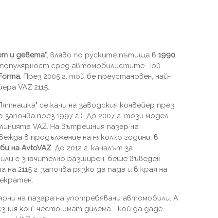
т и девета"
, вляво по руските пътища в
1990
а популярност сред автомобилистите. Той
Forma
. През 2005 г. той бе преустановен, най-
ера VAZ 2115.
"Пятнашка" се качи на заводския конвейер през
започва през 1997 г.). До 2007 г. този модел
линията VAZ. На вътрешния пазар на
вежда в продължение на няколко години, в
би на AvtoVAZ
. До 2012 г. каналът за
или е значително разширен, беше въведен
 на 2115 г. започва рязко да пада и в края на
рекратен.
ярни на пазара на употребявани автомобили. А
ния кон“ често имат дилема - кой да даде