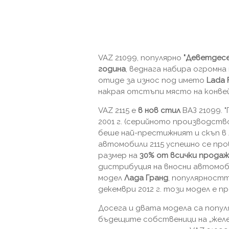
VAZ 21099, популярно
"Деветдесе
година
, веднага набира огромн
отиде за износ под името
Lada
накрая отстъпи място на конвей
VAZ 2115 е
в нов стил
ВАЗ 21099. 
2001 г. (серийното производство 
беше най-престижният и скъп в 
автомобили 2115 успешно се про
размер на
30% от всички продаж
дистрибуция на вносни автомоб
модел
Лада Гранд
, популярността
декември 2012 г. този модел е п
Досега и двата модела са попул
бъдещите собственици на „желез