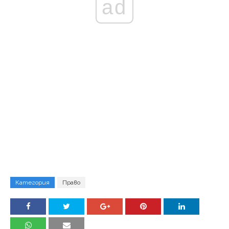
ad
Категория
Право