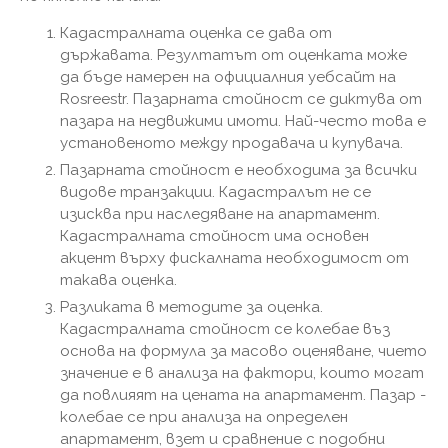
Кадастралната оценка се дава от
държавата. Резултатът от оценката може
да бъде намерен на официалния уебсайт на
Rosreestr. Пазарната стойност се диктува от
пазара на недвижими имоти. Най-често това е
установеното между продавача и купувача.
Пазарната стойност е необходима за всички
видове транзакции. Кадастралът не се
изисква при наследяване на апартамент.
Кадастралната стойност има основен
акцент върху фискалната необходимост от
такава оценка.
Разликата в методите за оценка.
Кадастралната стойност се колебае въз
основа на формула за масово оценяване, чието
значение е в анализа на фактори, които могат
да повлияят на цената на апартамент. Пазар -
колебае се при анализа на определен
апартамент, взет и сравнение с подобни