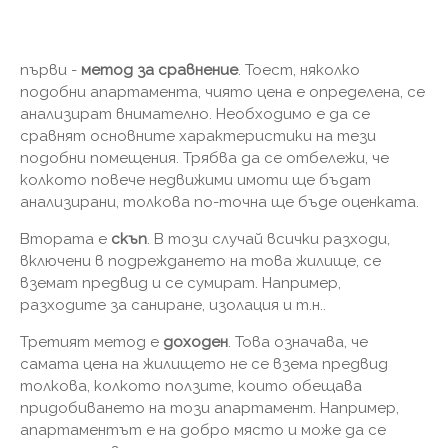
първи -
метод за сравнение
. Тоест, няколко
подобни апартамента, чиято цена е определена, се
анализират внимателно. Необходимо е да се
сравнят основните характеристики на тези
подобни помещения. Трябва да се отбележи, че
колкото повече недвижими имоти ще бъдат
анализирани, толкова по-точна ще бъде оценката.
Втората е
скъп
. В този случай всички разходи,
включени в подреждането на това жилище, се
вземат предвид и се сумират. Например,
разходите за саниране, изолация и т.н..
Третият метод е
доходен
. Това означава, че
самата цена на жилището не се взема предвид
толкова, колкото ползите, които обещава
придобиването на този апартамент. Например,
апартаментът е на добро място и може да се