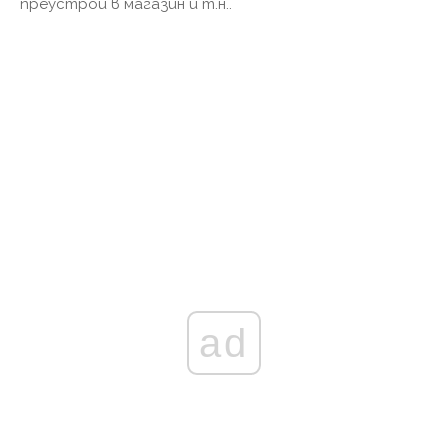
преустрои в магазин и т.н..
ad