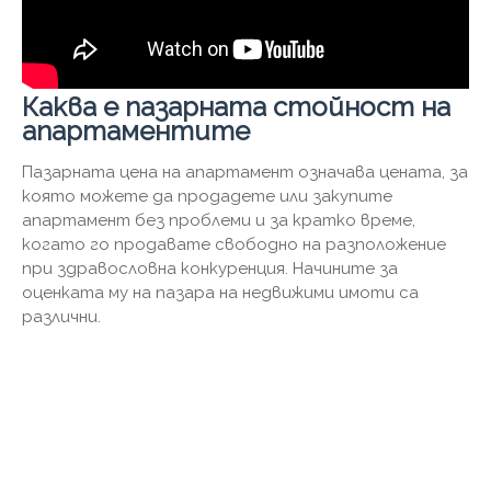
Каква е пазарната стойност на
апартаментите
Пазарната цена на апартамент означава цената, за
която можете да продадете или закупите
апартамент без проблеми и за кратко време,
когато го продавате свободно на разположение
при здравословна конкуренция. Начините за
оценката му на пазара на недвижими имоти са
различни.