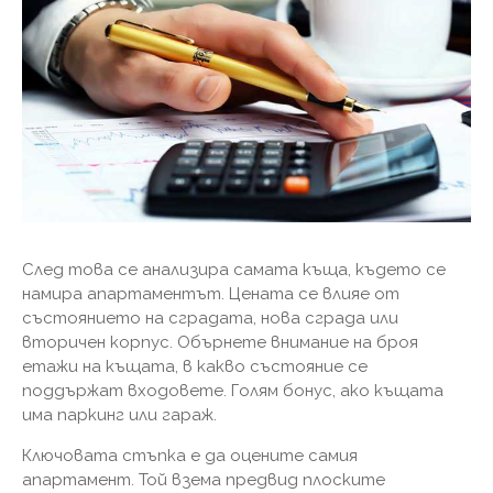
След това се анализира самата къща, където се
намира апартаментът. Цената се влияе от
състоянието на сградата, нова сграда или
вторичен корпус. Обърнете внимание на броя
етажи на къщата, в какво състояние се
поддържат входовете. Голям бонус, ако къщата
има паркинг или гараж.
Ключовата стъпка е да оцените самия
апартамент. Той взема предвид плоските