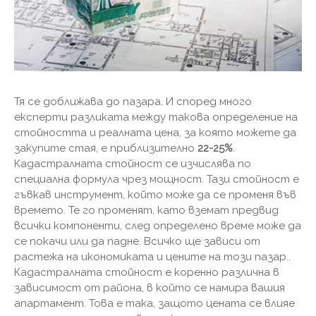
Тя се доближава до пазара. И според много
експерти разликата между такова определение на
стойността и реалната цена, за която можете да
закупите стая, е приблизително
22-25%
.
Кадастралната стойност се изчислява по
специална формула чрез мощност. Тази стойност е
гъвкав инструмент, който може да се променя във
времето. Те го променят, като вземат предвид
всички компоненти, след определено време може да
се покачи или да падне. Всичко ще зависи от
растежа на икономиката и цените на този пазар..
Кадастралната стойност е коренно различна в
зависимост от района, в който се намира вашия
апартамент. Това е така, защото цената се влияе