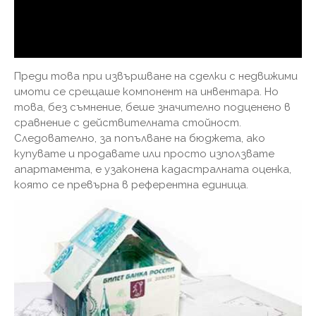
Преди това при извършване на сделки с недвижими
имоти се срещаше компонент на инвентара. Но
това, без съмнение, беше значително подценено в
сравнение с действителната стойност.
Следователно, за попълване на бюджета, ако
купувате и продавате или просто използвате
апартамента, е узаконена кадастралната оценка,
която се превърна в референтна единица.