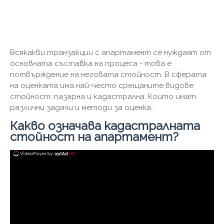
Всякакви транзакции с апартамент се нуждаят от
основната съставка на процеса - това е
потвърждение на неговата стойност. В сферата
на оценката има най-често срещаните видове
стойност: пазарна и кадастрална. Които имат
различни задачи и методи за оценка..
Какво означава кадастралната
стойност на апартамент?