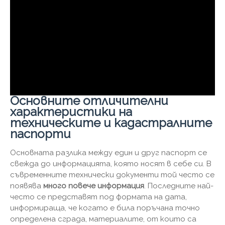
Основните отличителни
характеристики на
техническите и кадастралните
паспорти
Основната разлика между един и друг паспорт се
свежда до информацията, която носят в себе си. В
съвременните технически документи той често се
появява
много повече информация
. Последните най-
често се представят под формата на дата,
информираща, че когато е била поръчана точно
определена сграда, материалите, от които са