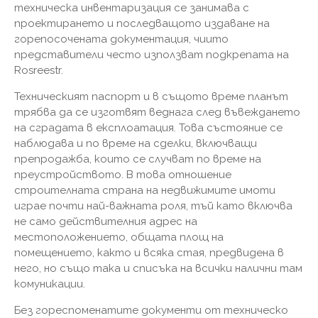
техническа инвентаризация се занимава с
проектирането и последващото издаване на
горепосочената документация, чиито
представители често използват подкрепата на
Rosreestr.
Техническият паспорт и в същото време планът
трябва да се изготвят веднага след въвеждането
на сградата в експлоатация. Това състояние се
наблюдава и по време на сделки, включващи
препродажба, които се случват по време на
преустройството. В това отношение
строителната страна на недвижимите имоти
играе почти най-важната роля, тъй като включва
не само действителния адрес на
местоположението, общата площ на
помещението, както и всяка стая, предвидена в
него, но също така и списъка на всички налични там
комуникации.
Без гореспоменатите документи от техническо