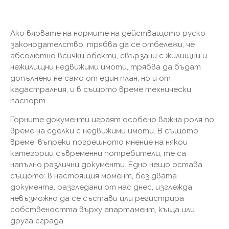
Ако вярвате на нормите на действащото руско
законодателство, трябва да се отбележи, че
абсолютно всички обекти, свързани с жилищни и
нежилищни недвижими имоти, трябва да бъдат
допълнени не само от един план, но и от
кадастралния, и в същото време технически
паспорт.
Горните документи играят особено важна роля по
време на сделки с недвижими имоти. В същото
време, въпреки погрешното мнение на някои
категории съвременни потребители, те са
напълно различни документи. Едно нещо остава
същото: в настоящия момент, без двата
документа, разгледани от нас днес, изглежда
невъзможно да се състави или регистрира
собствеността върху апартамент, къща или
друга сграда.