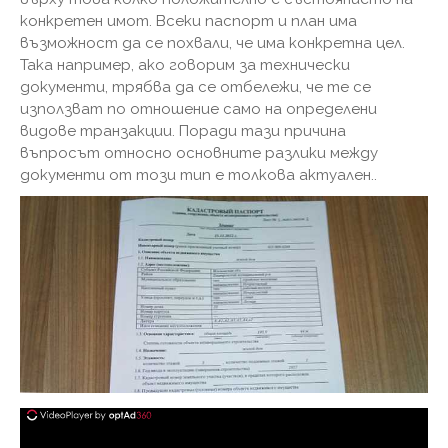
конкретен имот. Всеки паспорт и план има
възможност да се похвали, че има конкретна цел.
Така например, ако говорим за технически
документи, трябва да се отбележи, че те се
използват по отношение само на определени
видове транзакции. Поради тази причина
въпросът относно основните разлики между
документи от този тип е толкова актуален..