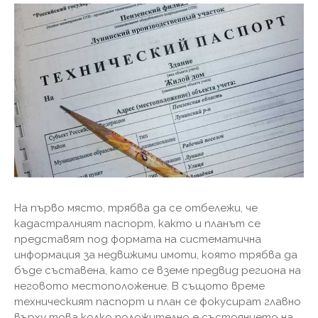
На първо място, трябва да се отбележи, че
кадастралният паспорт, както и планът се
представят под формата на систематична
информация за недвижими имоти, която трябва да
бъде съставена, като се вземе предвид региона на
неговото местоположение. В същото време
техническият паспорт и план се фокусират главно
върху това колко положително е състоянието на