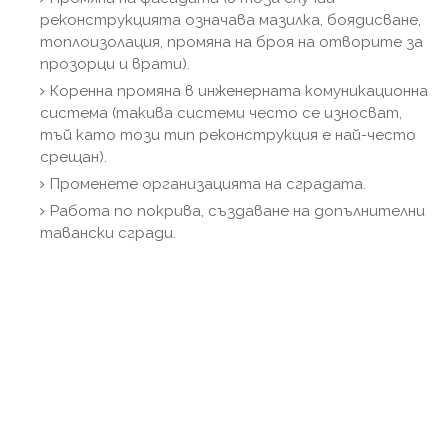
реконструкцията означава мазилка, боядисване,
топлоизолация, промяна на броя на отворите за
прозорци и врати).
Коренна промяна в инженерната комуникационна
система (такива системи често се износват,
тъй като този тип реконструкция е най-често
срещан).
Променете организацията на сградата.
Работа по покрива, създаване на допълнителни
тавански сгради.