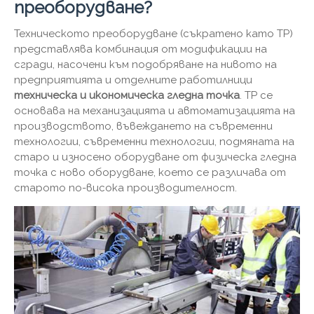
преоборудване?
Техническото преоборудване (съкратено като TP)
представлява комбинация от модификации на
сгради, насочени към подобряване на нивото на
предприятията и отделните работилници
техническа и икономическа гледна точка
. TP се
основава на механизацията и автоматизацията на
производството, въвеждането на съвременни
технологии, съвременни технологии, подмяната на
старо и износено оборудване от физическа гледна
точка с ново оборудване, което се различава от
старото по-висока производителност.