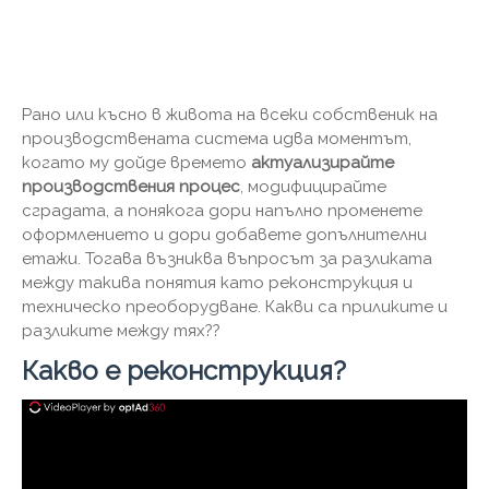
Рано или късно в живота на всеки собственик на
производствената система идва моментът,
когато му дойде времето
актуализирайте
производствения процес
, модифицирайте
сградата, а понякога дори напълно променете
оформлението и дори добавете допълнителни
етажи. Тогава възниква въпросът за разликата
между такива понятия като реконструкция и
техническо преоборудване. Какви са приликите и
разликите между тях??
Какво е реконструкция?