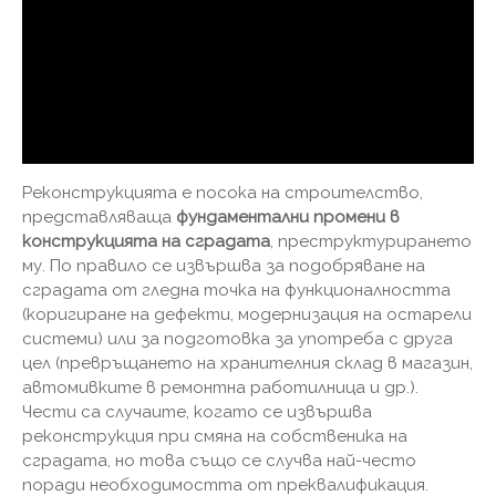
Реконструкцията е посока на строителство,
представляваща
фундаментални промени в
конструкцията на сградата
, преструктурирането
му. По правило се извършва за подобряване на
сградата от гледна точка на функционалността
(коригиране на дефекти, модернизация на остарели
системи) или за подготовка за употреба с друга
цел (превръщането на хранителния склад в магазин,
автомивките в ремонтна работилница и др.).
Чести са случаите, когато се извършва
реконструкция при смяна на собственика на
сградата, но това също се случва най-често
поради необходимостта от преквалификация.