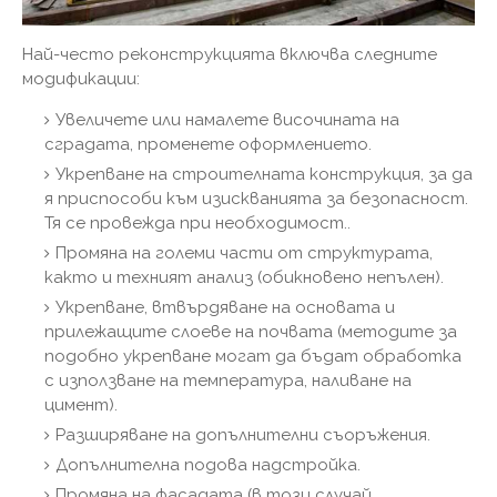
Най-често реконструкцията включва следните
модификации:
Увеличете или намалете височината на
сградата, променете оформлението.
Укрепване на строителната конструкция, за да
я приспособи към изискванията за безопасност.
Тя се провежда при необходимост..
Промяна на големи части от структурата,
както и техният анализ (обикновено непълен).
Укрепване, втвърдяване на основата и
прилежащите слоеве на почвата (методите за
подобно укрепване могат да бъдат обработка
с използване на температура, наливане на
цимент).
Разширяване на допълнителни съоръжения.
Допълнителна подова надстройка.
Промяна на фасадата (в този случай