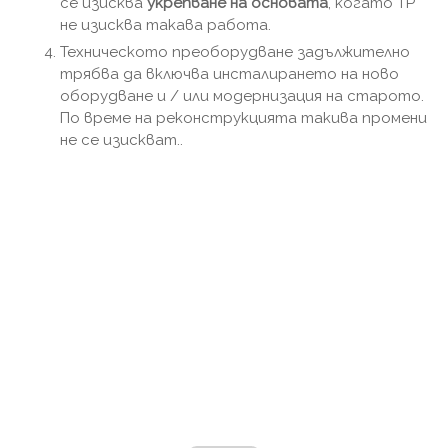
се изисква
укрепване на основата
, когато TP
не изисква такава работа.
Техническото преоборудване задължително
трябва да включва инсталирането на ново
оборудване и / или модернизация на старото.
По време на реконструкцията такива промени
не се изискват..