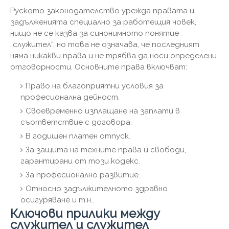
Руското законодателство урежда правата и
задълженията специално за работещия човек,
нищо не се казва за синонимното понятие
„служител“, но това не означава, че последният
няма никакви права и не трябва да носи определени
отговорности. Основните права включват:
Право на благоприятни условия за
професионална дейност.
Своевременно изплащане на заплати в
съответствие с договора.
В годишен платен отпуск.
За защита на техните права и свободи,
гарантирани от този кодекс.
За професионално развитие.
Относно задължителното здравно
осигуряване и т.н..
Ключови прилики между
служител и служител