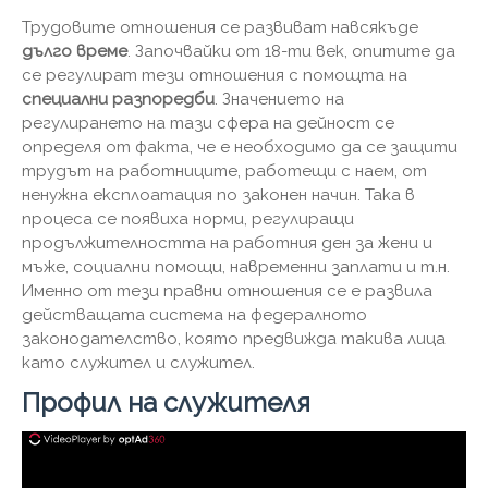
Трудовите отношения се развиват навсякъде
дълго време
. Започвайки от 18-ти век, опитите да
се регулират тези отношения с помощта на
специални разпоредби
. Значението на
регулирането на тази сфера на дейност се
определя от факта, че е необходимо да се защити
трудът на работниците, работещи с наем, от
ненужна експлоатация по законен начин. Така в
процеса се появиха норми, регулиращи
продължителността на работния ден за жени и
мъже, социални помощи, навременни заплати и т.н.
Именно от тези правни отношения се е развила
действащата система на федералното
законодателство, която предвижда такива лица
като служител и служител.
Профил на служителя