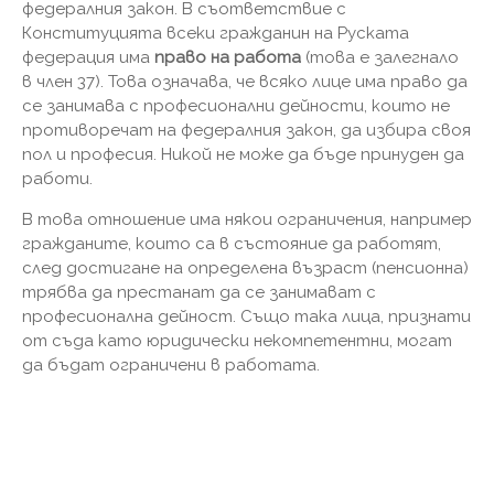
федералния закон. В съответствие с
Конституцията всеки гражданин на Руската
федерация има
право на работа
(това е залегнало
в член 37). Това означава, че всяко лице има право да
се занимава с професионални дейности, които не
противоречат на федералния закон, да избира своя
пол и професия. Никой не може да бъде принуден да
работи.
В това отношение има някои ограничения, например
гражданите, които са в състояние да работят,
след достигане на определена възраст (пенсионна)
трябва да престанат да се занимават с
професионална дейност. Също така лица, признати
от съда като юридически некомпетентни, могат
да бъдат ограничени в работата.