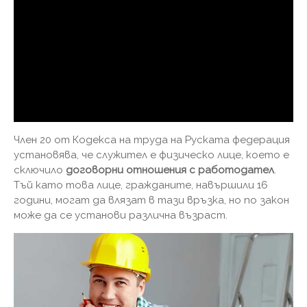
Член 20 от Кодекса на труда на Руската федерация
установява, че служител е физическо лице, което е
сключило
договорни отношения с работодател
.
Тъй като това лице, гражданите, навършили 16
години, могат да влязат в тази връзка, но по закон
може да се установи различна възраст.