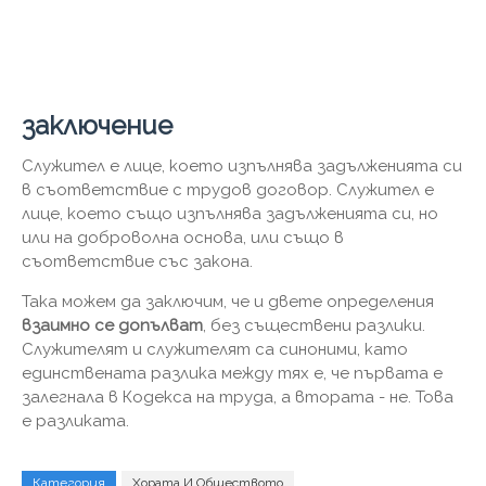
заключение
Служител е лице, което изпълнява задълженията си
в съответствие с трудов договор. Служител е
лице, което също изпълнява задълженията си, но
или на доброволна основа, или също в
съответствие със закона.
Така можем да заключим, че и двете определения
взаимно се допълват
, без съществени разлики.
Служителят и служителят са синоними, като
единствената разлика между тях е, че първата е
залегнала в Кодекса на труда, а втората - не. Това
е разликата.
Категория
Хората И Обществото