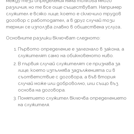
между тези определения няма толкова много
различия, но те все още съществуват. Например
служител е всяко лице, което е сключило трудов
договор с работодател, а в друг случай този
термин се използва главно в обществена услуга..
Основните разлики включват следното:
Първото определение е залегнало в закона, а
служителят само на обикновеното ниво.
В първия случай служителят се признава за
лице, което изпълнява задълженията си в
съответствие с договора, а във втория
случай може или доброволно, или също въз
основа на договора.
Понятието служител включва определението
на служителя.