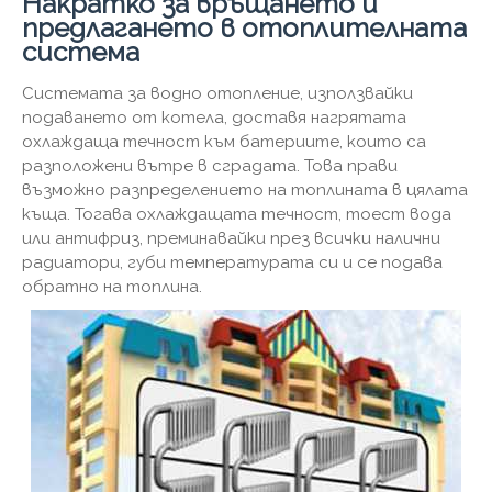
Накратко за връщането и
предлагането в отоплителната
система
Системата за водно отопление, използвайки
подаването от котела, доставя нагрятата
охлаждаща течност към батериите, които са
разположени вътре в сградата. Това прави
възможно разпределението на топлината в цялата
къща. Тогава охлаждащата течност, тоест вода
или антифриз, преминавайки през всички налични
радиатори, губи температурата си и се подава
обратно на топлина.