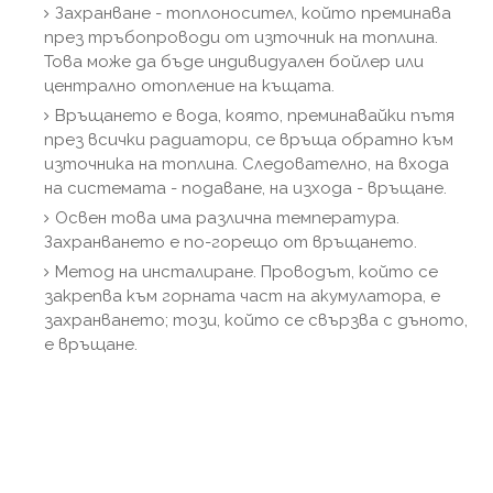
Захранване - топлоносител, който преминава
през тръбопроводи от източник на топлина.
Това може да бъде индивидуален бойлер или
централно отопление на къщата.
Връщането е вода, която, преминавайки пътя
през всички радиатори, се връща обратно към
източника на топлина. Следователно, на входа
на системата - подаване, на изхода - връщане.
Освен това има различна температура.
Захранването е по-горещо от връщането.
Метод на инсталиране. Проводът, който се
закрепва към горната част на акумулатора, е
захранването; този, който се свързва с дъното,
е връщане.