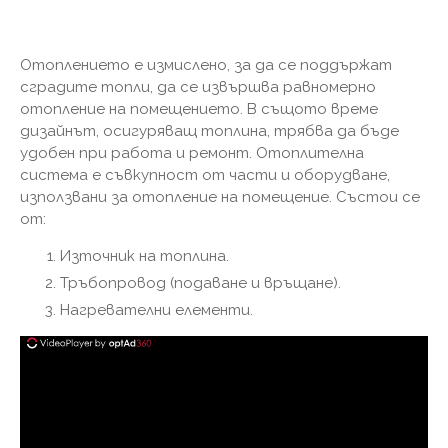
Отоплението е измислено, за да се поддържат
сградите топли, да се извършва равномерно
отопление на помещението. В същото време
дизайнът, осигуряващ топлина, трябва да бъде
удобен при работа и ремонт. Отоплителна
система е съвкупност от части и оборудване,
използвани за отопление на помещение. Състои се
от:
Източник на топлина.
Тръбопровод (подаване и връщане).
Нагревателни елементи.