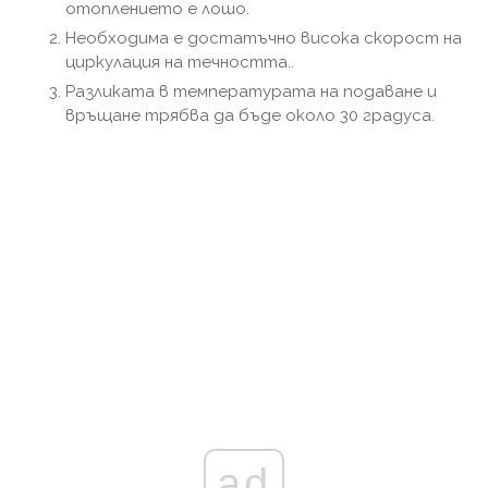
отоплението е лошо.
Необходима е достатъчно висока скорост на
циркулация на течността..
Разликата в температурата на подаване и
връщане трябва да бъде около 30 градуса.
ad