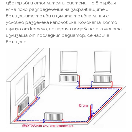
две тръбни отоплителни системи. Но в първия
няма ясно разпределение на захранващите и
връщащите тръби и цялата тръбна линия е
условно разделена наполовина. Колоната, която
излиза от котела, се нарича подаване, а колоната,
излизаща от последния радиатор, се нарича
връщане.