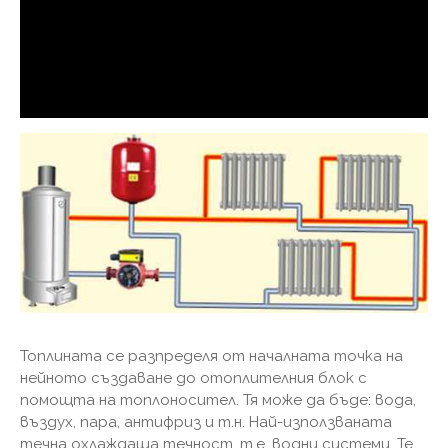
Топлината се разпределя от началната точка на
нейното създаване до отоплителния блок с
помощта на топлоносител. Тя може да бъде: вода,
въздух, пара, антифриз и т.н. Най-използваната
течна охлаждаща течност, т.е. водни системи. Те