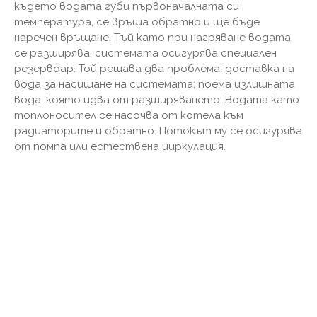
където водата губи първоначалната си
температура, се връща обратно и ще бъде
наречен връщане. Тъй като при нагряване водата
се разширява, системата осигурява специален
резервоар. Той решава два проблема: доставка на
вода за насищане на системата; поема излишната
вода, която идва от разширяването. Водата като
топлоносител се насочва от котела към
радиаторите и обратно. Потокът му се осигурява
от помпа или естествена циркулация.