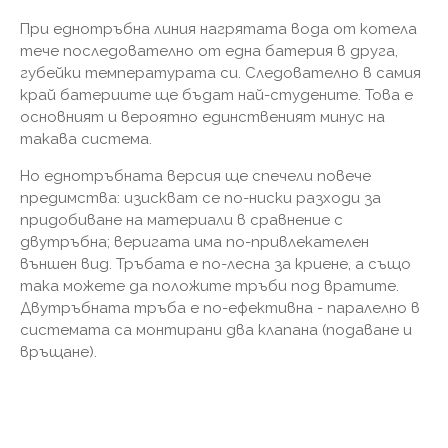
При еднотръбна линия нагрятата вода от котела
тече последователно от една батерия в друга,
губейки температурата си. Следователно в самия
край батериите ще бъдат най-студените. Това е
основният и вероятно единственият минус на
такава система.
Но еднотръбната версия ще спечели повече
предимства: изискват се по-ниски разходи за
придобиване на материали в сравнение с
двутръбна; веригата има по-привлекателен
външен вид. Тръбата е по-лесна за криене, а също
така можете да положите тръби под вратите.
Двутръбната тръба е по-ефективна - паралелно в
системата са монтирани два клапана (подаване и
връщане).