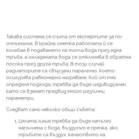
Такава система се счита от експертите за по-
оптимална. В крайна сметка работата й се
колебае в подаването на топла вода през една
тръба, а охладената вода се отклонява в обратна
посока през друга тръба. В този случай
радиаторите са свързани паралелно, което
осигурява равномерно нагряване. Кой от тях
определя подхода, трябва да бъде индивидуален,
като се вземат предвид много различни
параметри.
Следват само няколко общи съвета:
Цялата линия трябва да бъде напълно
напълнена с вода, въздухът е пречка, ако
тръбите са въздух, качеството на