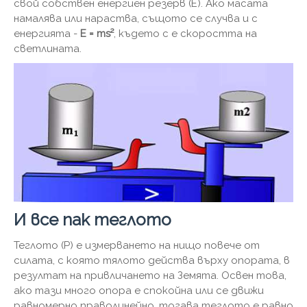
свой собствен енергиен резерв (Е). Ако масата
намалява или нараства, същото се случва и с
енергията -
E = ms²
, където c е скоростта на
светлината.
И все пак теглото
Теглото (P) е измерването на нищо повече от
силата, с която тялото действа върху опората, в
резултат на привличането на Земята. Освен това,
ако тази много опора е спокойна или се движи
равномерно праволинейно, тогава теглото е равно