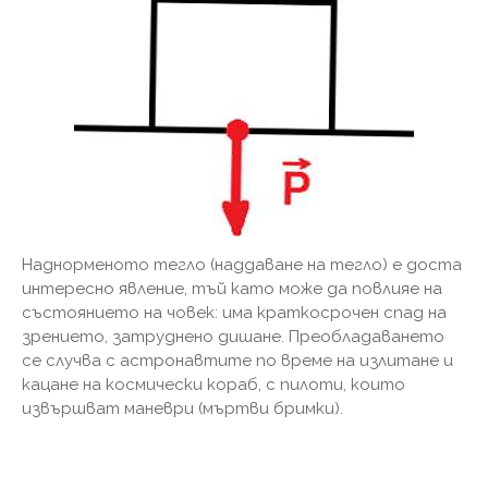
Наднорменото тегло (наддаване на тегло) е доста
интересно явление, тъй като може да повлияе на
състоянието на човек: има краткосрочен спад на
зрението, затруднено дишане. Преобладаването
се случва с астронавтите по време на излитане и
кацане на космически кораб, с пилоти, които
извършват маневри (мъртви бримки).