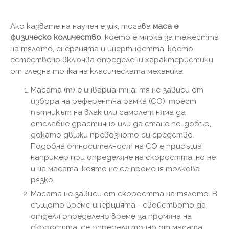
Ако казвате на научен език, тогава
маса е
физическо количество
, което е мярка за тежестта
на тялото, енергията и инертността, което
естествено включва определени характеристики
от гледна точка на класическата механика:
Масата (m) е инвариантна: тя не зависи от
избора на референтна рамка (CO), тоест
пътникът на влак или самолет няма да
отслабне драстично или да стане по-добър,
докато движи превозното си средство.
Подобна относителност на СО е присъща
например при определяне на скоростта, но не
и на масата, която не се променя толкова
рязко.
Масата не зависи от скоростта на тялото. В
същото време инерцията - свойството да
отделя определено време за промяна на
скоростта, се определя точно от масата.