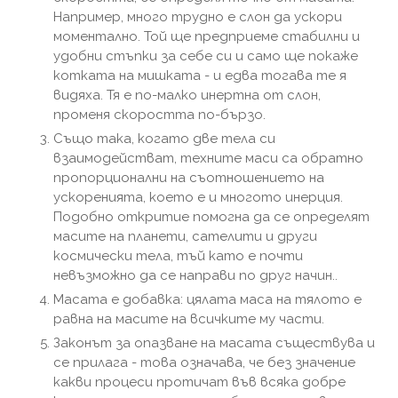
Например, много трудно е слон да ускори
моментално. Той ще предприеме стабилни и
удобни стъпки за себе си и само ще покаже
котката на мишката - и едва тогава те я
видяха. Тя е по-малко инертна от слон,
променя скоростта по-бързо.
Също така, когато две тела си
взаимодействат, техните маси са обратно
пропорционални на съотношението на
ускоренията, което е и многото инерция.
Подобно откритие помогна да се определят
масите на планети, сателити и други
космически тела, тъй като е почти
невъзможно да се направи по друг начин..
Масата е добавка: цялата маса на тялото е
равна на масите на всичките му части.
Законът за опазване на масата съществува и
се прилага - това означава, че без значение
какви процеси протичат във всяка добре