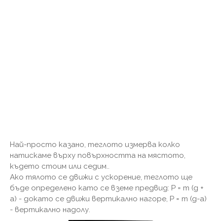
Най-просто казано, теглото измерва колко
натискаме върху повърхността на мястото,
където стоим или седим..
Ако тялото се движи с ускорение, теглото ще
бъде определено като се вземе предвид: P = m (g +
a) - докато се движи вертикално нагоре, P = m (g-a)
- вертикално надолу.