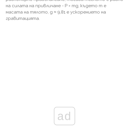
на силата на привличане - P = mg, където m е
масата на тялото, g ≈ 9,81 е ускорението на
гравитацията.
ad