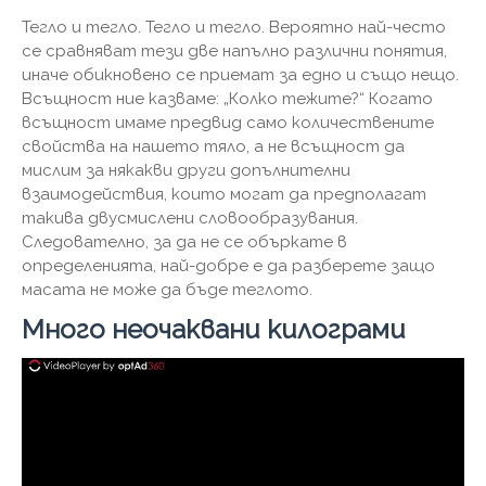
Тегло и тегло. Тегло и тегло. Вероятно най-често
се сравняват тези две напълно различни понятия,
иначе обикновено се приемат за едно и също нещо.
Всъщност ние казваме: „Колко тежите?“ Когато
всъщност имаме предвид само количествените
свойства на нашето тяло, а не всъщност да
мислим за някакви други допълнителни
взаимодействия, които могат да предполагат
такива двусмислени словообразувания.
Следователно, за да не се объркате в
определенията, най-добре е да разберете защо
масата не може да бъде теглото.
Много неочаквани килограми