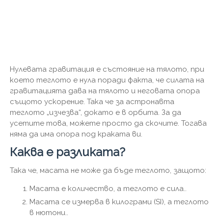
Нулевата гравитация е състояние на тялото, при
което теглото е нула поради факта, че силата на
гравитацията дава на тялото и неговата опора
същото ускорение. Така че за астронавта
теглото „изчезва“, докато е в орбита. За да
усетите това, можете просто да скочите. Тогава
няма да има опора под краката ви.
Каква е разликата?
Така че, масата не може да бъде теглото, защото:
Масата е количество, а теглото е сила..
Масата се измерва в килограми (SI), а теглото
в нютони..