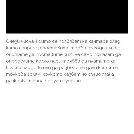
Онези числа, които се появяват на кантара след
като например поставите торба с ягоди или се
опитате да поставите кит, не само помагат да
определите колко пари трябва да платите за
вкусни плодове или да разберете дали китът е
толкова голям, колкото казват но също така
разкриват много други функции.