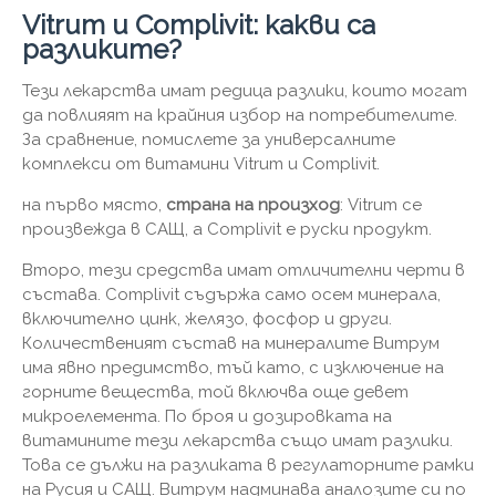
Vitrum и Complivit: какви са
разликите?
Тези лекарства имат редица разлики, които могат
да повлияят на крайния избор на потребителите.
За сравнение, помислете за универсалните
комплекси от витамини Vitrum и Complivit.
на първо място,
страна на произход
: Vitrum се
произвежда в САЩ, а Complivit е руски продукт.
Второ, тези средства имат отличителни черти в
състава. Complivit съдържа само осем минерала,
включително цинк, желязо, фосфор и други.
Количественият състав на минералите Витрум
има явно предимство, тъй като, с изключение на
горните вещества, той включва още девет
микроелемента. По броя и дозировката на
витамините тези лекарства също имат разлики.
Това се дължи на разликата в регулаторните рамки
на Русия и САЩ. Витрум надминава аналозите си по