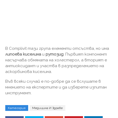
В Complivit тази група елементи отсъства, но има
липоева киселина
и
рутозид
. Първият компонент
насърчава обмяната на холестерол, а вторият е
антиоксидант и участва в разпределението на
аскорбинова киселина.
Във всеки случай е по-добре да се вслушате в
мнението на експертите и да изберете изпитан
инструмент.
Категория
Медицина И Здраве