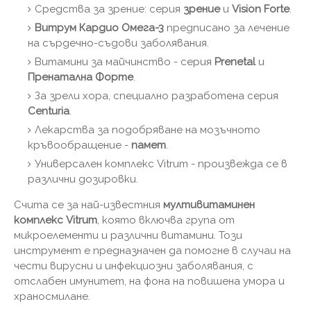
Средства за зрение: серия
зрение
и
Vision Forte
.
Витрум Кардио Омега-3
предписано за лечение
на сърдечно-съдови заболявания.
Витамини за майчинство - серия
Prenetal
и
Пренатална Форте
.
За зрели хора, специално разработена серия
Centuria
.
Лекарства за подобряване на мозъчното
кръвообращение -
памет
.
Универсален комплекс Vitrum - произвежда се в
различни дозировки.
Счита се за най-известния
мултивитаминен
комплекс Vitrum
, която включва група от
микроелементи и различни витамини. Този
инструмент е предназначен да помогне в случаи на
чести вирусни и инфекциозни заболявания, с
отслабен имунитет, на фона на повишена умора и
храносмилане.