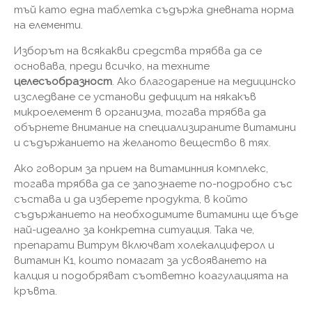
тъй като една таблетка съдържа дневната норма
на елементи.
Изборът на всякакви средства трябва да се
основава, преди всичко, на техните
целесъобразност
. Ако благодарение на медицинско
изследване се установи дефицит на някакъв
микроелемент в организма, тогава трябва да
обърнете внимание на специализираните витамини
и съдържанието на желаното вещество в тях.
Ако говорим за прием на витаминния комплекс,
тогава трябва да се запознаете по-подробно със
състава и да изберете продукта, в който
съдържанието на необходимите витамини ще бъде
най-идеално за конкретна ситуация. Така че,
препарати Витрум включват холекалциферол и
витамин К1, които помагат за усвояването на
калция и подобряват съответно коагулацията на
кръвта.