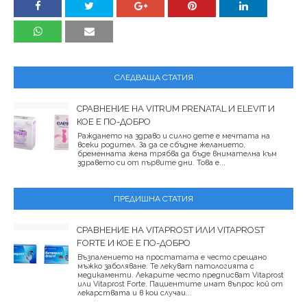
СЛЕДВАЩА СТАТИЯ
СРАВНЕНИЕ НА VITRUM PRENATAL И ELEVIT И
КОЕ Е ПО-ДОБРО
Раждането на здраво и силно дете е мечтата на
всеки родител. За да се сбъдне желанието,
бременната жена трябва да бъде внимателна към
здравето си от първите дни. Това е...
ПРЕДИШНА СТАТИЯ
СРАВНЕНИЕ НА VITAPROST ИЛИ VITAPROST
FORTE И КОЕ Е ПО-ДОБРО
Възпалението на простатата е често срещано
мъжко заболяване. Те лекуват патологията с
медикаменти. Лекарите често предписват Vitaprost
или Vitaprost Forte. Пациентите имат въпрос кой от
лекарствата и в кои случаи...