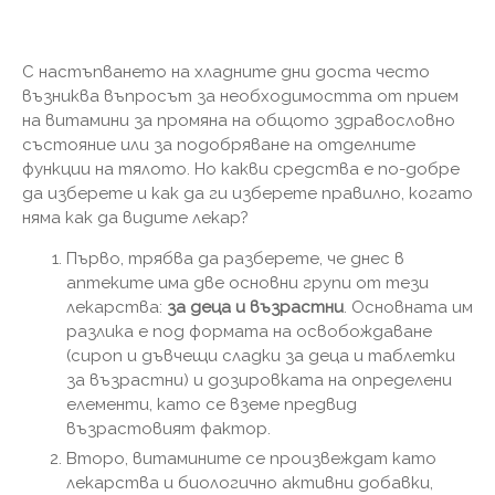
С настъпването на хладните дни доста често
възниква въпросът за необходимостта от прием
на витамини за промяна на общото здравословно
състояние или за подобряване на отделните
функции на тялото. Но какви средства е по-добре
да изберете и как да ги изберете правилно, когато
няма как да видите лекар?
Първо, трябва да разберете, че днес в
аптеките има две основни групи от тези
лекарства:
за деца и възрастни
. Основната им
разлика е под формата на освобождаване
(сироп и дъвчещи сладки за деца и таблетки
за възрастни) и дозировката на определени
елементи, като се вземе предвид
възрастовият фактор.
Второ, витамините се произвеждат като
лекарства и биологично активни добавки,