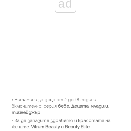
ad
Витамини за деца от 2 до 18 години
включително: серия
бебе
,
Децата
,
младши
,
тийнейджър
.
За да запазите здравето и красотата на
жените:
Vitrum Beauty
и
Beauty Elite
.