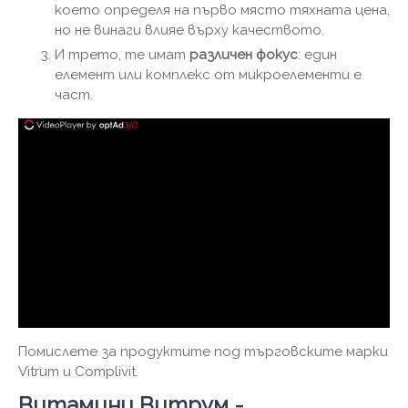
което определя на първо място тяхната цена,
но не винаги влияе върху качеството.
И трето, те имат
различен фокус
: един
елемент или комплекс от микроелементи е
част.
Помислете за продуктите под търговските марки
Vitrum и Complivit.
Витамини Витрум -