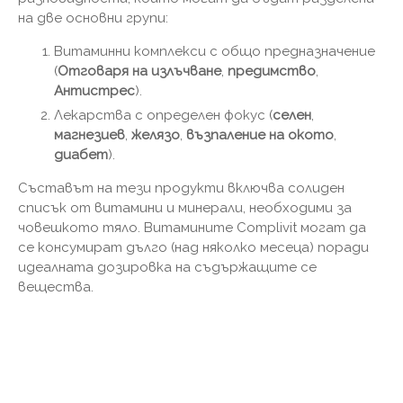
на две основни групи:
Витаминни комплекси с общо предназначение
(
Отговаря на излъчване
,
предимство
,
Антистрес
).
Лекарства с определен фокус (
селен
,
магнезиев
,
желязо
,
възпаление на окото
,
диабет
).
Съставът на тези продукти включва солиден
списък от витамини и минерали, необходими за
човешкото тяло. Витамините Complivit могат да
се консумират дълго (над няколко месеца) поради
идеалната дозировка на съдържащите се
вещества.