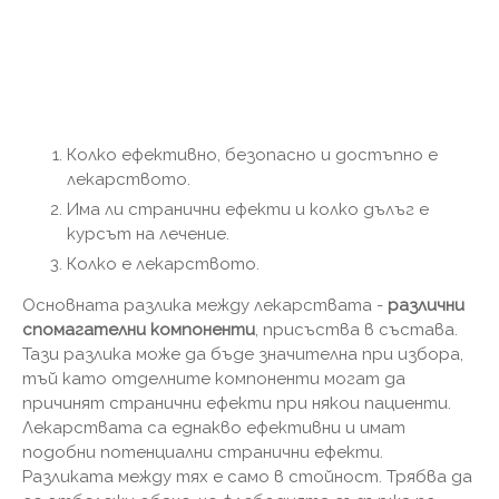
Колко ефективно, безопасно и достъпно е
лекарството.
Има ли странични ефекти и колко дълъг е
курсът на лечение.
Колко е лекарството.
Основната разлика между лекарствата -
различни
спомагателни компоненти
, присъства в състава.
Тази разлика може да бъде значителна при избора,
тъй като отделните компоненти могат да
причинят странични ефекти при някои пациенти.
Лекарствата са еднакво ефективни и имат
подобни потенциални странични ефекти.
Разликата между тях е само в стойност. Трябва да