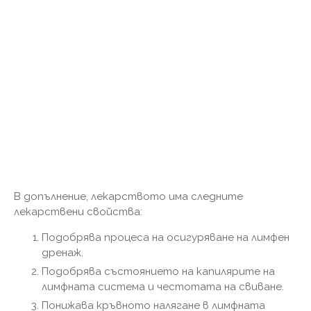
В допълнение, лекарството има следните
лекарствени свойства:
Подобрява процеса на осигуряване на лимфен
дренаж.
Подобрява състоянието на капилярите на
лимфната система и честотата на свиване.
Понижава кръвното налягане в лимфната