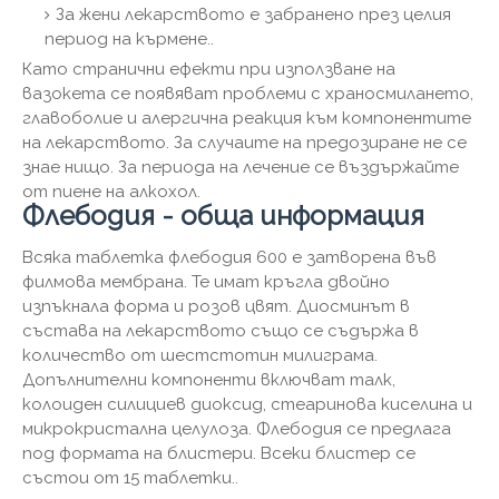
За жени лекарството е забранено през целия
период на кърмене..
Като странични ефекти при използване на
вазокета се появяват проблеми с храносмилането,
главоболие и алергична реакция към компонентите
на лекарството. За случаите на предозиране не се
знае нищо. За периода на лечение се въздържайте
от пиене на алкохол.
Флебодия - обща информация
Всяка таблетка флебодия 600 е затворена във
филмова мембрана. Те имат кръгла двойно
изпъкнала форма и розов цвят. Диосминът в
състава на лекарството също се съдържа в
количество от шестстотин милиграма.
Допълнителни компоненти включват талк,
колоиден силициев диоксид, стеаринова киселина и
микрокристална целулоза. Флебодия се предлага
под формата на блистери. Всеки блистер се
състои от 15 таблетки..