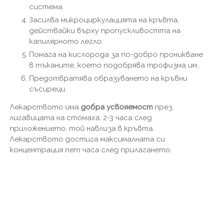
система.
Засилва микроциркулацията на кръвта,
действайки върху пропускливостта на
капилярното легло.
Помага на кислорода за по-добро проникване
в тъканите, което подобрява трофизма им..
Предотвратява образуването на кръвни
съсиреци.
Лекарството има
добра усвояемост
през
лигавицата на стомаха. 2-3 часа след
приложението, той навлиза в кръвта.
Лекарството достига максималната си
концентрация пет часа след прилагането.