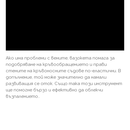
Ако има проблеми с вените, вазокета помага за
подобряване на кръвообращението и прави
стените на кръвоносните съдове по-еластични. В
допълнение, той може значително да намали
развиващия се оток. Също така този инструмент
ще помогне бързо и ефективно да облекчи
възпалението..