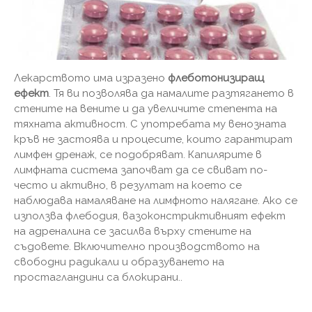
Лекарството има изразено
флеботонизиращ
ефект
. Тя ви позволява да намалите разтягането в
стените на вените и да увеличите степента на
тяхната активност. С употребата му венозната
кръв не застоява и процесите, които гарантират
лимфен дренаж, се подобряват. Капилярите в
лимфната система започват да се свиват по-
често и активно, в резултат на което се
наблюдава намаляване на лимфното налягане. Ако се
използва флебодия, вазоконстриктивният ефект
на адреналина се засилва върху стените на
съдовете. Включително производството на
свободни радикали и образуването на
простагландини са блокирани..