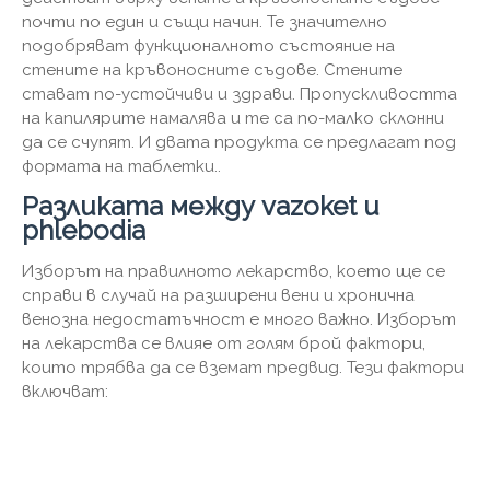
почти по един и същи начин. Те значително
подобряват функционалното състояние на
стените на кръвоносните съдове. Стените
стават по-устойчиви и здрави. Пропускливостта
на капилярите намалява и те са по-малко склонни
да се счупят. И двата продукта се предлагат под
формата на таблетки..
Разликата между vazoket и
phlebodia
Изборът на правилното лекарство, което ще се
справи в случай на разширени вени и хронична
венозна недостатъчност е много важно. Изборът
на лекарства се влияе от голям брой фактори,
които трябва да се вземат предвид. Тези фактори
включват: