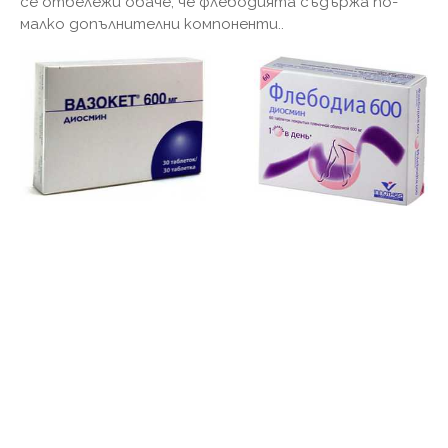
се отбележи обаче, че флебодията съдържа по-
малко допълнителни компоненти..