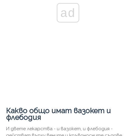
ad
Какво общо имат вазокет и
флебодия
И двете лекарства - и вазокет, и флебодия -
действат върху вените и кръвоносните съдове