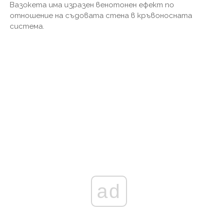
Вазокета има изразен венотонен ефект по
отношение на съдовата стена в кръвоносната
система.
ad