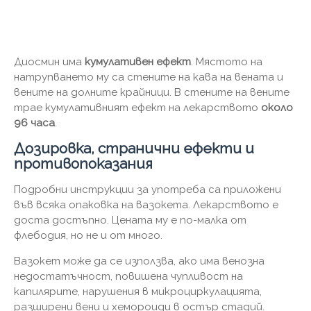
Диосмин има
кумулативен ефект
. Мястото на
натрупването му са стените на кава на вената и
вените на долните крайници. В стените на вените
трае кумулативният ефект на лекарството
около
96 часа
.
Дозировка, странични ефекти и
противопоказания
Подробни инструкции за употреба са приложени
във всяка опаковка на вазокета. Лекарството е
доста достъпно. Цената му е по-малка от
флебодия, но не и от много.
Вазокет може да се използва, ако има венозна
недостатъчност, повишена чупливост на
капилярите, нарушения в микроциркулацията,
разширени вени и хемороиди в остър стадий.