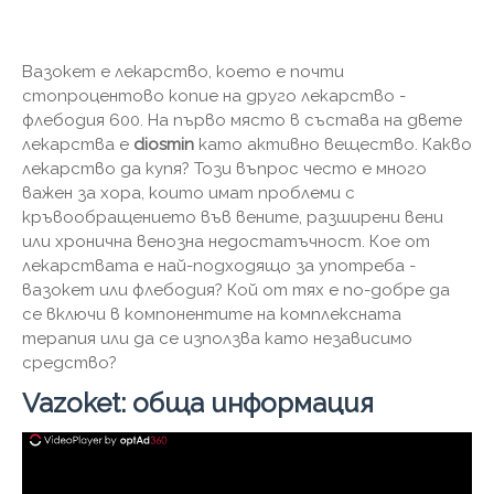
Вазокет е лекарство, което е почти
стопроцентово копие на друго лекарство -
флебодия 600. На първо място в състава на двете
лекарства е
diosmin
като активно вещество. Какво
лекарство да купя? Този въпрос често е много
важен за хора, които имат проблеми с
кръвообращението във вените, разширени вени
или хронична венозна недостатъчност. Кое от
лекарствата е най-подходящо за употреба -
вазокет или флебодия? Кой от тях е по-добре да
се включи в компонентите на комплексната
терапия или да се използва като независимо
средство?
Vazoket: обща информация