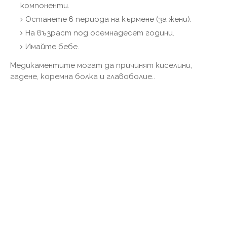
компоненти.
Останете в периода на кърмене (за жени).
На възраст под осемнадесет години.
Имайте бебе.
Медикаментите могат да причинят киселини,
гадене, коремна болка и главоболие..