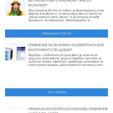
ВЕГАНСКИ И ВЕГЕТАРИАНСКИ - КАК СА
РАЗЛИЧНИ?
Без съмнение всички са чували за вегетарианци поне
веднъж в живота си. И напоследък все по-често се
среща термин като „веган“. И за мнозина остава
въпросът, че терминът „вегетарианец“ е...
ПРЕДИШНА СТАТИЯ
СРАВНЕНИЕ НА ВАЗОБРАЛ И КАВИНТОН И КОЙ
ИНСТРУМЕНТ Е ПО-ДОБЪР?
Вазобрал и Кавинтон се използват за лечение на
различни заболявания, за да се подобри притока на
кръв към мозъка. Ефектът провокира намаляване на
клетъчната адхезия. Действието е насочено и към...
ТОП СТАТИИ
VENARUS ИЛИ DETRALEX ОЗНАЧАВА СРАВНЕНИЕ