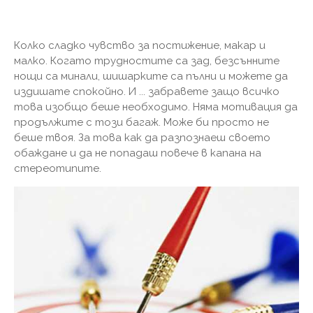
Колко сладко чувство за постижение, макар и
малко. Когато трудностите са зад, безсънните
нощи са минали, шишарките са пълни и можете да
издишате спокойно. И ... забравете защо всичко
това изобщо беше необходимо. Няма мотивация да
продължите с този багаж. Може би просто не
беше твоя. За това как да разпознаеш своето
обаждане и да не попадаш повече в капана на
стереотипите.