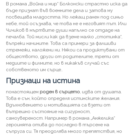
В романа „Война и мир“ Болконски страстно иска да
бъде признат във военните дела и затова му
посвещава младостта. Но лежащ ранен под синьо
небе, той осъзнава, че това не е неговият път. Или
Чичиков в мъртвите души напълно се отдаде на
печалба. Той мисли как да вземе малко „стотинка“,
въпреки начините. Това са примери за фалшиви
стремежи, наложени ни. Някои са продиктувани от
обществото, други от родителите, трети от
медиите и филмите, но в никакъв случай със
собственото им сърце..
Признаци на истина
понастоящем
роден в сърцето
, идва от душата.
Това е сън, който определя истинските желания.
Вдъхновението и мотивацията са взети от
вътрешно състояние на сигурност,
самоувереност. Например в романа „Анжелика“
героинята отива до последно в търсене на
съпруга си. Тя преодолява много препятствия, но