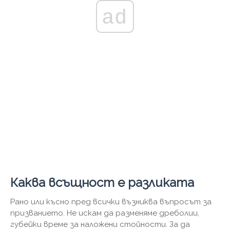
ad
Каква всъщност е разликата
Рано или късно пред всички възниква въпросът за
призванието. Не искам да разменяме дреболии,
губейки време за наложени стойности. За да