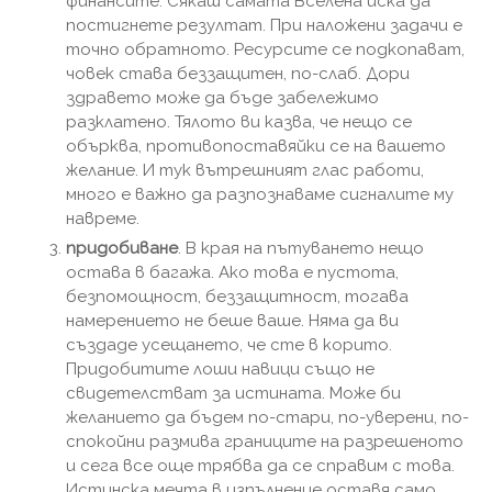
финансите. Сякаш самата Вселена иска да
постигнете резултат. При наложени задачи е
точно обратното. Ресурсите се подкопават,
човек става беззащитен, по-слаб. Дори
здравето може да бъде забележимо
разклатено. Тялото ви казва, че нещо се
обърква, противопоставяйки се на вашето
желание. И тук вътрешният глас работи,
много е важно да разпознаваме сигналите му
навреме.
придобиване
. В края на пътуването нещо
остава в багажа. Ако това е пустота,
безпомощност, беззащитност, тогава
намерението не беше ваше. Няма да ви
създаде усещането, че сте в корито.
Придобитите лоши навици също не
свидетелстват за истината. Може би
желанието да бъдем по-стари, по-уверени, по-
спокойни размива границите на разрешеното
и сега все още трябва да се справим с това.
Истинска мечта в изпълнение оставя само