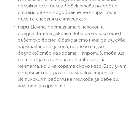
положителен белег. Човек става по-добър,
стреми се към подобрение, не спира. Той е
пълен с енергия и ентусиазъм..
пари
. Целта, постигната с незаконни
средства, не е законна. Това се е учило още в
съветско време. Обаждането няма да изисква
нарушаване на закона, правене на зло,
безпокойство на хората. Напротив, това ще
е от полза не само на собственика на
мечтата, но и на хората около него. Егоизмът
е първият признак на фалшивия стремеж.
Истинският работи не толкова за себе си,
колкото за другите.