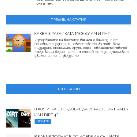
показател...
ПРЕДИШНА СТАТИЯ
КАКВА Е РАЗЛИКАТА МЕЖДУ AM И PM?
Измерването на времето винаги е било една от
основните задачи на човечеството. За това бяха
създадени специални групи хора - свещеничеството,
предаващи безценната им способност да изчисляват
движението на звездите...
ТОП СТАТИИ
В КОЯ ИГРА Е ПО-ДОБРЕ ДА ИГРАЕТЕ DIRT RALLY
ИЛИ DIRT 4?
ИГРИТЕ
В КАКЪВ ФОРМАТ Е ПО-ДОБРЕ ДА СНИМАТЕ