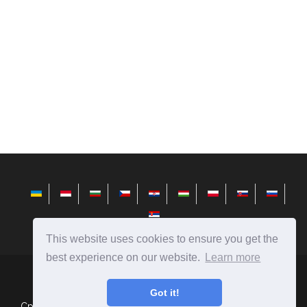
This website uses cookies to ensure you get the
best experience on our website.
Learn more
bg.avktarget.com
Ⓒ
2026
Got it!
Сравнения на хора, предмети, явления, коли, храна и др.