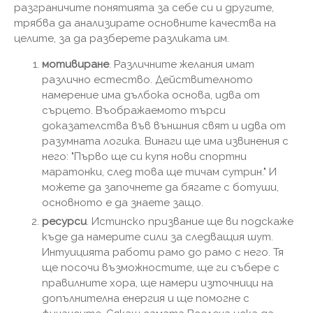
разграничите понятията за себе си и другите,
трябва да анализирате основните качества на
целите, за да разберете разликата им.
мотивиране
. Различните желания имат
различно естество. Действителното
намерение има дълбока основа, идва от
сърцето. Въображаемото търси
доказателства във външния свят и идва от
разумната логика. Винаги ще има извинения с
него: "Първо ще си купя нови спортни
маратонки, след това ще тичам сутрин." И
можете да започнете да бягате с ботуши,
основното е да знаете защо.
ресурси
. Истинско призвание ще ви подскаже
къде да намерите сили за следващия шут.
Интуицията работи рамо до рамо с него. Тя
ще посочи възможностите, ще ги събере с
правилните хора, ще намери източници на
допълнителна енергия и ще помогне с