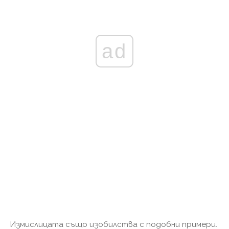
ad
Измислицата също изобилства с подобни примери.