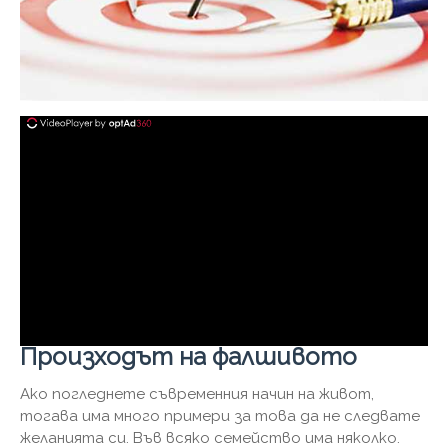
Произходът на фалшивото
Ако погледнете съвременния начин на живот,
тогава има много примери за това да не следвате
желанията си. Във всяко семейство има няколко.