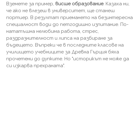
Вземете за пример,
висше образование
. Казаха ни,
че ако не влезеш в университет, ще станеш
портиер. В резултат приемането на безинтересна
специалност води до петгодишно изпитание. По-
нататъшна нелюбима работа, стрес,
раздразнителност и липса на разбиране за
бъдещето. Въпреки че в последните класове на
училището учебниците за Древна Гърция бяха
прочетени до дупките. Но "историкът не може да
си изкарва прехраната".