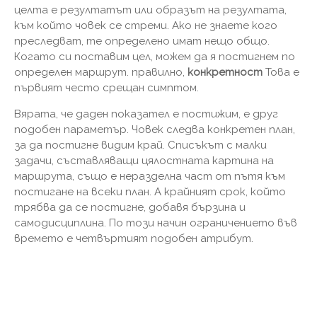
целта е резултатът или образът на резултата,
към който човек се стреми. Ако не знаете кого
преследват, те определено имат нещо общо.
Когато си поставим цел, можем да я постигнем по
определен маршрут. правилно,
конкретност
Това е
първият често срещан симптом.
Вярата, че даден показател е постижим, е друг
подобен параметър. Човек следва конкретен план,
за да постигне видим край. Списъкът с малки
задачи, съставляващи цялостната картина на
маршрута, също е неразделна част от пътя към
постигане на всеки план. А крайният срок, който
трябва да се постигне, добавя бързина и
самодисциплина. По този начин ограничението във
времето е четвъртият подобен атрибут.