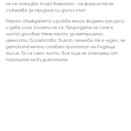
не се отказва. И най-важното - на финала тя не
съжалява за трудния си дълъг път.
Реално обаждането изисква много жизнени ресурси
и дава сила, когато не са. Природата на съня е
чисто духовна. Няма място за материални
ценности: богатство, власт, печалба. Не е чудно, че
детските мечти стават прототип на бъдеща
мисия. Те са само чисти, все още не опетнени от
пороците на възрастните.