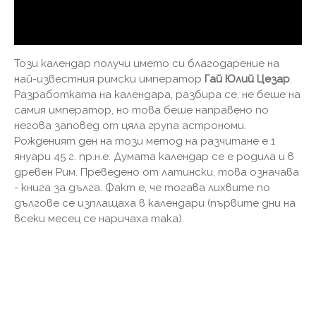
Този календар получи името си благодарение на
най-известния римски император
Гай Юлий Цезар
.
Разработката на календара, разбира се, не беше на
самия император, но това беше направено по
негова заповед от цяла група астрономи.
Рожденият ден на този метод на разчитане е 1
януари 45 г. пр.н.е. Думата календар се е родила и в
древен Рим. Преведено от латински, това означава
- книга за дълга. Факт е, че тогава лихвите по
дългове се изплащаха в календари (първите дни на
всеки месец се наричаха така).