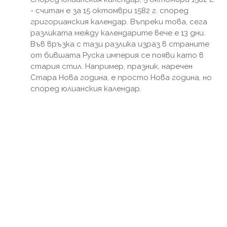
- считан е за 15 октомври 1582 г. според
григорианския календар. Въпреки това, сега
разликата между календарите вече е 13 дни.
Във връзка с тази разлика израз в страните
от бившата Руска империя се появи като в
стария стил. Например, празник, наречен
Стара Нова година, е просто Нова година, но
според юлианския календар.