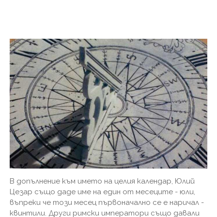
В допълнение към името на целия календар, Юлий
Цезар също даде име на един от месеците - юли,
въпреки че този месец първоначално се е наричал -
квинтили. Други римски императори също давали