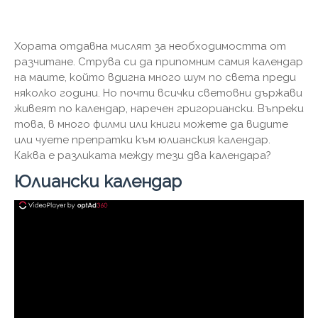
Хората отдавна мислят за необходимостта от
разчитане. Струва си да припомним самия календар
на маите, който вдигна много шум по света преди
няколко години. Но почти всички световни държави
живеят по календар, наречен григориански. Въпреки
това, в много филми или книги можете да видите
или чуете препратки към юлианския календар.
Каква е разликата между тези два календара?
Юлиански календар