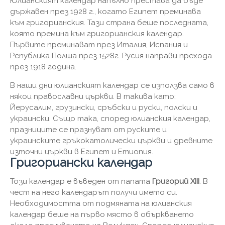
Юлианският календар напълно престава да бъде
държавен през 1928 г., когато Египет преминава
към григорианския. Тази страна беше последната,
която премина към григорианския календар.
Първите преминават през Италия, Испания и
Република Полша през 1528г. Русия направи прехода
през 1918 година.
В наши дни юлианският календар се използва само в
някои православни църкви. В такива като:
Йерусалим, грузински, сръбски и руски, полски и
украински. Също така, според юлианския календар,
празниците се празнуват от руските и
украинските гръкокатолически църкви и древните
източни църкви в Египет и Етиопия.
Григориански календар
Този календар е въведен от папата
Григорий XIII
. В
чест на него календарът получи името си.
Необходимостта от подмяната на юлианския
календар беше на първо място в объркването