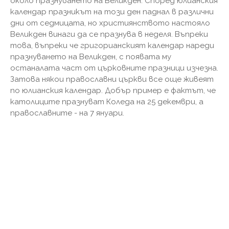
около празнуването на Великден. Според юлианския
календар празникът на този ден паднал в различни
дни от седмицата, но християнството настояло
Великден винаги да се празнува в неделя. Въпреки
това, въпреки че григорианският календар нареди
празнуването на Великден, с появата му
останалата част от църковните празници изчезна.
Затова някои православни църкви все още живеят
по юлианския календар. Добър пример е фактът, че
католиците празнуват Коледа на 25 декември, а
православните - на 7 януари.