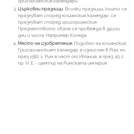
григорианския календари.
Църковни празници
. Всички празници, които се
празнуват според юлианския календар, се
празнуват според григорианския.
Празненството обаче се провежда в други
дни и числа. Например Коледа.
Място на изобретение
. Подобно на юлианския,
Григорианският календар е измислен в Рим, но
през 1582 г. Рим е част от Италия, а през 45 г.
пр. Н. Е. - център на Римската империя.