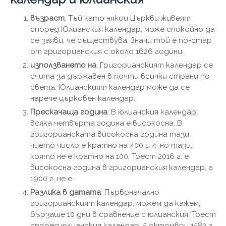
възраст
. Тъй като някои Църкви живеят
според Юлианския календар, може спокойно да
се заяви, че съществува. Значи той е по-стар
от григорианския с около 1626 години.
използването на
. Григорианският календар се
счита за държавен в почти всички страни по
света. Юлианският календар може да се
нарече църковен календар..
Прескачаща година
. В юлианския календар
всяка четвърта година е високосна. В
григорианската високосна година тази,
чието число е кратно на 400 и 4, но тази,
която не е кратно на 100. Тоест 2016 г. е
високосна година в григорианския календар, а
1900 г. не е.
Разлика в датата
. Първоначално
григорианският календар, можем да кажем,
бързаше 10 дни в сравнение с юлианския. Тоест
според юлианския календар, 5 октомври 1582 г.