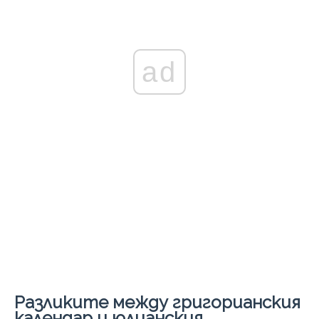
ad
Разликите между григорианския
календар и юлианския