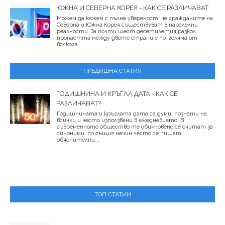
ЮЖНА И СЕВЕРНА КОРЕЯ - КАК СЕ РАЗЛИЧАВАТ
Можем да кажем с пълна увереност, че гражданите на
Северна и Южна Корея съществуват в паралелни
реалности. За почти шест десетилетия разкол,
пропастта между двете страни е по-голяма от
всякога....
ПРЕДИШНА СТАТИЯ
ГОДИШНИНА И КРЪГЛА ДАТА - КАК СЕ
РАЗЛИЧАВАТ?
Годишнината и кръглата дата са думи, познати на
всички и често използвани в ежедневието. В
съвременното общество те обикновено се считат за
синоними, по същия начин често се пишат
обяснителни...
ТОП СТАТИИ