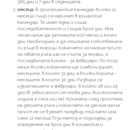
365 дни и 7 дни в седмицата.
месеца
. В григорианския календар всички 12
месеца също се наричат ​​в юлианския
календар. Те имат една и съща
последователност и същия брой дни. Има
лесен начин да запомните кой месец и колко
дни. Необходимо е да стискате собствените
си ръце в юмруци. Кокалчето на малкия пръст
на лявата ръка ще се счита за януари, а
последвалата кухина - за февруари. По този
начин всички кокалчета ще символизират
месеците, в които 31 дни, а всички корита -
месеците, в които 30 дни. Разбира се,
изключението е февруари, в който 28 или 29
дни (в зависимост от това дали високосната
година е сега или не). Кухината след пръстена
на дясната ръка и кокалчето на десния малък
пръст не се вземат предвид, тъй като има
само 12 месеца.Този метод е подходящ за
определяне на броя дни в юлианския и