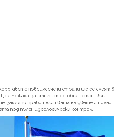
коро двете новоизсечени страни ще се слеят в
САЩ не можаха да стигнат до общо становище
ние, защото правителствата на двете страни
ата под пълен идеологически контрол.