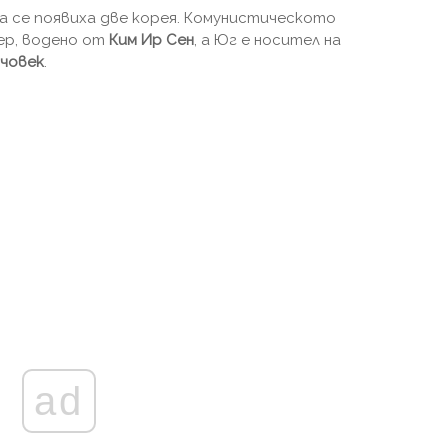
а се появиха две корея. Комунистическото
ер, водено от
Ким Ир Сен
, а Юг е носител на
 човек
.
ad