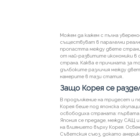
Можем да кажем с пълна уверено
съществуват в паралелни реалн
пропастта между двете страни 
от най-развитите икономики в 
страна. Каква е причината за то
дълбоките различия между две
намерите в тази статия..
Защо Корея се разде
В продължение на тридесет и пе
Корея беше под японска окупац
освободиха страната: първата 
Япония се предаде, между САЩ и
на влиянието върху Корея. Осв
Съветския съюз, докато америка