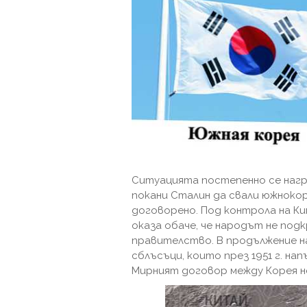
Ситуацията постепенно се наг
покани Сталин да свали южнок
договорено. Под контрола на К
оказа обаче, че народът не по
правителство. В продължение н
сблъсъци, които през 1951 г. нап
Мирният договор между Корея не