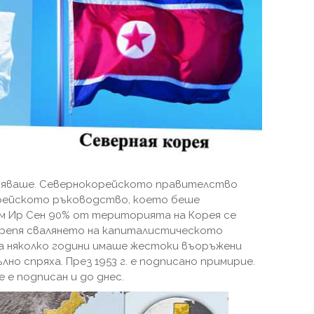
ряваше. Севернокорейското правителство
орейското ръководство, което беше
им Ир Сен 90% от територията на Корея се
дкрепя свалянето на капиталистическото
а няколко години имаше жестоки въоръжени
ълно спряха. През 1953 г. е подписано примирие.
 е подписан и до днес.