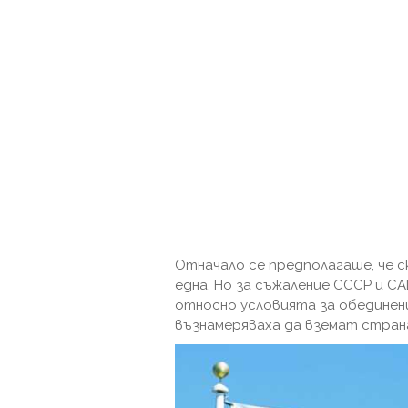
Отначало се предполагаше, че с
една. Но за съжаление СССР и 
относно условията за обедине
възнамеряваха да вземат стран