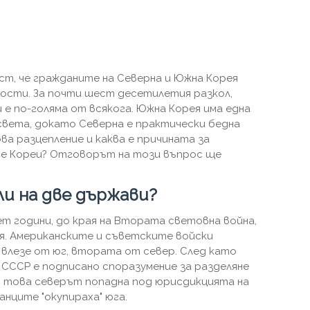
ст, че гражданите на Северна и Южна Корея
ости. За почти шест десетилетия разкол,
е по-голяма от всякога. Южна Корея има една
света, докато Северна е практически бедна
ва разцепление и каква е причината за
те Кореи? Отговорът на този въпрос ще
ли на две държави?
т години, до края на Втората световна война,
ия. Американските и съветските войски
влезе от юг, втората от север. След като
 СССР е подписано споразумение за разделяне
ен това северът попадна под юрисдикцията на
нците "окупираха" юга.