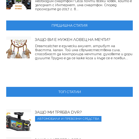
необходим смартфон? Сега почти всеки човек, който е
запознат с Интернет, има смартфон. Според
прогнозите до 2017 г. в...
ПРЕДИШНА СТАТИЯ
ЗАЩО ВИ Е НУЖЕН ЛОВЕЦ НА МЕЧТИ?
Dreamcatcher е езически амулет, атрибут на
властта, капан. Той има свръхестествена сила,
способност да контролира мечтите, духовете и дори
душите.Трудно е да се каже кога и къде се е появил...
ТОП СТАТИИ
ЗАЩО МИ ТРЯБВА DVR?
АВТОМОБИЛИ И ПРЕВОЗНИ СРЕДСТВА