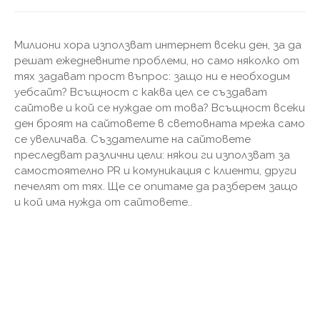
Милиони хора използват интернет всеки ден, за да
решат ежедневните проблеми, но само няколко от
тях задават прост въпрос: защо ни е необходим
уебсайт? Всъщност с каква цел се създават
сайтове и кой се нуждае от това? Всъщност всеки
ден броят на сайтовете в световната мрежа само
се увеличава. Създателите на сайтовете
преследват различни цели: някои ги използват за
самостоятелно PR и комуникация с клиенти, други
печелят от тях. Ще се опитаме да разберем защо
и кой има нужда от сайтовете..