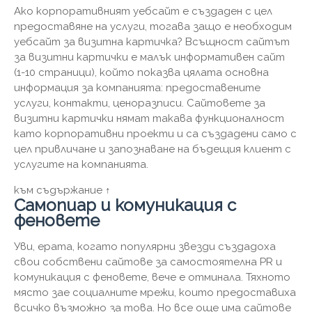
Ако корпоративният уебсайт е създаден с цел
предоставяне на услуги, тогава защо е необходим
уебсайт за визитна картичка? Всъщност сайтът
за визитни картички е малък информативен сайт
(1-10 страници), който показва цялата основна
информация за компанията: предоставените
услуги, контакти, ценоразписи. Сайтовете за
визитни картички нямат такава функционалност
като корпоративни проекти и са създадени само с
цел привличане и запознаване на бъдещия клиент с
услугите на компанията.
към съдържание ↑
Самопиар и комуникация с
феновете
Уви, ерата, когато популярни звезди създадоха
свои собствени сайтове за самостоятелна PR и
комуникация с феновете, вече е отминала. Тяхното
място зае социалните мрежи, които предоставиха
всичко възможно за това. Но все още има сайтове