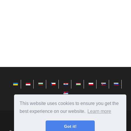
This website uses cookies to ensure you get the
best experience on our website.
Learn more
bg.avktarget.com
Ⓒ
2026
Got it!