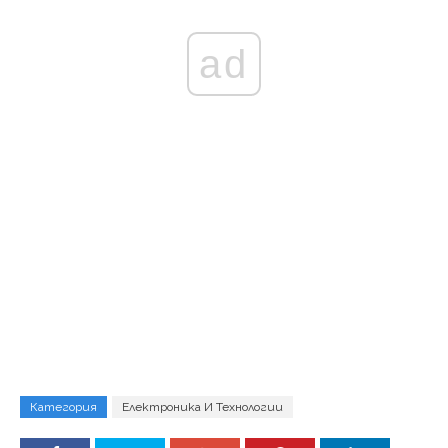
ad
Категория
Електроника И Технологии