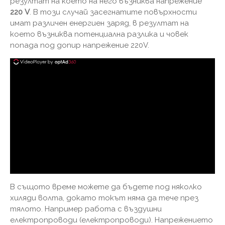
резултат на което на него възниква напрежение
220 V
. В този случай засегнатите повърхности
имат различен енергиен заряд, в резултат на
което възниква потенциална разлика и човек
попада под допир напрежение 220V.
В същото време можете да бъдете под няколко
хиляди волта, докато токът няма да тече през
тялото. Например работа с въздушни
електропроводи (електропроводи). Напрежението