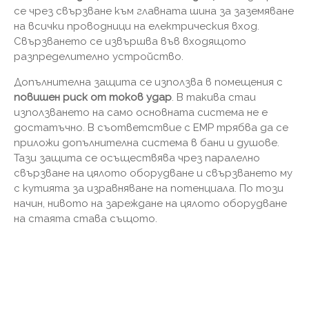
се чрез свързване към главната шина за заземяване
на всички проводници на електрическия вход.
Свързването се извършва във входящото
разпределително устройство.
Допълнителна защита се използва в помещения с
повишен риск от токов удар
. В такива стаи
използването на само основната система не е
достатъчно. В съответствие с EMP трябва да се
приложи допълнителна система в бани и душове.
Тази защита се осъществява чрез паралелно
свързване на цялото оборудване и свързването му
с кутията за изравняване на потенциала. По този
начин, нивото на зареждане на цялото оборудване
на стаята става същото.