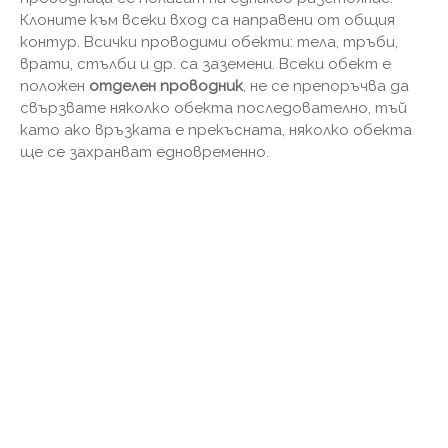
Клоните към всеки вход са направени от общия
контур. Всички проводими обекти: тела, тръби,
врати, стълби и др. са заземени. Всеки обект е
положен
отделен проводник
, не се препоръчва да
свързвате няколко обекта последователно, тъй
като ако връзката е прекъсната, няколко обекта
ще се захранват едновременно.