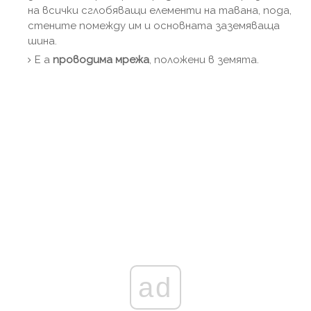
на всички сглобяващи елементи на тавана, пода,
стените помежду им и основната заземяваща
шина.
Е a
проводима мрежа
, положени в земята.
ad