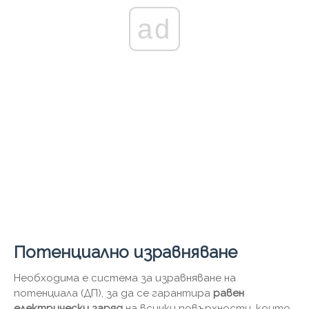
ad
Потенциално изравняване
Необходима е система за изравняване на
потенциала (ДП), за да се гарантира
равен
електрически заряд
на всички повърхности, които