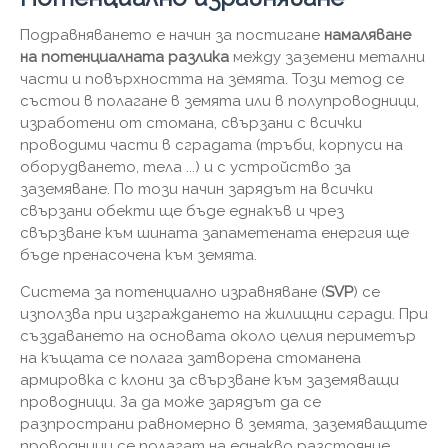
Подравняването е начин за постигане
намаляване
на потенциалната разлика
между заземени метални
части и повърхността на земята. Този метод се
състои в полагане в земята или в полупроводници,
изработени от стомана, свързани с всички
проводими части в сградата (тръби, корпуси на
оборудването, тела ...) и с устройство за
заземяване. По този начин зарядът на всички
свързани обекти ще бъде еднакъв и чрез
свързване към шината запаметената енергия ще
бъде пренасочена към земята.
Система за потенциално изравняване (
SVP
) се
използва при изграждането на жилищни сгради. При
създаването на основата около целия периметър
на къщата се полага затворена стоманена
армировка с клони за свързване към заземяващи
проводници. За да може зарядът да се
разпространи равномерно в земята, заземяващите
проводници се полагат на еднакво разстояние.