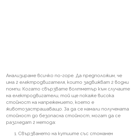
Анализираме всичко по-горе. Да предположим, че
има 2 електродвигателя, които задвижват 2 водни
помпи. Когато свързвате волтметър към случаите
на електродвигатели, той ще покаже висока
стойност на напрежението, което е
животозастрашаващо. За да се намали получената
стойност до безопасна стойност, могат да се
разгледат 2 метода:
Свързването на кутиите със стоманен