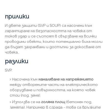
прилики
И двете защити (SVP и SOUP) са насочени към
гарантиране на безопасността на човека от
токов удар и се състоят в свързване на всички
проводими обекти, които потенциално биха могли
да бъдат захранвани и достъпни за докосване от
човека..
разлики
SVP:
Насочена към
намаляване на напрежението
между отворените части на електрическото
оборудване и повърхността, на която човек
стои (под, земя).
Използва се на
голяма площ
(бетонен под,
земята). Например в сграда - това са връзките