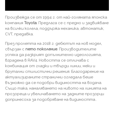
Произвежда се от 1994 г. от най-голямата японска
компания
Toyota
. Предлага се с предно и задвижване
на всички колела, поддържа механика, автоматик,
CVT, предавка.
През пролетта на 2018 г. дебютът на нов модел,
свързан с
пето поколение
. Производителите
успяха да разкрият допълнително идеологията,
вградена в RAV4. Новостта се отличава с
комбинация от гладки и твърди линии, меки и
брутални стилистични решения. Благодарение на
актуализираните странични огледала беше
възможно да се подобри видимостта на водача.
Също така, намаляването на нивото на линията на
прозореца и увеличаването на задните прозорци
допринесоха за подобряване на видимостта..