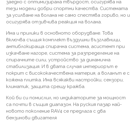
заедно с оптимизирана твърдост, осигурява на
тези модели добри спортни качества. Системата
за усилване на волана не само спестява гориво, но и
осигурява отзивчива реакция на волана.
Има и прилики в основното оборудване. Това
включва същия комплект въздушни възглавници,
антиблокираща спирачна система, асистент при
изкачване нагоре, система за разпределение на
спирачните сили, устройство за динамична
стабилизация. И в двата случая интериорът е
покрит с висококачествена материя, а воланът е с
кожена плитка. Има всякакви настройки, сензори,
климатик, защита срещу кражба.
Кой би си помислил, но индикаторите за мощност
са почти в същия диапазон. На руския пазар най-
новото поколение RAV4 се ​​предлага с два
бензинови двигателя