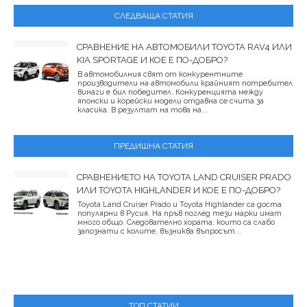
СЛЕДВАЩА СТАТИЯ
СРАВНЕНИЕ НА АВТОМОБИЛИ TOYOTA RAV4 ИЛИ
KIA SPORTAGE И КОЕ Е ПО-ДОБРО?
В автомобилния свят от конкурентните
производители на автомобили крайният потребител
винаги е бил победител. Конкуренцията между
японски и корейски модели отдавна се счита за
класика. В резултат на това на...
ПРЕДИШНА СТАТИЯ
СРАВНЕНИЕТО НА TOYOTA LAND CRUISER PRADO
ИЛИ TOYOTA HIGHLANDER И КОЕ Е ПО-ДОБРО?
Toyota Land Cruiser Prado и Toyota Highlander са доста
популярни в Русия. На пръв поглед тези марки имат
много общо. Следователно хората, които са слабо
запознати с колите, възниква въпросът...
ТОП СТАТИИ