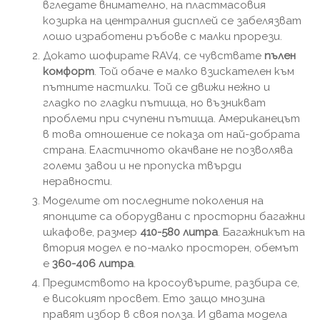
вгледате внимателно, на пластмасовия
козирка на централния дисплей се забелязват
лошо изработени ръбове с малки прорези.
Докато шофирате RAV4, се чувствате
пълен
комфорт
. Той обаче е малко взискателен към
пътните настилки. Той се движи нежно и
гладко по гладки пътища, но възникват
проблеми при счупени пътища. Американецът
в това отношение се показа от най-добрата
страна. Еластичното окачване не позволява
големи завои и не пропуска твърди
неравности.
Моделите от последните поколения на
японците са оборудвани с просторни багажни
шкафове, размер
410-580 литра
. Багажникът на
втория модел е по-малко просторен, обемът
е
360-406 литра
.
Предимството на кросоувърите, разбира се,
е високият просвет. Ето защо мнозина
правят избор в своя полза. И двата модела