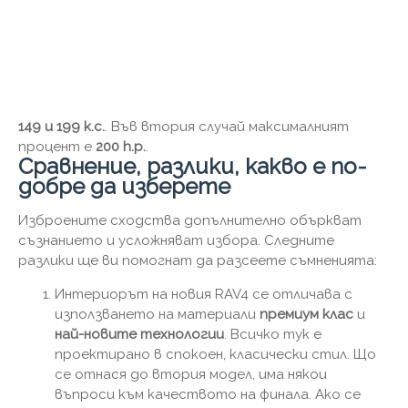
149 и 199 к.с.
. Във втория случай максималният
процент е
200 h.p.
.
Сравнение, разлики, какво е по-
добре да изберете
Изброените сходства допълнително объркват
съзнанието и усложняват избора. Следните
разлики ще ви помогнат да разсеете съмненията:
Интериорът на новия RAV4 се ​​отличава с
използването на материали
премиум клас
и
най-новите технологии
. Всичко тук е
проектирано в спокоен, класически стил. Що
се отнася до втория модел, има някои
въпроси към качеството на финала. Ако се