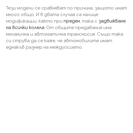
Тези модели се сравняват по причина, защото имат
много общо. И в двата случая са налице
модификации, както при
преден
, така с
задвижване
на всички колела
. От общите предавания има
механична и автоматична трансмисия. Също така
си струва да се каже, че автомобилите имат
еднакъв размер на междуосието.