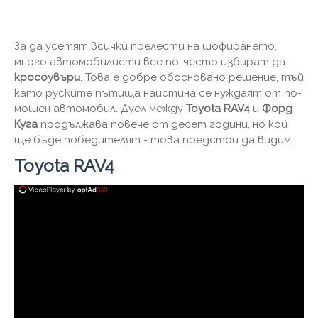
За да усетят всички прелести на шофирането,
много автомобилисти все по-често избират да
кросоувъри
. Това е добре обосновано решение, тъй
като руските пътища наистина се нуждаят от по-
мощен автомобил. Дуел между
Toyota RAV4
и
Форд
Куга
продължава повече от десет години, но кой
ще бъде победителят - това предстои да видим.
Toyota RAV4