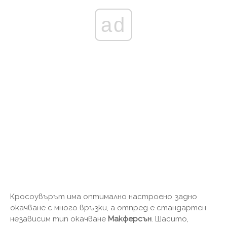
ad
Кросоувърът има оптимално настроено задно
окачване с много връзки, а отпред е стандартен
независим тип окачване
Макферсън
. Шасито,