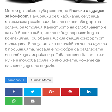
Можем да кажем с увереност, че
Японски създаден
за комфорт
. Намирайки се в кабината, се усеща
максимална релаксация, която не оставя дори на
големи разстояния. Качеството на сглобяването е
на най-високо ниво, което е безспорният коз на
компанията. Той обаче изисква същия комфорт от
пътищата. Ето защо, ако се очакват чести излети
в провинцията, тогава е по-добре да разгледате
по-отблизо американеца. Това просто багажникът
му не е толкова голям, но ако искате, можете да
сгънете задните седалки.
Категория
Авто И Мото