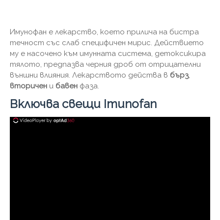
Имунофан е лекарство, което прилича на бистра
течност със слаб специфичен мирис. Действието
му е насочено към имунната система, детоксикира
тялото, предпазва черния дроб от отрицателни
външни влияния. Лекарството действа в
бърз
,
вторичен
и
бавен
фаза.
Включва свещи Imunofan