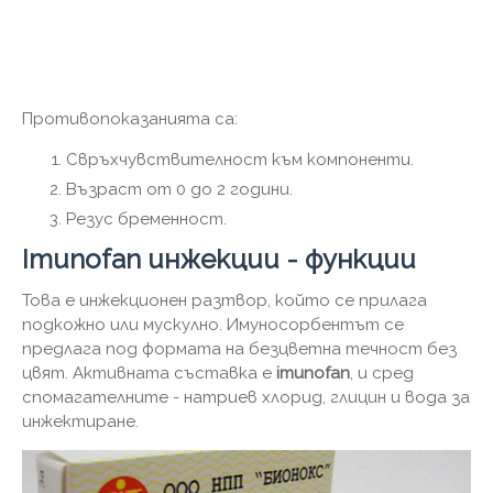
Противопоказанията са:
Свръхчувствителност към компоненти.
Възраст от 0 до 2 години.
Резус бременност.
Imunofan инжекции - функции
Това е инжекционен разтвор, който се прилага
подкожно или мускулно. Имуносорбентът се
предлага под формата на безцветна течност без
цвят. Активната съставка е
imunofan
, и сред
спомагателните - натриев хлорид, глицин и вода за
инжектиране.