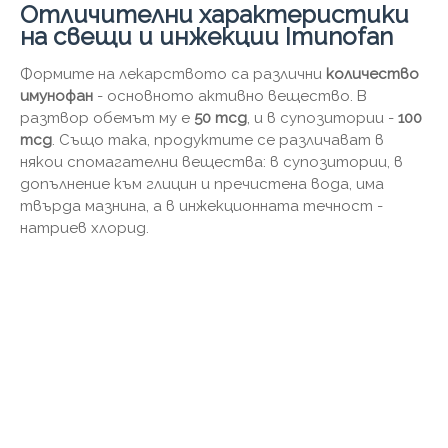
Отличителни характеристики
на свещи и инжекции Imunofan
Формите на лекарството са различни
количество
имунофан
- основното активно вещество. В
разтвор обемът му е
50 mcg
, и в супозитории -
100
mcg
. Също така, продуктите се различават в
някои спомагателни вещества: в супозитории, в
допълнение към глицин и пречистена вода, има
твърда мазнина, а в инжекционната течност -
натриев хлорид.