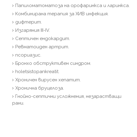
Папиломатоматоза на орофаринкса и ларинкса.
Комбинирана терапия за ХИВ инфекция.
дифтерит.
Изгаряния III-IV.
Септичен ендокардит.
Ревматоиден артрит.
псориазис.
Бронхо обструктивен синдром.
holetsistopankreatit.
Хроничен вирусен хепатит.
Хронична бруцелоза.
Гнойно-септични усложнения, незарастващи
рани.