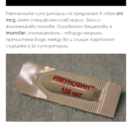
Ректалните супозитории се предлагат в обем
100
mcg
, имат специфичен слаб мирис, бели и
жълтеникави тонове. Основното вещество е
imunofan
, спомагателни - твърди мазнини,
пречистена вода, между 80 и глицин. Картонът
съдържа 5-10 супозитории.