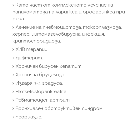
Като част от комплексното лечение на
папиломатоза на ларинкса и орофаринкса при
деца.
Лечение на пневмоцистоза, токсоплазмоза,
херпес, цитомагеловирусна инфекция,
криптоспоридиоза.
ХИВ терапии.
дифтерит.
Хроничен вирусен хепатит.
Хронична бруцелоза.
Изгаря 3-4 градуса.
Hlotsetsistopankreatita.
Ревматоиден артрит.
Бронхиален обструктивен синдром.
псориазис.