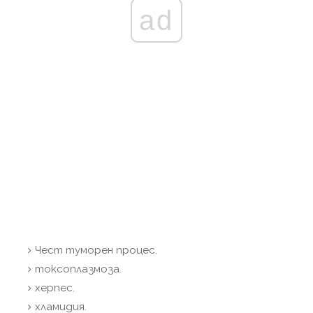
ad
Чест туморен процес.
токсоплазмоза.
херпес.
хламидия.