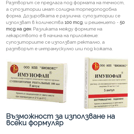
Разтворът се предлага под формата на течност,
а супозитории имат солидна торпедоподобна
форма. Дозировката е различна: супозитории се
използват в количества
100 mcg
, и решението -
50
mcg на ден
. Разликата между формите на
лекарството е в начина на приложение:
супозиториите се използват ректално, а
разтворът е интрамускулно или под кожата.
Възможност за използване на
всеки формуляр