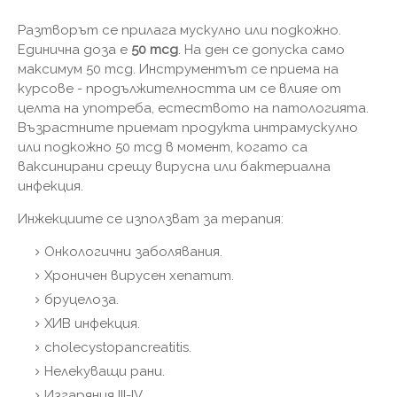
Разтворът се прилага мускулно или подкожно.
Единична доза е
50 mcg
. На ден се допуска само
максимум 50 mcg. Инструментът се приема на
курсове - продължителността им се влияе от
целта на употреба, естеството на патологията.
Възрастните приемат продукта интрамускулно
или подкожно 50 mcg в момент, когато са
ваксинирани срещу вирусна или бактериална
инфекция.
Инжекциите се използват за терапия:
Онкологични заболявания.
Хроничен вирусен хепатит.
бруцелоза.
ХИВ инфекция.
cholecystopancreatitis.
Нелекуващи рани.
Изгаряния III-IV.