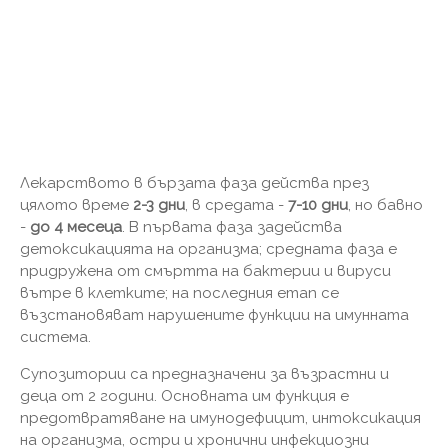
Лекарството в бързата фаза действа през
цялото време
2-3 дни
, в средата -
7-10 дни
, но бавно
-
до 4 месеца
. В първата фаза задейства
детоксикацията на организма; средната фаза е
придружена от смъртта на бактерии и вируси
вътре в клетките; на последния етап се
възстановяват нарушените функции на имунната
система.
Супозитории са предназначени за възрастни и
деца от 2 години. Основната им функция е
предотвратяване на имунодефицит, интоксикация
на организма, остри и хронични инфекциозни