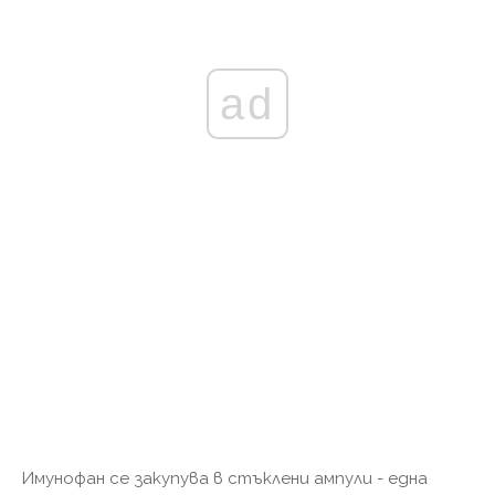
ad
Имунофан се закупува в стъклени ампули - една