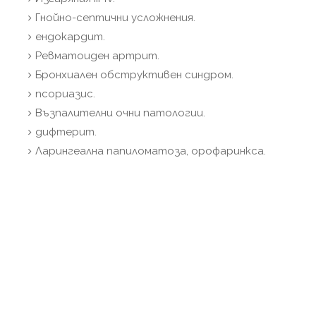
Гнойно-септични усложнения.
ендокардит.
Ревматоиден артрит.
Бронхиален обструктивен синдром.
псориазис.
Възпалителни очни патологии.
дифтерит.
Ларингеална папиломатоза, орофаринкса.