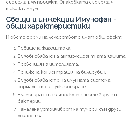
съдържа
1 мл продукт
. Опаковката съдържа 5
такива ампули.
Свещи и инжекции Имунофан -
общи характеристики
И двете форми на лекарството имат общ ефект:
Повишена фагоцитоза.
Възобновяване на антиоксидантната защита.
Превенция на цитолизата.
Понижена концентрация на билирубин.
Възобновяването на имунната система,
нормалното й функциониране.
Елиминиране на вътреклетъчните вируси и
бактерии.
Намалена устойчивост на тумори към други
лекарства.