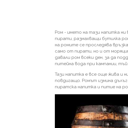
Ром - името на тази напитка ни
пирати, размахващи бутилка ро
на ромите се проследява връзка 
само от пирати, но и от моряци
давали ром всеки ден, за да под
питейна вода при кампании, тъй
Тази напитка е все още жива и 
повдигащо. Ромът измина дълъг
пиратска напитка и питие на ро