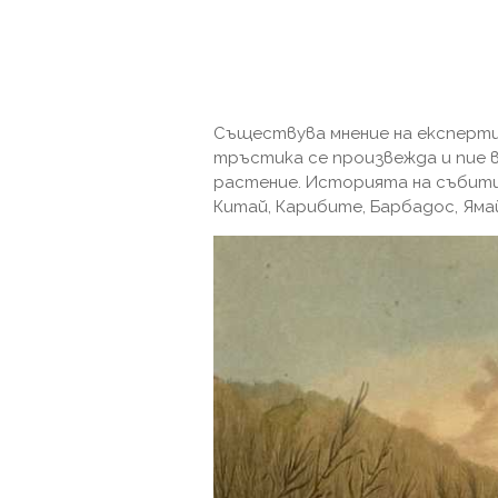
Съществува мнение на експерти
тръстика се произвежда и пие 
растение. Историята на събития
Китай, Карибите, Барбадос, Ямай