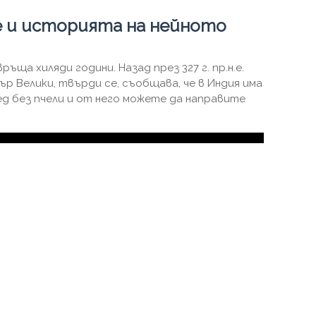
 и историята на нейното
ъща хиляди години. Назад през 327 г. пр.н.е.
ър Велики, твърди се, съобщава, че в Индия има
д без пчели и от него можете да направите