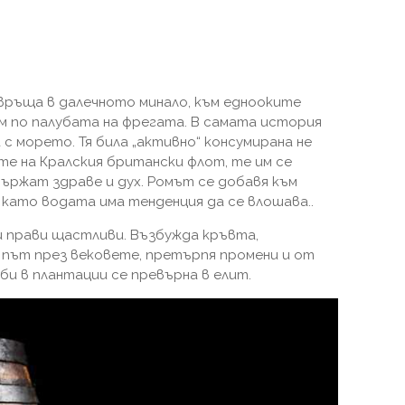
 връща в далечното минало, към еднооките
м по палубата на фрегата. В самата история
с морето. Тя била „активно“ консумирана не
те на Кралския британски флот, те им се
държат здраве и дух. Ромът се добавя към
 като водата има тенденция да се влошава..
ни прави щастливи. Възбужда кръвта,
 път през вековете, претърпя промени и от
би в плантации се превърна в елит.