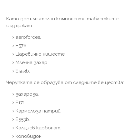
Като допълнителни компоненти таблетките
съдържат:
aeroforces.
E576.
Царевично нишесте.
Млечна захар.
E553b.
Черупката се образува от следните вещества:
захароза.
E171.
Кармелоза натрий.
E553b.
Калциев карбонат.
коповидон.