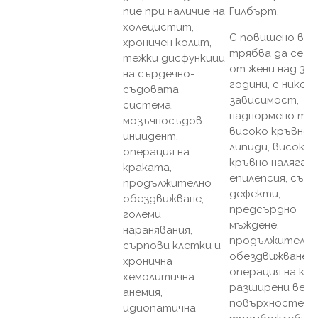
пие при наличие на
Гилбърт.
холецистит,
С повишено вни
хроничен колит,
трябва да се п
тежки дисфункции
от жени над 35
на сърдечно-
години, с нико
съдовата
зависимост,
система,
наднормено тег
мозъчносъдов
високо кръвно
инцидент,
липиди, високо
операция на
кръвно налягане
краката,
епилепсия, сър
продължително
дефекти,
обездвижване,
предсърдно
големи
мъждене,
наранявания,
продължително
сърпови клетки и
обездвижване,
хронична
операция на кр
хемолитична
разширени вени
анемия,
повърхностен
идиопатична