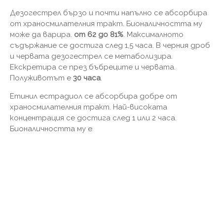
Дезогестрел бързо и почти напълно се абсорбира
от храносмилателния тракт. Бионаличността му
може да варира.
от 62 до 81%
. Максималното
съдържание се достига след 1,5 часа. В черния дроб
и червата дезогестрел се метаболизира.
Екскретира се през бъбреците и червата.
Полуживотът е
30 часа
.
Етинил естрадиол се абсорбира добре от
храносмилателния тракт. Най-високата
концентрация се достига след 1 или 2 часа.
Бионаличността му е