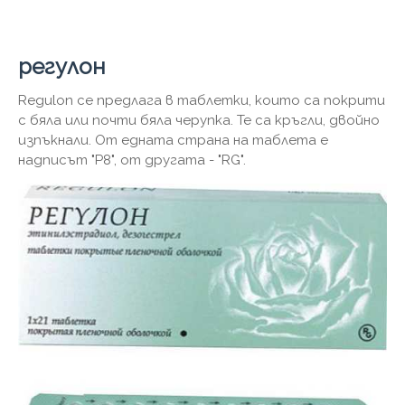
регулон
Regulon се предлага в таблетки, които са покрити
с бяла или почти бяла черупка. Те са кръгли, двойно
изпъкнали. От едната страна на таблета е
надписът "P8", от другата - "RG".