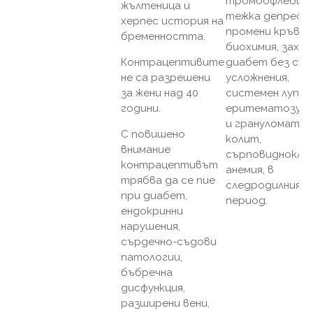
тромбофлебит
жълтеница и
тежка депресия
херпес история на
промени кръвна
бременността.
биохимия, захар
Контрацептивите
диабет без съ
не са разрешени
усложнения,
за жени над 40
системен лупус
години.
еритематозус, 
и грануломатоз
С повишено
колит,
внимание
сърповиднокле
контрацептивът
анемия, в
трябва да се пие
следродилния
при диабет,
период.
ендокринни
нарушения,
сърдечно-съдови
патологии,
бъбречна
дисфункция,
разширени вени,