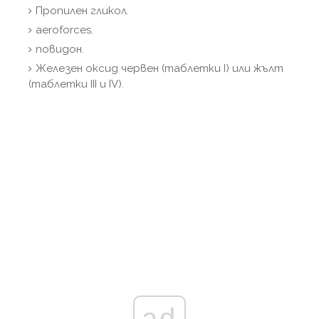
Пропилен гликол.
aeroforces.
повидон.
Железен оксид червен (таблетки I) или жълт
(таблетки III и IV).
ad