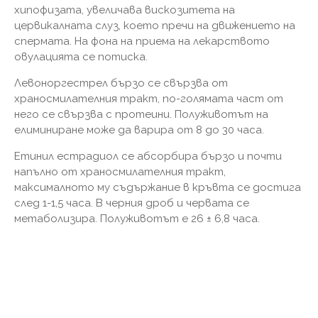
хипофизата, увеличава вискозитета на
цервикалната слуз, което пречи на движението на
спермата. На фона на приема на лекарството
овулацията се потиска.
Левоноргестрел бързо се свързва от
храносмилателния тракт, по-голямата част от
него се свързва с протеини. Полуживотът на
елиминиране може да варира от 8 до 30 часа.
Етинил естрадиол се абсорбира бързо и почти
напълно от храносмилателния тракт,
максималното му съдържание в кръвта се достига
след 1-1,5 часа. В черния дроб и червата се
метаболизира. Полуживотът е 26 ± 6,8 часа.