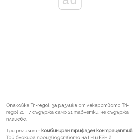
Опаковка Tri-regol, за разлика от лекарството Tri-
regol 21 + 7 съдържа само 21 таблетки, не съдържа
плацебо.
Три реголит -
комбиниран трифазен контрацептив
.
Той блокира производството на LH и FSH в