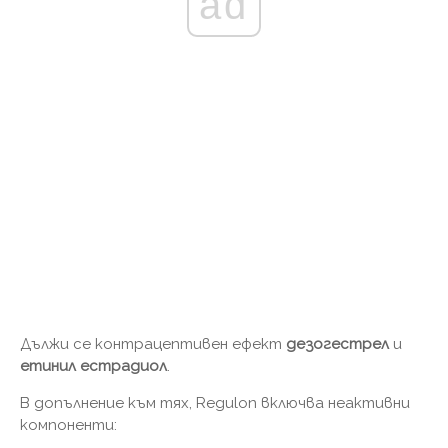
ad
Дължи се контрацептивен ефект
дезогестрел
и
етинил естрадиол
.
В допълнение към тях, Regulon включва неактивни
компоненти: