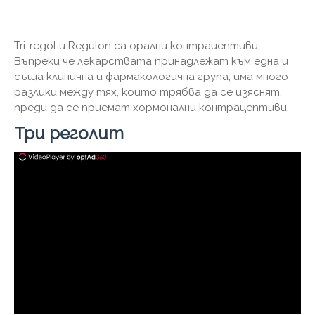
Tri-regol и Regulon са орални контрацептиви.
Въпреки че лекарствата принадлежат към една и
съща клинична и фармакологична група, има много
разлики между тях, които трябва да се изяснят,
преди да се приемат хормонални контрацептиви.
Три реголит