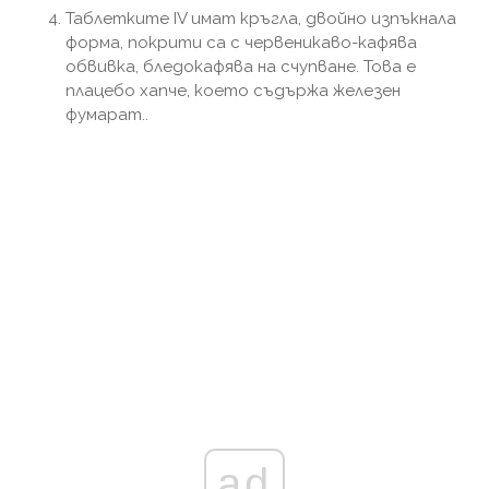
Таблетките IV имат кръгла, двойно изпъкнала
форма, покрити са с червеникаво-кафява
обвивка, бледокафява на счупване. Това е
плацебо хапче, което съдържа железен
фумарат..
ad