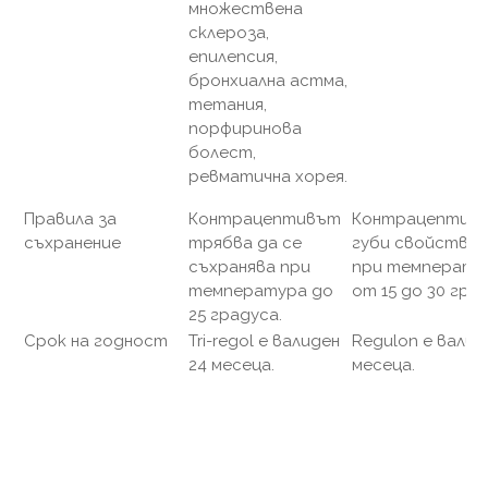
множествена
склероза,
епилепсия,
бронхиална астма,
тетания,
порфиринова
болест,
ревматична хорея.
Правила за
Контрацептивът
Контрацептивъ
съхранение
трябва да се
губи свойстват
съхранява при
при температу
температура до
от 15 до 30 град
25 градуса.
Срок на годност
Tri-regol е валиден
Regulon е валид
24 месеца.
месеца.