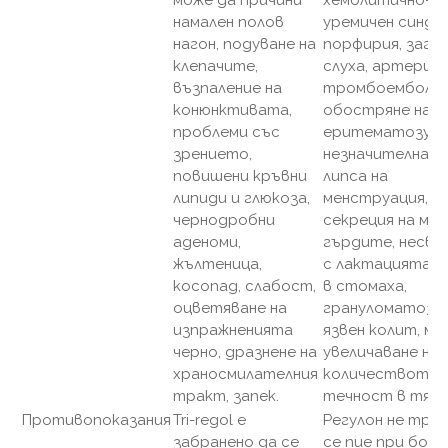
намален полов
уремичен синдр
нагон, подуване на
порфирия, загуб
клепачите,
слуха, артериа
възпаление на
тромбоемболиз
конюнктивата,
обостряне на л
проблеми със
еритематозус,
зрението,
незначителна хо
повишени кръвни
липса на
липиди и глюкоза,
менструация,
чернодробни
секреция на мл
аденоми,
гърдите, несвъ
жълтеница,
с лактацията, 
косопад, слабост,
в стомаха,
оцветяване на
грануломатозен
изпражненията
язвен колит, ми
черно, дразнене на
увеличаване на
храносмилателния
количеството
тракт, запек.
течност в тял
Противопоказания
Tri-regol е
Регулон не тря
забранено да се
се пие при боле