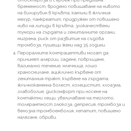
бременност, вродено повишаване на нивото
на билирубин в кръвта, камъни в жлъчния
мехур, панкреатит, придружен от повишено
ниво на липиди в кръвта, злокачествени
тумори на гърдата и гениталните органи,
мигрена, риск от развитие на съдова
тромбоза, пушещи жени над 35 години.
Пероралните контрацептиви могат да
причинят алергии, гадене, повръщане,
вагинално течение, млечница, лошо
храносмилане, ациклично кървене от
гениталния тракт, кървене на гърдата,
жлъчнокаменна болест, холецистит, хлоазма,
главоболие, дискомфорт при носене на
контактни лещи, увеличаване на теглото,
толерантност глюкоза, депресия, тромбоза и
венозна тромбоемболия, хепатит, повишено
налягане, обриви.