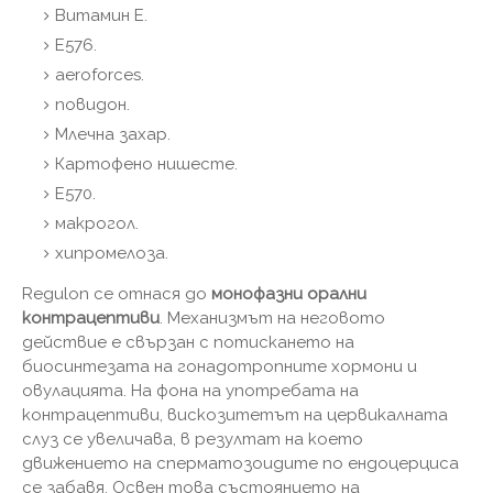
Витамин Е.
E576.
aeroforces.
повидон.
Млечна захар.
Картофено нишесте.
E570.
макрогол.
хипромелоза.
Regulon се отнася до
монофазни орални
контрацептиви
. Механизмът на неговото
действие е свързан с потискането на
биосинтезата на гонадотропните хормони и
овулацията. На фона на употребата на
контрацептиви, вискозитетът на цервикалната
слуз се увеличава, в резултат на което
движението на сперматозоидите по ендоцерциса
се забавя. Освен това състоянието на