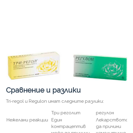
Сравнение и разлики
Tri-regol и Regulon имат следните разлики:
Три реголит
регулон
Нежелани реакции
Един
Лекарството 
контрацептив
да причини
може да причини
хемолитично-