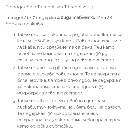
В продажба е Tri-regol или Tri-regol 21 + 7.
Tri-regol 21 + 7 съдържа
4 вида таблетки
, Има 28
броя на опаковка:
Таблетки I са покрити с розова обвивка, те са
кръгли, двойно изпъкнали. Повърхността им е
лъскава, при срязване те са бели. Тъй като
основните компоненти съдържат 30 μg
етинил естрадиол и 50 μg левоноргестрел.
Таблетките II са двойно изпъкнали, с кръгла
форма с лъскава повърхност. Те са покрити с
бяла черупка, вътре в бяло ядро. Те съдържат
40 микрограма етинил естрадиол и 75
микрограма левоноргестрел.
Таблетки III са кръгли, двойно изпъкнали,
лъскави, тъмножълти на цвят, бели на разрез.
Те съдържат 30 микрограма етинил
естрадиол и 125 микрограма левоноргестрел
като основни съставки..