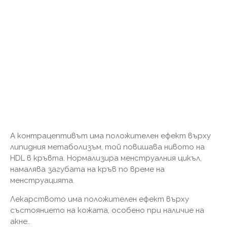
А контрацептивът има положителен ефект върху
липидния метаболизъм, той повишава нивото на
HDL в кръвта. Нормализира менструалния цикъл,
намалява загубата на кръв по време на
менструацията.
Лекарството има положителен ефект върху
състоянието на кожата, особено при наличие на
акне..