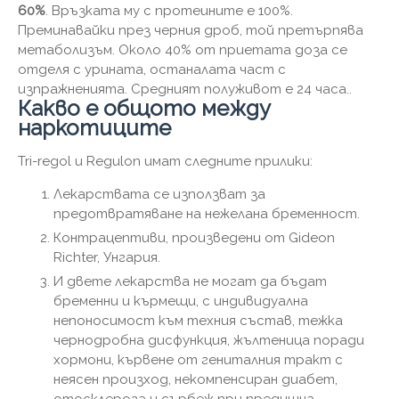
60%
. Връзката му с протеините е 100%.
Преминавайки през черния дроб, той претърпява
метаболизъм. Около 40% от приетата доза се
отделя с урината, останалата част с
изпражненията. Средният полуживот е 24 часа..
Какво е общото между
наркотиците
Tri-regol и Regulon имат следните прилики:
Лекарствата се използват за
предотвратяване на нежелана бременност.
Контрацептиви, произведени от Gideon
Richter, Унгария.
И двете лекарства не могат да бъдат
бременни и кърмещи, с индивидуална
непоносимост към техния състав, тежка
чернодробна дисфункция, жълтеница поради
хормони, кървене от гениталния тракт с
неясен произход, некомпенсиран диабет,
отосклероза и сърбеж при предишна