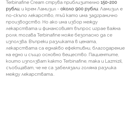
Terbinafine Cream струва приблизително
150-200
рубли
, и крем Ламизил -
около 900 рубли
. Ламизил е
по-скъпо лекарство, тъй като има задгранично
производство. Но ако има избор между
лекарствата и финансовият въпрос играе важна
роля, тогава Terbinafine може безопасно да се
използва. Въпреки разликата в цената,
лекарствата са еднакво ефективни, благодарение
на едно и също основно вещество. Пациентите,
които използват както Terbinafine, така и Lazmizil,
съобщават, че не са забелязали голяма разлика
между лекарствата..