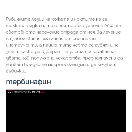
Гъбичните лезии на кожата и ноктите не са
толкова рядка патология, приблизително 20% от
световното население страда от нея. За лечение
на заболявания има линия от специални
инструменти, а пациентите често се губят и не
знаят какво да изберат. Тази статия сравнява
двата най-популярни лекарства, предназначени да
убиват вредните микроорганизми и да лекуват
гъбички..
тербинафин