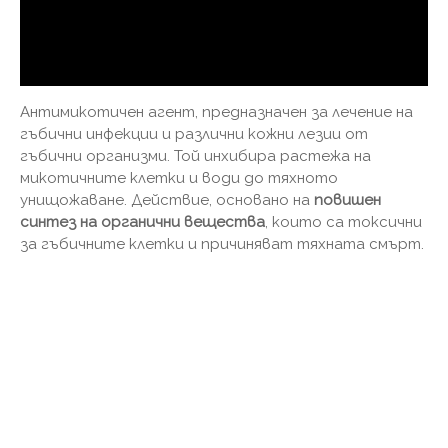
Антимикотичен агент, предназначен за лечение на
гъбични инфекции и различни кожни лезии от
гъбични организми. Той инхибира растежа на
микотичните клетки и води до тяхното
унищожаване. Действие, основано на
повишен
синтез на органични вещества
, които са токсични
за гъбичните клетки и причиняват тяхната смърт.