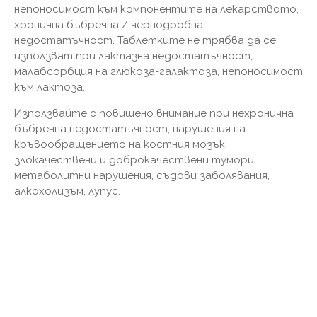
непоносимост към компонентите на лекарството,
хронична бъбречна / чернодробна
недостатъчност. Таблетките не трябва да се
използват при лактазна недостатъчност,
малабсорбция на глюкоза-галактоза, непоносимост
към лактоза.
Използвайте с повишено внимание при нехронична
бъбречна недостатъчност, нарушения на
кръвообращението на костния мозък,
злокачествени и доброкачествени тумори,
метаболитни нарушения, съдови заболявания,
алкохолизъм, лупус.