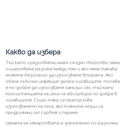
Какво да избера
Тъй като средствата имат сходни свойства, няма
съществена разлика между тях и ако няма такава,
можете безопасно да използвате втората. Ако
обаче гъбична инфекция засяга лигавиците, тогава
е по-добре да използвате ламизил гел, тъй като
консистенцията на гела се абсорбира по-добре в
лигавиците. Също така се препоръчва
използването на гела, ако кожните лезии са
придружени от сърбеж и парене..
Цената на лекарствата е значително по-различна.