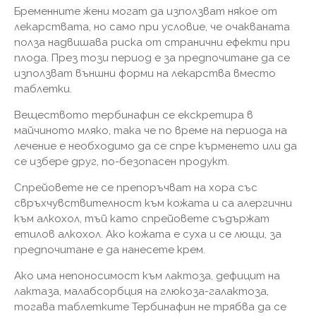
Бременните жени могат да използват някое от
лекарствата, но само при условие, че очакваната
полза надвишава риска от странични ефекти при
плода. През този период е за предпочитане да се
използват външни форми на лекарства вместо
таблетки.
Веществото тербинафин се екскретира в
майчиното мляко, така че по време на периода на
лечение е необходимо да се спре кърменето или да
се избере друг, по-безопасен продукт.
Спрейовете не се препоръчват на хора със
свръхчувствителност към кожата и са алергични
към алкохол, тъй като спрейовете съдържат
етилов алкохол. Ако кожата е суха и се лющи, за
предпочитане е да нанесете крем.
Ако има непоносимост към лактоза, дефицит на
лактаза, малабсорбция на глюкоза-галактоза,
тогава таблетките Тербинафин не трябва да се