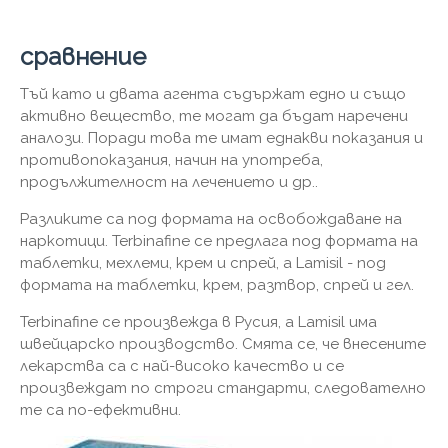
сравнение
Тъй като и двата агента съдържат едно и също
активно вещество, те могат да бъдат наречени
аналози. Поради това те имат еднакви показания и
противопоказания, начин на употреба,
продължителност на лечението и др..
Разликите са под формата на освобождаване на
наркотици. Terbinafine се предлага под формата на
таблетки, мехлеми, крем и спрей, а Lamisil - под
формата на таблетки, крем, разтвор, спрей и гел.
Terbinafine се произвежда в Русия, а Lamisil има
швейцарско производство. Смята се, че внесените
лекарства са с най-високо качество и се
произвеждат по строги стандарти, следователно
те са по-ефективни.