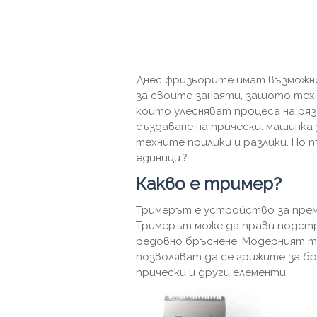
Днес фризьорите имат възможн
за своите занаяти, защото тех
които улесняват процеса на ряз
създаване на прически: машинка
техните прилики и разлики. Но п
единици.?
Какво е тример?
Тримерът е устройство за према
Тримерът може да прави подстр
редовно бръснене. Модерният тр
позволяват да се грижите за б
прически и други елементи.