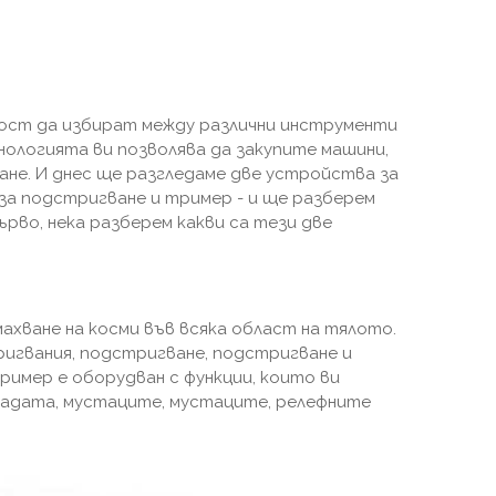
ост да избират между различни инструменти
нологията ви позволява да закупите машини,
ане. И днес ще разгледаме две устройства за
 за подстригване и тример - и ще разберем
ърво, нека разберем какви са тези две
хване на косми във всяка област на тялото.
игвания, подстригване, подстригване и
имер е оборудван с функции, които ви
радата, мустаците, мустаците, релефните